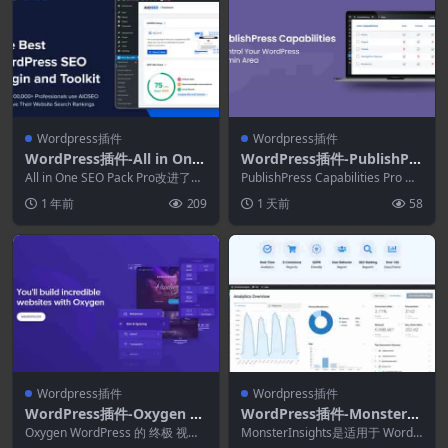
Wordpress插件
Wordpress插件
WordPress插件-All in One
WordPress插件-PublishPre
SEO Pack Pro 4.8.3.2-Wor
ss Capabilities Pro 2.50.0
All in One SEO Pack Pro改进了最
PublishPress Capabilities Pro 允
dPress SEO插件
流行的WordPress ...
许您为网站上的不同...
1 年前
209
1 天前
58
Wordpress插件
Wordpress插件
WordPress插件-Oxygen 6.
WordPress插件-MonsterIn
2.0+Addons–终极视觉网站
sights–AMP Addon 1.7.0
Oxygen WordPress 的 终极 视觉
MonsterInsights是适用于 WordP