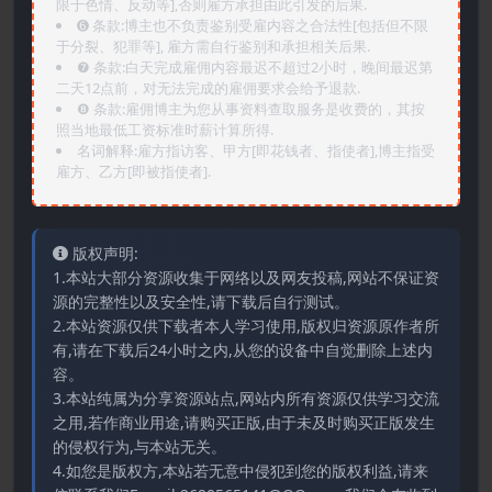
限于色情、反动等],否则雇方承担由此引发的后果.
➏️ 条款:博主也不负责鉴别受雇内容之合法性[包括但不限
于分裂、犯罪等], 雇方需自行鉴别和承担相关后果.
❼ 条款:白天完成雇佣内容最迟不超过2小时，晚间最迟第
二天12点前，对无法完成的雇佣要求会给予退款.
❽ 条款:雇佣博主为您从事资料查取服务是收费的，其按
照当地最低工资标准时薪计算所得.
名词解释:雇方指访客、甲方[即花钱者、指使者],博主指受
雇方、乙方[即被指使者].
版权声明:
1.本站大部分资源收集于网络以及网友投稿,网站不保证资
源的完整性以及安全性,请下载后自行测试。
2.本站资源仅供下载者本人学习使用,版权归资源原作者所
有,请在下载后24小时之内,从您的设备中自觉删除上述内
容。
3.本站纯属为分享资源站点,网站内所有资源仅供学习交流
之用,若作商业用途,请购买正版,由于未及时购买正版发生
的侵权行为,与本站无关。
4.如您是版权方,本站若无意中侵犯到您的版权利益,请来