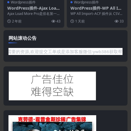
Wordpress插件
Wordpress插件
WordPress插件-Ajax Load
WordPress插件-WP All Im
More Pro 1.2.25–无限滚动
port – ACF Add-On 4.0.2
Ajax Load More Pro是排名第一的
WP All Import–ACF 插件从 CSV、
WordPress插件
无限滚动插件，用于通过 Ajax...
Excel 和 XML 导入...
2 年前
43
1 天前
33
网站滚动公告
你需要的资源,欢迎提交工单或是添加客服微信:ywb386获取帮助