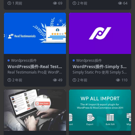
生成器
网站生成器 无疑是开发具有像素
(MonsterInsights拓展)
ress 的最佳 Google...
1 周前
69
2 年前
64
完...
Wordpress插件
Wordpress插件
WordPress插件-Real Testi
WordPress插件-Simply Sta
monials Pro 3.2.0–WordPr
tic Pro 1.6.0–WordPress静
Real Testimonials Pro是 WordPr
Simply Static Pro 使用 Simply Sta
ess推荐插件
ess 的最佳推荐展示...
态站点生成器
tic（最好的 W...
2 年前
49
2 年前
110