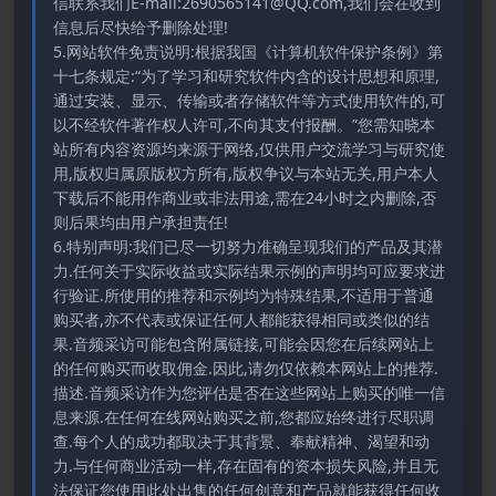
信联系我们E-mail:2690565141@QQ.com,我们会在收到
信息后尽快给予删除处理!
5.网站软件免责说明:根据我国《计算机软件保护条例》第
十七条规定:“为了学习和研究软件内含的设计思想和原理,
通过安装、显示、传输或者存储软件等方式使用软件的,可
以不经软件著作权人许可,不向其支付报酬。”您需知晓本
站所有内容资源均来源于网络,仅供用户交流学习与研究使
用,版权归属原版权方所有,版权争议与本站无关,用户本人
下载后不能用作商业或非法用途,需在24小时之内删除,否
则后果均由用户承担责任!
6.特别声明:我们已尽一切努力准确呈现我们的产品及其潜
力.任何关于实际收益或实际结果示例的声明均可应要求进
行验证.所使用的推荐和示例均为特殊结果,不适用于普通
购买者,亦不代表或保证任何人都能获得相同或类似的结
果.音频采访可能包含附属链接,可能会因您在后续网站上
的任何购买而收取佣金.因此,请勿仅依赖本网站上的推荐.
描述.音频采访作为您评估是否在这些网站上购买的唯一信
息来源.在任何在线网站购买之前,您都应始终进行尽职调
查.每个人的成功都取决于其背景、奉献精神、渴望和动
力.与任何商业活动一样,存在固有的资本损失风险,并且无
法保证您使用此处出售的任何创意和产品就能获得任何收