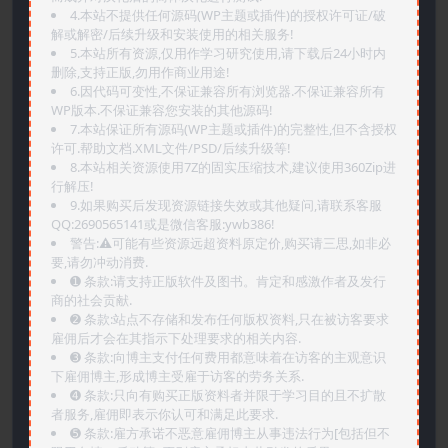
4.本站不提供任何源码(WP主题或插件)的授权许可证/破
解或解密/后续升级和安装使用的相关服务!
5.本站所有资源,仅用作学习研究使用,请下载后24小时内
删除,支持正版,勿用作商业用途!
6.因代码可变性,不保证兼容所有浏览器.不保证兼容所有
WP版本.不保证兼容您安装的其他源码!
7.本站保证所有源码(WP主题或插件)的完整性,但不含授权
许可.帮助文档.XML文件/PSD/后续升级等!
8.本站相关资源使用7Z的固实压缩技术,建议使用360Zip进
行解压!
9.如果购买后发现资源链接失效或其他疑问,请联系客服
QQ:2690565141或是微信客服:ywb386!
警告:⚠️可能有些资源远超资料原定价,购买请三思,如非必
要,请勿冲动消费.
➊️ 条款:请支持正版软件及图书。肯定和感激作者及发行
商的社会贡献.
➋️ 条款:站点不存储和发布任何版权资料,只在被访客要求
雇佣后才会在其指示下处理要求的相关内容.
➌️ 条款:向博主支付任何费用都意味着在访客的主观意识
下雇佣博主,形成博主受雇于访客的劳务关系.
➍️ 条款:只向有购买正版资料者并限于学习目的且不扩散
者服务,雇佣即表示你认可和满足此要求.
➎ 条款:雇方承诺不恶意雇佣博主从事违法行为[包括但不