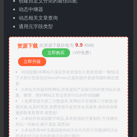
创建自定义分类的最佳匹配
动态中继器
动态相关文章查询
通用元字段类型
9.9
资源下载
此资源下载价格为
RMB
立即购买
（VIP免费）
立即升级
特别提醒:本网站不保证所有资源永久更新资源!一般情况
下大部分资源包括WordPress主题和插件资源等随时都在更
新
0.本站为非盈利性网站,所有虚拟产品标注的价格为站长收
集、整理、维护网站正常运营所付出的劳动报酬!
1.免费资源为第三方数据库,本网站不存储第三方数据,链
接失效,会及时更新,免费资源不提供非会员服务,请勿添加客
服获取更新需求,请悉知!
2.本站所有虚拟数字商品,具有较强的可复制性,可传播性,
所以一经购买,概不退款,请悉知!
3.本站所有WP主题或插件的汉化均为官方完整源码汉化
而成并对汉化后的简体汉化进行测试!