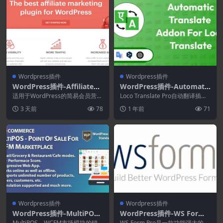
Wordpress插件
Wordpress插件
WordPress插件-AffiliateW
WordPress插件-Automatic
P 2.35.2+Addons-联盟营销
Translate Addon For Loco
适用于WordPress的简易会员营
Loco Translate Pro自动翻译插件
WordPress插件
销。您之所以在这里，是因为您想
Translate Pro 2.0.7
是一款功能强大的工具，适合希望
3 天前
78
1 年前
71
要一个行销联盟...
快...
Wordpress插件
Wordpress插件
WordPress插件-MultiPOS
WordPress插件-WS Form
2.2.0–WCFM 市场销售点.多
Pro 1.10.54
MultiPOS – WCFM市场模块的销
WS Form Pro是一款功能强大的 W