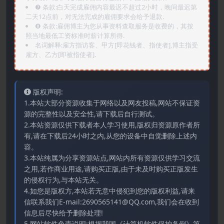
❼ 条款:白天完成雇佣内容最迟不超过2小时，晚间最迟第
二天12点前，对无法完成的雇佣要求会给予退款.
❽ 条款:雇佣博主为您从事资料查取服务是收费的，其按
照当地最低工资标准时薪计算所得.
名词解释:雇方指访客、甲方[即花钱者、指使者],博主指受
雇方、乙方[即被指使者].
版权声明:
1.本站大部分资源收集于网络以及网友投稿,网站不保证资
源的完整性以及安全性,请下载后自行测试。
2.本站资源仅供下载者本人学习使用,版权归资源原作者所
有,请在下载后24小时之内,从您的设备中自觉删除上述内
容。
3.本站纯属为分享资源站点,网站内所有资源仅供学习交流
之用,若作商业用途,请购买正版,由于未及时购买正版发生
的侵权行为,与本站无关。
4.如您是版权方,本站若无意中侵犯到您的版权利益,请来
信联系我们E-mail:2690565141@QQ.com,我们会在收到
信息后尽快给予删除处理!
5.网站软件免责说明:根据我国《计算机软件保护条例》第