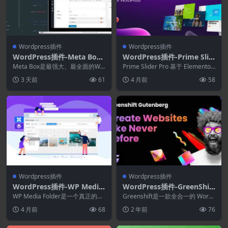
Wordpress插件
Wordpress插件
WordPress插件-Meta Box
WordPress插件-Prime Slid
5.10.13–WordPress自定义
er Pro 4.0.5–WordPress的
Meta Box是最强大、最全面的Wo
Prime Slider Pro 基于 Elementor
字段和自定义Meta Boxes框
rdPress 自定义字段插件。供 Wo
滑块插件
页面构建器为您的网站...
3 天前
61
4 月前
58
r...
架
Wordpress插件
Wordpress插件
WordPress插件-WP Media
WordPress插件-GreenShift
Folder 6.2.1–WordPress媒
Addons(GreenShift All in
WP Media Folder是一个真正的节
Greenshift是一款全合一的 Word
体库
省时间的插件，使用它，您可以从
One拓展)
Press 动画和页面构建器插件，
4 月前
68
2 年前
76
本机 ...
具...