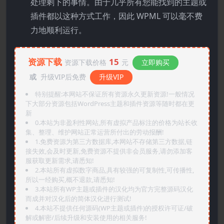
处理剩下的事情。由于几乎所有您能找到的主题或
插件都以这种方式工作，因此 WPML 可以毫不费
力地顺利运行。
资源下载
15
资源下载价格
元
立即购买
或
升级VIP后免费
升级VIP
特别提醒:本网站不保证所有资源永久更新资源!一般情况
下大部分资源包括WordPress主题和插件资源等随时都在更
新
0.本站为非盈利性网站,所有虚拟产品标注的价格为站长收
集、整理、维护网站正常运营所付出的劳动报酬!
1.免费资源为第三方数据库,本网站不存储第三方数据,链
接失效,会及时更新,免费资源不提供非会员服务,请勿添加客
服获取更新需求,请悉知!
2.本站所有虚拟数字商品,具有较强的可复制性,可传播性,
所以一经购买,概不退款,请悉知!
3.本站所有WP主题或插件的汉化均为官方完整源码汉化
而成并对汉化后的简体汉化进行测试!
4.本站不提供任何源码(WP主题或插件)的授权许可证/破
解或解密/后续升级和安装使用的相关服务!