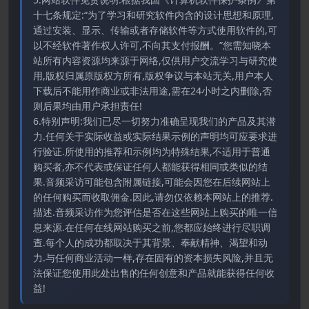
十七条规定:“为了学习和研究软件内含的设计思想和原理,
通过安装、显示、传输或者存储软件等方式使用软件的,可
以不经软件著作权人许可,不向其支付报酬。”您需知晓本
站所有内容资源均来源于网络,仅供用户交流学习与研究使
用,版权归属原版权方所有,版权争议与本站无关,用户本人
下载后不能用作商业或非法用途,需在24小时之内删除,否
则后果均由用户承担责任!
6.特别声明:我们已尽一切努力准确呈现我们的产品及其潜
力.任何关于实际收益或实际结果示例的声明均可应要求进
行验证.所使用的推荐和示例均为特殊结果,不适用于普通
购买者,亦不代表或保证任何人都能获得相同或类似的结
果.音频采访可能包含附属链接,可能会因您在后续网站上
的任何购买而收取佣金.因此,请勿仅依赖本网站上的推荐.
描述.音频采访作为您评估是否在这些网站上购买的唯一信
息来源.在任何在线网站购买之前,您都应始终进行尽职调
查.每个人的成功都取决于其背景、奉献精神、渴望和动
力.与任何商业活动一样,存在固有的资本损失风险,并且无
法保证您使用此处出售的任何创意和产品就能获得任何收
益!