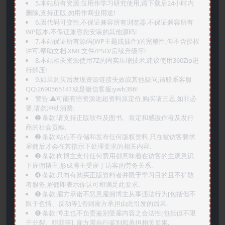
5.本站所有资源,仅用作学习研究使用,请下载后24小时内
删除,支持正版,勿用作商业用途!
6.因代码可变性,不保证兼容所有浏览器.不保证兼容所有
WP版本.不保证兼容您安装的其他源码!
7.本站保证所有源码(WP主题或插件)的完整性,但不含授权
许可.帮助文档.XML文件/PSD/后续升级等!
8.本站相关资源使用7Z的固实压缩技术,建议使用360Zip进
行解压!
9.如果购买后发现资源链接失效或其他疑问,请联系客服
QQ:2690565141或是微信客服:ywb386!
警告:⚠️可能有些资源远超资料原定价,购买请三思,如非必
要,请勿冲动消费.
➊️ 条款:请支持正版软件及图书。肯定和感激作者及发行
商的社会贡献.
➋️ 条款:站点不存储和发布任何版权资料,只在被访客要求
雇佣后才会在其指示下处理要求的相关内容.
➌️ 条款:向博主支付任何费用都意味着在访客的主观意识
下雇佣博主,形成博主受雇于访客的劳务关系.
➍️ 条款:只向有购买正版资料者并限于学习目的且不扩散
者服务,雇佣即表示你认可和满足此要求.
➎ 条款:雇方承诺不恶意雇佣博主从事违法行为[包括但不
限于色情、反动等],否则雇方承担由此引发的后果.
➏️ 条款:博主也不负责鉴别受雇内容之合法性[包括但不限
于分裂、犯罪等], 雇方需自行鉴别和承担相关后果.