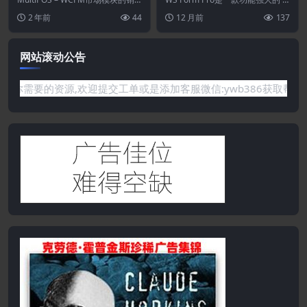
供应商POS系统
售点允许商店所有者和 wcfm 供应
ordPress 表单插件。创建专业、...
2 年前
44
12 月前
137
商...
网站滚动公告
网站没有你需要的资源,欢迎提交工单或是添加客服微信:ywb386获