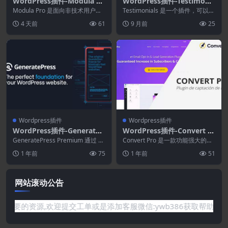
WordPress插件-Modula Pr
WordPress插件-Testimoni
o 2.10.18–WordPress Galle
als Showcase 1.9.18
Modula Pro 是面向非技术用户的
Testimonials 是一个插件，可以以
ry插件
WordPress Gallery 插...
多种方式显示推荐、评论或引言。
4 天前
61
9 月前
25
Wo...
Wordpress插件
Wordpress插件
WordPress插件-GenerateP
WordPress插件-Convert Pr
ress Premium 2.5.5–轻量级
o 1.8.5–WordPress潜在客
GeneratePress Premium 通过 G
Convert Pro 是一款功能强大的潜
WordPress主题
P Premium 将Gen...
户生成工具
在客户生成工具，可将您的网站流
1 年前
75
1 年前
51
量转化为...
网站滚动公告
你需要的资源,欢迎提交工单或是添加客服微信:ywb386获取帮助