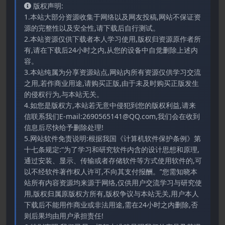
版权声明:
1.本站大部分资源收集于网络以及网友投稿,网站不保证资
源的完整性以及安全性,请下载后自行测试。
2.本站资源仅供下载者本人学习使用,版权归资源原作者所
有,请在下载后24小时之内,从您的设备中自觉删除上述内
容。
3.本站纯属为分享资源站点,网站内所有资源仅供学习交流
之用,若作商业用途,请购买正版,由于未及时购买正版发生
的侵权行为,与本站无关。
4.如您是版权方,本站若无意中侵犯到您的版权利益,请来
信联系我们E-mail:2690565141@QQ.com,我们会在收到
信息后尽快给予删除处理!
5.网站软件免责说明:根据我国《计算机软件保护条例》第
十七条规定:“为了学习和研究软件内含的设计思想和原理,
通过安装、显示、传输或者存储软件等方式使用软件的,可
以不经软件著作权人许可,不向其支付报酬。”您需知晓本
站所有内容资源均来源于网络,仅供用户交流学习与研究使
用,版权归属原版权方所有,版权争议与本站无关,用户本人
下载后不能用作商业或非法用途,需在24小时之内删除,否
则后果均由用户承担责任!