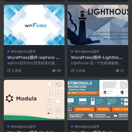
Wordpress插件
Wordpress插件
WordPress插件-wpForo 3.
WordPress插件-Lighthous
1.4 + Addons-WordPress
e 4.2.0–性能调整WordPress
wpForo是对论坛世界的现代视
Lighthouse 是一个性能调整插
论坛插件
角。 该插件改变了您的网站讨论
插件
件，删除了许多默认的 WordPres
2 周前
89
2 年前
61
体验并提供了新的论...
s ...
Wordpress插件
Wordpress插件