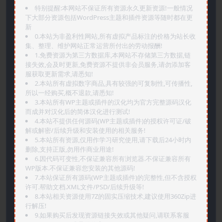
特别提醒:本网站不保证所有资源永久更新资源!一般情况
下大部分资源包括WordPress主题和插件资源等随时都在更
新
0.本站为非盈利性网站,所有虚拟产品标注的价格为站长收
集、整理、维护网站正常运营所付出的劳动报酬!
1.免费资源为第三方数据库,本网站不存储第三方数据,链
接失效,会及时更新,免费资源不提供非会员服务,请勿添加客
服获取更新需求,请悉知!
2.本站所有虚拟数字商品,具有较强的可复制性,可传播性,
所以一经购买,概不退款,请悉知!
3.本站所有WP主题或插件的汉化均为官方完整源码汉化
而成并对汉化后的简体汉化进行测试!
4.本站不提供任何源码(WP主题或插件)的授权许可证/破
解或解密/后续升级和安装使用的相关服务!
5.本站所有资源,仅用作学习研究使用,请下载后24小时内
删除,支持正版,勿用作商业用途!
6.因代码可变性,不保证兼容所有浏览器.不保证兼容所有
WP版本.不保证兼容您安装的其他源码!
7.本站保证所有源码(WP主题或插件)的完整性,但不含授权
许可.帮助文档.XML文件/PSD/后续升级等!
8.本站相关资源使用7Z的固实压缩技术,建议使用360Zip进
行解压!
9.如果购买后发现资源链接失效或其他疑问,请联系客服