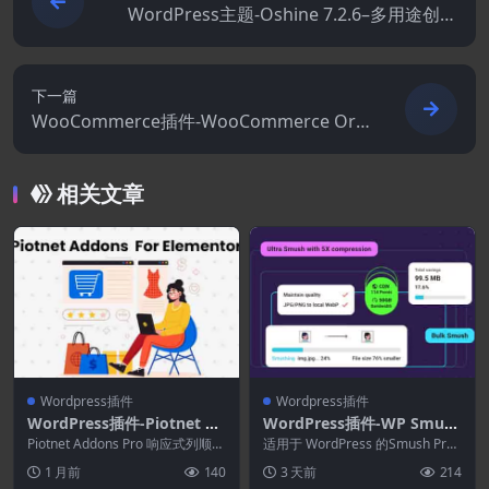
WordPress主题-Oshine 7.2.6–多用途创意
WordPress主题
下一篇
WooCommerce插件-WooCommerce Ord
er Tracker 2.2.2–自定义订单状态.跟踪模板
和订单电子邮件通知
相关文章
Wordpress插件
Wordpress插件
WordPress插件-Piotnet Ad
WordPress插件-WP Smush
dons For Elementor Pro 7.
Pro 4.3.0-WordPress图像优
Piotnet Addons Pro 响应式列顺序
适用于 WordPress 的Smush Pro
1.74
绝对定位 显示内嵌块 渐变文...
化插件
图像优化 在上传时自动优化 Wo...
1 月前
140
3 天前
214