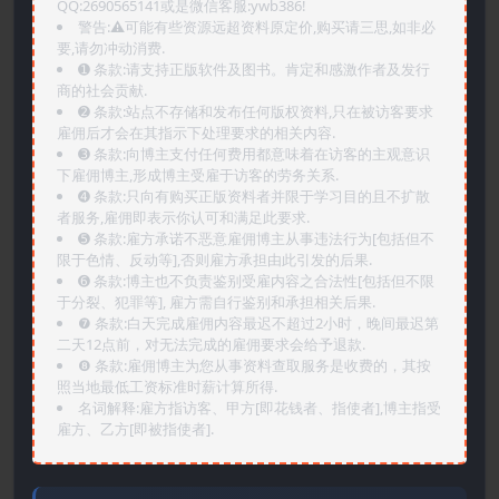
QQ:2690565141或是微信客服:ywb386!
警告:⚠️可能有些资源远超资料原定价,购买请三思,如非必
要,请勿冲动消费.
➊️ 条款:请支持正版软件及图书。肯定和感激作者及发行
商的社会贡献.
➋️ 条款:站点不存储和发布任何版权资料,只在被访客要求
雇佣后才会在其指示下处理要求的相关内容.
➌️ 条款:向博主支付任何费用都意味着在访客的主观意识
下雇佣博主,形成博主受雇于访客的劳务关系.
➍️ 条款:只向有购买正版资料者并限于学习目的且不扩散
者服务,雇佣即表示你认可和满足此要求.
➎ 条款:雇方承诺不恶意雇佣博主从事违法行为[包括但不
限于色情、反动等],否则雇方承担由此引发的后果.
➏️ 条款:博主也不负责鉴别受雇内容之合法性[包括但不限
于分裂、犯罪等], 雇方需自行鉴别和承担相关后果.
❼ 条款:白天完成雇佣内容最迟不超过2小时，晚间最迟第
二天12点前，对无法完成的雇佣要求会给予退款.
❽ 条款:雇佣博主为您从事资料查取服务是收费的，其按
照当地最低工资标准时薪计算所得.
名词解释:雇方指访客、甲方[即花钱者、指使者],博主指受
雇方、乙方[即被指使者].