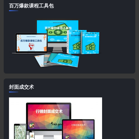
百万爆款课程工具包
封面成交术