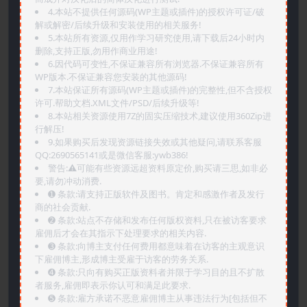
4.本站不提供任何源码(WP主题或插件)的授权许可证/破
解或解密/后续升级和安装使用的相关服务!
5.本站所有资源,仅用作学习研究使用,请下载后24小时内
删除,支持正版,勿用作商业用途!
6.因代码可变性,不保证兼容所有浏览器.不保证兼容所有
WP版本.不保证兼容您安装的其他源码!
7.本站保证所有源码(WP主题或插件)的完整性,但不含授权
许可.帮助文档.XML文件/PSD/后续升级等!
8.本站相关资源使用7Z的固实压缩技术,建议使用360Zip进
行解压!
9.如果购买后发现资源链接失效或其他疑问,请联系客服
QQ:2690565141或是微信客服:ywb386!
警告:⚠️可能有些资源远超资料原定价,购买请三思,如非必
要,请勿冲动消费.
➊️ 条款:请支持正版软件及图书。肯定和感激作者及发行
商的社会贡献.
➋️ 条款:站点不存储和发布任何版权资料,只在被访客要求
雇佣后才会在其指示下处理要求的相关内容.
➌️ 条款:向博主支付任何费用都意味着在访客的主观意识
下雇佣博主,形成博主受雇于访客的劳务关系.
➍️ 条款:只向有购买正版资料者并限于学习目的且不扩散
者服务,雇佣即表示你认可和满足此要求.
➎ 条款:雇方承诺不恶意雇佣博主从事违法行为[包括但不