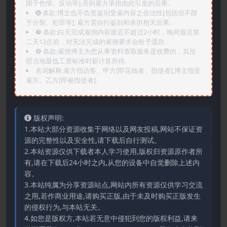
限于色情、反动等],否则雇方承担由此引发的后果.
➏️ 条款:博主也不负责鉴别受雇内容之合法性[包括但不限
于分裂、犯罪等], 雇方需自行鉴别和承担相关后果.
❼ 条款:白天完成雇佣内容最迟不超过2小时，晚间最迟第
二天12点前，对无法完成的雇佣要求会给予退款.
❽ 条款:雇佣博主为您从事资料查取服务是收费的，其按
照当地最低工资标准时薪计算所得.
名词解释:雇方指访客、甲方[即花钱者、指使者],博主指受
雇方、乙方[即被指使者].
版权声明:
1.本站大部分资源收集于网络以及网友投稿,网站不保证资
源的完整性以及安全性,请下载后自行测试。
2.本站资源仅供下载者本人学习使用,版权归资源原作者所
有,请在下载后24小时之内,从您的设备中自觉删除上述内
容。
3.本站纯属为分享资源站点,网站内所有资源仅供学习交流
之用,若作商业用途,请购买正版,由于未及时购买正版发生
的侵权行为,与本站无关。
4.如您是版权方,本站若无意中侵犯到您的版权利益,请来