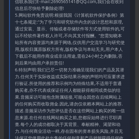
信联系我们E-mail:2690565141@QQ.com,我们会在收到
信息后尽快给予删除处理!
5.网站软件免责说明:根据我国《计算机软件保护条例》第
十七条规定:“为了学习和研究软件内含的设计思想和原理,
通过安装、显示、传输或者存储软件等方式使用软件的,可
以不经软件著作权人许可,不向其支付报酬。”您需知晓本
站所有内容资源均来源于网络,仅供用户交流学习与研究使
用,版权归属原版权方所有,版权争议与本站无关,用户本人
下载后不能用作商业或非法用途,需在24小时之内删除,否
则后果均由用户承担责任!
6.特别声明:我们已尽一切努力准确呈现我们的产品及其潜
力.任何关于实际收益或实际结果示例的声明均可应要求进
行验证.所使用的推荐和示例均为特殊结果,不适用于普通
购买者,亦不代表或保证任何人都能获得相同或类似的结
果.音频采访可能包含附属链接,可能会因您在后续网站上
的任何购买而收取佣金.因此,请勿仅依赖本网站上的推荐.
描述.音频采访作为您评估是否在这些网站上购买的唯一信
息来源.在任何在线网站购买之前,您都应始终进行尽职调
查.每个人的成功都取决于其背景、奉献精神、渴望和动
力.与任何商业活动一样,存在固有的资本损失风险,并且无
法保证您使用此处出售的任何创意和产品就能获得任何收