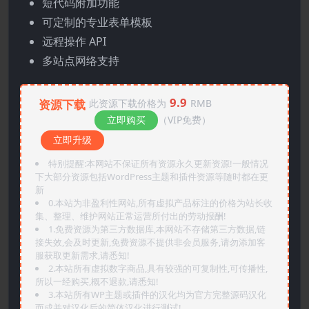
短代码附加功能
可定制的专业表单模板
远程操作 API
多站点网络支持
9.9
资源下载
此资源下载价格为
RMB
立即购买
（VIP免费）
立即升级
特别提醒:本网站不保证所有资源永久更新资源!一般情况
下大部分资源包括WordPress主题和插件资源等随时都在更
新
0.本站为非盈利性网站,所有虚拟产品标注的价格为站长收
集、整理、维护网站正常运营所付出的劳动报酬!
1.免费资源为第三方数据库,本网站不存储第三方数据,链
接失效,会及时更新,免费资源不提供非会员服务,请勿添加客
服获取更新需求,请悉知!
2.本站所有虚拟数字商品,具有较强的可复制性,可传播性,
所以一经购买,概不退款,请悉知!
3.本站所有WP主题或插件的汉化均为官方完整源码汉化
而成并对汉化后的简体汉化进行测试!