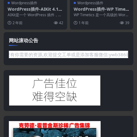
Wordpress插件
Wordpress插件
WordPress插件-AIKit 4.17.
WordPress插件-WP Timeti
1-WordPress AI自动编写器.
cs 1.0.33–预约WordPress插
AIKit是一个 WordPress 插件，它
WP Timetics 是一个高级的 Word
聊天机器人.写作助手和内容
将您的 WordPress 网站直...
件
Press 预订插件，只需单击一些...
2 年前
42
1 年前
39
重定向器
网站滚动公告
题或是网站没有你需要的资源,欢迎提交工单或是添加客服微信:ywb