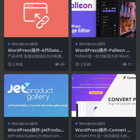
Wordpress插件
Wordpress插件
WordPress插件-AffiliateW
WordPress插件-Palleon 3.
P–Direct Link Tracking 1.3.
8.5–WordPress图像编辑器
产品详情 直接链接跟踪允许附属
Palleon是一款功能强大的 WordPr
2[AffiliateWP拓展]
机构直接链接到您的网站，而无需
ess 图像编辑器，可与您的 Wor...
2 年前
49
2 年前
31
附属链接。 这是对您...
Wordpress插件
Wordpress插件
WordPress插件-JetProduct
WordPress插件-Convert Pr
Gallery 2.2.6-Elementor插
o 1.8.5–WordPress潜在客
JetProductGallery为 WooComme
Convert Pro 是一款功能强大的潜