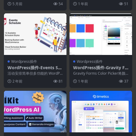
件
rce 产品创建有吸引力的...
户生成工具
在客户生成工具，可将您的网站流
5 月前
54
1 年前
51
量转化为...
Wordpress插件
Wordpress插件
WordPress插件-Events Sch
WordPress插件-Gravity Fo
edule 2.7.0–WordPress活
rms Color Picker 1.3.8
活动安排简单但多功能的 WordPr
Gravity Forms Color Picker将颜
动日历插件
ess 日历插件，优雅地展示您的课
色样本添加到单选、复选框...
2 年前
81
1 年前
37
程或活动。...