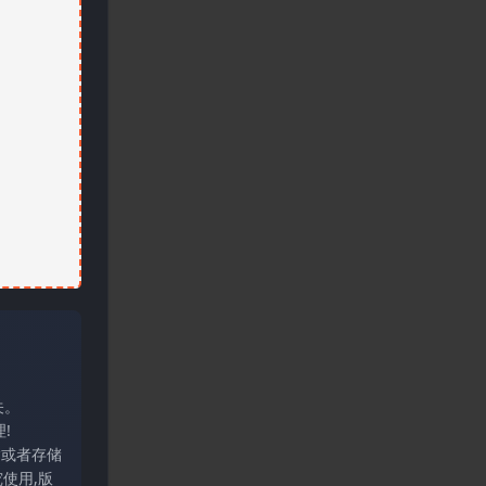
关。
!
输或者存储
使用,版