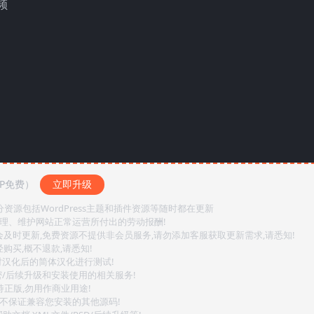
频
IP免费）
立即升级
源包括WordPress主题和插件资源等随时都在更新
整理、维护网站正常运营所付出的劳动报酬!
会及时更新,免费资源不提供非会员服务,请勿添加客服获取更新需求,请悉知!
购买,概不退款,请悉知!
对汉化后的简体汉化进行测试!
密/后续升级和安装使用的相关服务!
持正版,勿用作商业用途!
.不保证兼容您安装的其他源码!