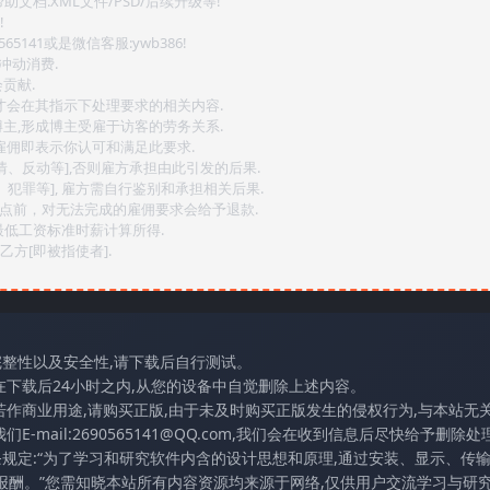
文档.XML文件/PSD/后续升级等!
!
141或是微信客服:ywb386!
冲动消费.
贡献.
后才会在其指示下处理要求的相关内容.
博主,形成博主受雇于访客的劳务关系.
,雇佣即表示你认可和满足此要求.
情、反动等],否则雇方承担由此引发的后果.
、犯罪等], 雇方需自行鉴别和承担相关后果.
2点前，对无法完成的雇佣要求会给予退款.
最低工资标准时薪计算所得.
方[即被指使者].
完整性以及安全性,请下载后自行测试。
在下载后24小时之内,从您的设备中自觉删除上述内容。
若作商业用途,请购买正版,由于未及时购买正版发生的侵权行为,与本站无
mail:2690565141@QQ.com,我们会在收到信息后尽快给予删除处理
条规定:“为了学习和研究软件内含的设计思想和原理,通过安装、显示、传
报酬。”您需知晓本站所有内容资源均来源于网络,仅供用户交流学习与研究