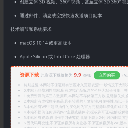
创建立体 3D 视频、360° 视频，甚至立体 3D 360° 视
通过邮件、消息或空投快速发送项目副本
技术细节和系统要求
macOS 10.14 或更高版本
Apple Silicon 或 Intel Core 处理器
资源下载
9.9
此资源下载价格为
RMB
立即购买
（V
特别提醒:本网站不保证所有资源永久更新资源!一般情况下大部分资
0.本站为非盈利性网站,所有虚拟产品标注的价格为站长收集、
1.免费资源为第三方数据库,本网站不存储第三方数据,链接失效,
2.本站所有虚拟数字商品,具有较强的可复制性,可传播性,所以一经
3.本站所有WP主题或插件的汉化均为官方完整源码汉化而成并
4.本站不提供任何源码(WP主题或插件)的授权许可证/破解或解
5.本站所有资源,仅用作学习研究使用,请下载后24小时内删除,支
6.因代码可变性,不保证兼容所有浏览器.不保证兼容所有WP版本