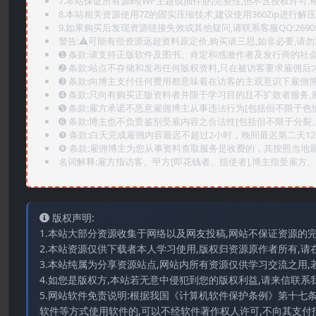
7.本站保证所有源码(WP主题或插件)的完整性,但不含授权许可.帮助
8.本站相关资源使用7Z的固实压缩技术,建议使用360Zip进行解压
9.如果购买后发现资源链接失效或其他疑问,请联系客服QQ:2690565
警告:⚠️可能有些资源远超资料原定价,购买请三思,如非必要,请勿
➊️ 条款:请支持正版软件及图书。肯定和感激作者及发行商的社会
➋️ 条款:站点不存储和发布任何版权资料,只在被访客要求雇佣
➌️ 条款:向博主支付任何费用都意味着在访客的主观意识下雇佣
➍️ 条款:只向有购买正版资料者并限于学习目的且不扩散者服务
➎ 条款:雇方承诺不恶意雇佣博主从事违法行为[包括但不限于色
➏️ 条款:博主也不负责鉴别受雇内容之合法性[包括但不限于分裂
❼ 条款:白天完成雇佣内容最迟不超过2小时，晚间最迟第二天1
❽ 条款:雇佣博主为您从事资料查取服务是收费的，其按照当地
名词解释:雇方指访客、甲方[即花钱者、指使者],博主指受雇方、乙
版权声明:
1.本站大部分资源收集于网络以及网友投稿,网站不保证资源的
2.本站资源仅供下载者本人学习使用,版权归资源原作者所有,请
3.本站纯属为分享资源站点,网站内所有资源仅供学习交流之用,
4.如您是版权方,本站若无意中侵犯到您的版权利益,请来信联系我们E-
5.网站软件免责说明:根据我国《计算机软件保护条例》第十七
软件等方式使用软件的,可以不经软件著作权人许可,不向其支付