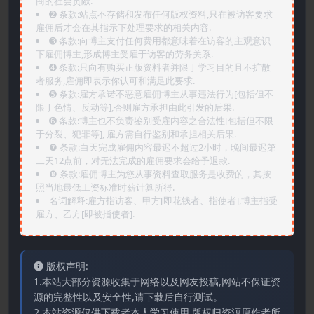
商的社会贡献.
➋️ 条款:站点不存储和发布任何版权资料,只在被访客要求
雇佣后才会在其指示下处理要求的相关内容.
➌️ 条款:向博主支付任何费用都意味着在访客的主观意识
下雇佣博主,形成博主受雇于访客的劳务关系.
➍️ 条款:只向有购买正版资料者并限于学习目的且不扩散
者服务,雇佣即表示你认可和满足此要求.
➎ 条款:雇方承诺不恶意雇佣博主从事违法行为[包括但不
限于色情、反动等],否则雇方承担由此引发的后果.
➏️ 条款:博主也不负责鉴别受雇内容之合法性[包括但不限
于分裂、犯罪等], 雇方需自行鉴别和承担相关后果.
❼ 条款:白天完成雇佣内容最迟不超过2小时，晚间最迟第
二天12点前，对无法完成的雇佣要求会给予退款.
❽ 条款:雇佣博主为您从事资料查取服务是收费的，其按
照当地最低工资标准时薪计算所得.
名词解释:雇方指访客、甲方[即花钱者、指使者],博主指受
雇方、乙方[即被指使者].
版权声明:
1.本站大部分资源收集于网络以及网友投稿,网站不保证资
源的完整性以及安全性,请下载后自行测试。
2.本站资源仅供下载者本人学习使用,版权归资源原作者所