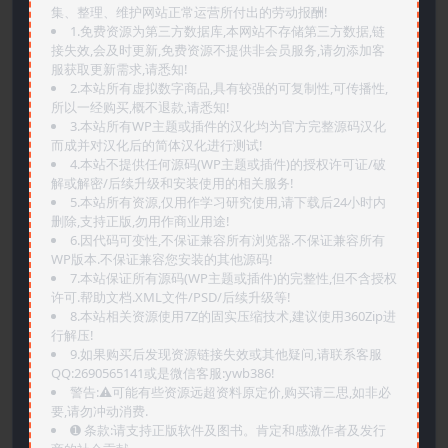
集、整理、维护网站正常运营所付出的劳动报酬!
1.免费资源为第三方数据库,本网站不存储第三方数据,链
接失效,会及时更新,免费资源不提供非会员服务,请勿添加客
服获取更新需求,请悉知!
2.本站所有虚拟数字商品,具有较强的可复制性,可传播性,
所以一经购买,概不退款,请悉知!
3.本站所有WP主题或插件的汉化均为官方完整源码汉化
而成并对汉化后的简体汉化进行测试!
4.本站不提供任何源码(WP主题或插件)的授权许可证/破
解或解密/后续升级和安装使用的相关服务!
5.本站所有资源,仅用作学习研究使用,请下载后24小时内
删除,支持正版,勿用作商业用途!
6.因代码可变性,不保证兼容所有浏览器.不保证兼容所有
WP版本.不保证兼容您安装的其他源码!
7.本站保证所有源码(WP主题或插件)的完整性,但不含授权
许可.帮助文档.XML文件/PSD/后续升级等!
8.本站相关资源使用7Z的固实压缩技术,建议使用360Zip进
行解压!
9.如果购买后发现资源链接失效或其他疑问,请联系客服
QQ:2690565141或是微信客服:ywb386!
警告:⚠️可能有些资源远超资料原定价,购买请三思,如非必
要,请勿冲动消费.
➊️ 条款:请支持正版软件及图书。肯定和感激作者及发行