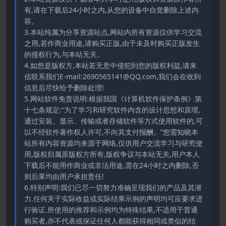
有,请在下载后24小时之内,从您的设备中自觉删除上述内
容。
3.本站纯属为分享资源站点,网站内所有资源仅供学习交流
之用,若作商业用途,请购买正版,由于未及时购买正版发生
的侵权行为,与本站无关。
4.如您是版权方,本站若无意中侵犯到您的版权利益,请来
信联系我们E-mail:2690565141@QQ.com,我们会在收到
信息后尽快给予删除处理!
5.网站软件免责说明:根据我国《计算机软件保护条例》第
十七条规定:“为了学习和研究软件内含的设计思想和原理,
通过安装、显示、传输或者存储软件等方式使用软件的,可
以不经软件著作权人许可,不向其支付报酬。”您需知晓本
站所有内容资源均来源于网络,仅供用户交流学习与研究使
用,版权归属原版权方所有,版权争议与本站无关,用户本人
下载后不能用作商业或非法用途,需在24小时之内删除,否
则后果均由用户承担责任!
6.特别声明:我们已尽一切努力准确呈现我们的产品及其潜
力.任何关于实际收益或实际结果示例的声明均可应要求进
行验证.所使用的推荐和示例均为特殊结果,不适用于普通
购买者,亦不代表或保证任何人都能获得相同或类似的结