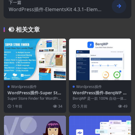
下一篇
WordPress插件-ElementsKit 4.3.1–Eleme
ntor页面生成器的插件
相关文章
Wordpress插件
Wordpress插件
WordPress插件-Super Stor
WordPress插件-BerqWP 3.
e Finder for WordPress (G
1.17–自动一体化页面速度优
Super Store Finder for WordPres
BerqWP 是一款 100% 自动一体化
oogle Maps Store Locato
s 是一款功能齐全...
化插件
速度优化插件，可确保您的网站通
1 年前
34
5 月前
49
过核心 ...
r) 7.6.0