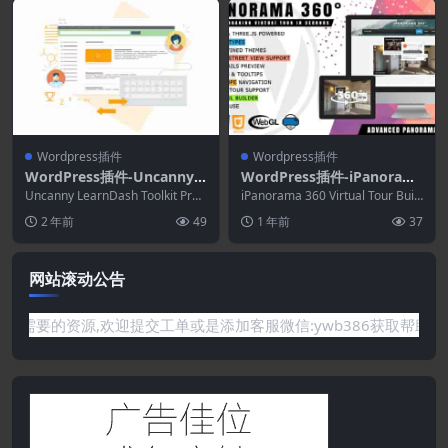
Wordpress插件
Wordpress插件
WordPress插件-Uncanny L
WordPress插件-iPanoram
earnDash Toolkit Pro 4.2.0
a 360 Pro 1.9.0-语言语言虚
Uncanny LearnDash Toolkit Pro
iPanorama 360 Virtual Tour Buil
是一款出色且流行的 W...
拟旅游建造者
der是一个可以让...
2 年前
49
1 年前
37
网站滚动公告
你需要的资源,欢迎提交工单或是添加客服微信:ywb386获取帮助