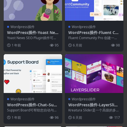
Wordpress插件
Wordpress插件
WordPress插件-Yoast New
WordPress插件-Fluent Co
s SEO Plugin 13.3.0
mmunity Pro 2.2.05–Word
Yoast News SEO Plugin插件可帮
Fluent Community Pro 创建一个
助您完成所有可让您针对 Goo...
Press社区插件
快速且响应迅速的社区，而不会
1 年前
95
6 月前
98
降...
Wordpress插件
Wordpress插件
WordPress插件-Chat–Supp
WordPress插件-LayerSlide
ort Board 3.8.1–WordPres
r 8.4.0-WordPress滑块插件
Support Board可帮助您自动与人
Kreatura Slider是一个高级的多用
s聊天GPT AI插件
工智能驱动的机器人以及与最常用
途动画平台。幻灯片和图片库具有
1 年前
96
6 天前
117
平台集成...
令人...