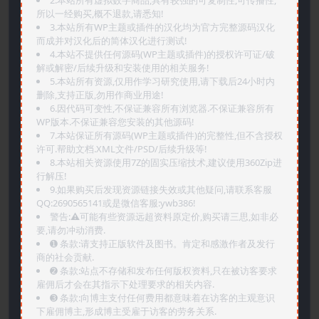
2.本站所有虚拟数字商品,具有较强的可复制性,可传播性,
所以一经购买,概不退款,请悉知!
3.本站所有WP主题或插件的汉化均为官方完整源码汉化
而成并对汉化后的简体汉化进行测试!
4.本站不提供任何源码(WP主题或插件)的授权许可证/破
解或解密/后续升级和安装使用的相关服务!
5.本站所有资源,仅用作学习研究使用,请下载后24小时内
删除,支持正版,勿用作商业用途!
6.因代码可变性,不保证兼容所有浏览器.不保证兼容所有
WP版本.不保证兼容您安装的其他源码!
7.本站保证所有源码(WP主题或插件)的完整性,但不含授权
许可.帮助文档.XML文件/PSD/后续升级等!
8.本站相关资源使用7Z的固实压缩技术,建议使用360Zip进
行解压!
9.如果购买后发现资源链接失效或其他疑问,请联系客服
QQ:2690565141或是微信客服:ywb386!
警告:⚠️可能有些资源远超资料原定价,购买请三思,如非必
要,请勿冲动消费.
➊️ 条款:请支持正版软件及图书。肯定和感激作者及发行
商的社会贡献.
➋️ 条款:站点不存储和发布任何版权资料,只在被访客要求
雇佣后才会在其指示下处理要求的相关内容.
➌️ 条款:向博主支付任何费用都意味着在访客的主观意识
下雇佣博主,形成博主受雇于访客的劳务关系.