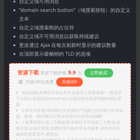
自定义域可用消息
“domain search button”（域搜索按钮）的自定义
文本
自定义域搜索框的占位符
自定义域不可用消息以获取持续建议
更改通过 Ajax 在每次刷新时显示的建议数量
在顶部显示最畅销的 TLD 的选项
资源下载
9.9
资源下载价格
元
立即购买
或
升级VIP后免费
升级VIP
特别提醒:本网站不保证所有资源永久更新资源!一般情况
下大部分资源包括WordPress主题和插件资源等随时都在更
新
0.本站为非盈利性网站,所有虚拟产品标注的价格为站长收
集、整理、维护网站正常运营所付出的劳动报酬!
1.免费资源为第三方数据库,本网站不存储第三方数据,链
接失效,会及时更新,免费资源不提供非会员服务,请勿添加客
服获取更新需求,请悉知!