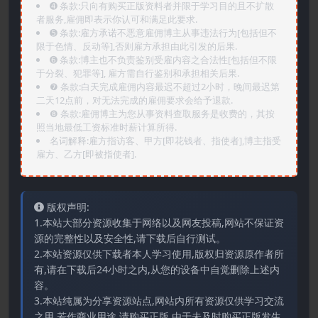
➍️ 条款:只向有购买正版资料者并限于学习目的且不扩散
者服务,雇佣即表示你认可和满足此要求.
➎ 条款:雇方承诺不恶意雇佣博主从事违法行为[包括但不
限于色情、反动等],否则雇方承担由此引发的后果.
➏️ 条款:博主也不负责鉴别受雇内容之合法性[包括但不限
于分裂、犯罪等], 雇方需自行鉴别和承担相关后果.
❼ 条款:白天完成雇佣内容最迟不超过2小时，晚间最迟第
二天12点前，对无法完成的雇佣要求会给予退款.
❽ 条款:雇佣博主为您从事资料查取服务是收费的，其按
照当地最低工资标准时薪计算所得.
名词解释:雇方指访客、甲方[即花钱者、指使者],博主指受
雇方、乙方[即被指使者].
版权声明:
1.本站大部分资源收集于网络以及网友投稿,网站不保证资
源的完整性以及安全性,请下载后自行测试。
2.本站资源仅供下载者本人学习使用,版权归资源原作者所
有,请在下载后24小时之内,从您的设备中自觉删除上述内
容。
3.本站纯属为分享资源站点,网站内所有资源仅供学习交流
之用,若作商业用途,请购买正版,由于未及时购买正版发生