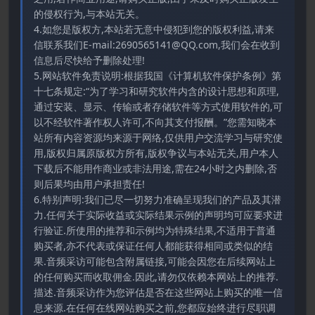
的侵权行为,与本站无关。
4.如您是版权方,本站若无意中侵犯到您的版权利益,请来
信联系我们E-mail:2690565141@QQ.com,我们会在收到
信息后尽快给予删除处理!
5.网站软件免责说明:根据我国《计算机软件保护条例》第
十七条规定:“为了学习和研究软件内含的设计思想和原理,
通过安装、显示、传输或者存储软件等方式使用软件的,可
以不经软件著作权人许可,不向其支付报酬。”您需知晓本
站所有内容资源均来源于网络,仅供用户交流学习与研究使
用,版权归属原版权方所有,版权争议与本站无关,用户本人
下载后不能用作商业或非法用途,需在24小时之内删除,否
则后果均由用户承担责任!
6.特别声明:我们已尽一切努力准确呈现我们的产品及其潜
力.任何关于实际收益或实际结果示例的声明均可应要求进
行验证.所使用的推荐和示例均为特殊结果,不适用于普通
购买者,亦不代表或保证任何人都能获得相同或类似的结
果.音频采访可能包含附属链接,可能会因您在后续网站上
的任何购买而收取佣金.因此,请勿仅依赖本网站上的推荐.
描述.音频采访作为您评估是否在这些网站上购买的唯一信
息来源.在任何在线网站购买之前,您都应始终进行尽职调