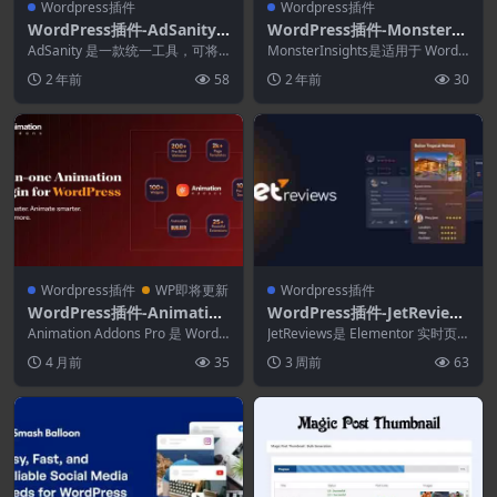
Wordpress插件
Wordpress插件
WordPress插件-AdSanity
WordPress插件-MonsterIn
Addons(AdSanity拓展)–简
sights–Media Addon 1.1.1
AdSanity 是一款统一工具，可将
MonsterInsights是适用于 WordP
化WordPress广告管理
您的 WordPress 网站转变为广告
(MonsterInsights拓展)
ress 的最佳 Google...
2 年前
58
2 年前
30
服...
Wordpress插件
WP即将更新
Wordpress插件
WordPress插件-Animation
WordPress插件-JetReview
Addons for Elementor Pro
s 3.1.0.1–用于评论和评论的
Animation Addons Pro 是 WordP
JetReviews是 Elementor 实时页
2.6.3–WordPress动画插件
ress 和 Eleme...
WordPress插件
面构建器的插件，可帮助以直
4 月前
35
3 周前
63
观、...