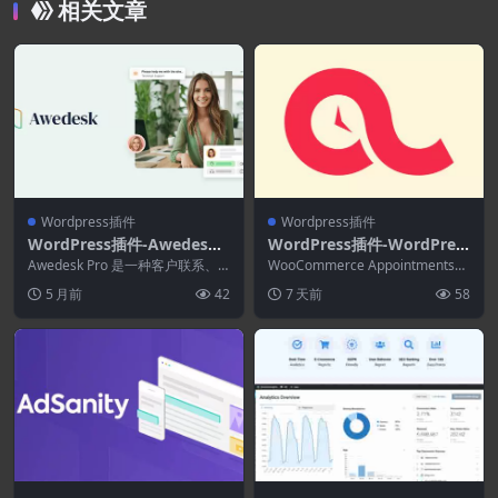
相关文章
Wordpress插件
Wordpress插件
WordPress插件-Awedesk
WordPress插件-WordPres
Pro (formerly Almighty Su
s Appointment Booking P
Awedesk Pro 是一种客户联系、
WooCommerce Appointments
pport) 1.9.1
服务和支持解决方案，它可以改变
lugin 5.4.4
是一款完美的插件，可用于在您
5 月前
42
7 天前
58
您与客户互...
自...