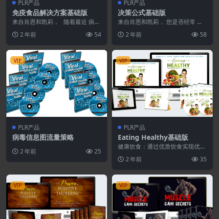
PLR产品
PLR产品
免疫食品解决方案基础版
决策公式基础版
来自肖恩和凯莉， 随着最近 病毒
来自肖恩和凯莉， 您是否经常 感
的爆发和健康状况的恶化 困扰着
到优柔寡断、迷失、沮丧和不知所
2 年前
54
2 年前
58
世界几乎每个角...
措？ 因为太多的选...
VIP
VIP
PLR产品
PLR产品
病毒信息图流量策略
Eating Healthy基础版
健康饮食：通过优质饮食实现优质
2 年前
25
生活” 是一个包含 10 个模块的健
2 年前
35
康与保健大型 ...
VIP
VIP