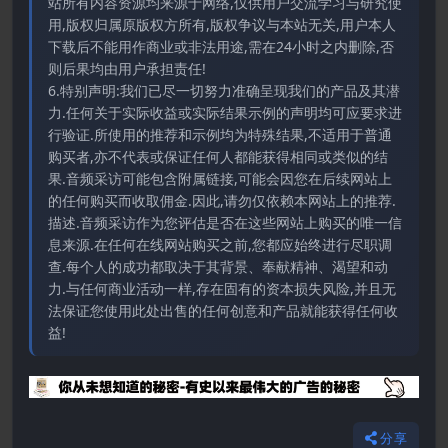
站所有内容资源均来源于网络,仅供用户交流学习与研究使
用,版权归属原版权方所有,版权争议与本站无关,用户本人
下载后不能用作商业或非法用途,需在24小时之内删除,否
则后果均由用户承担责任!
6.特别声明:我们已尽一切努力准确呈现我们的产品及其潜
力.任何关于实际收益或实际结果示例的声明均可应要求进
行验证.所使用的推荐和示例均为特殊结果,不适用于普通
购买者,亦不代表或保证任何人都能获得相同或类似的结
果.音频采访可能包含附属链接,可能会因您在后续网站上
的任何购买而收取佣金.因此,请勿仅依赖本网站上的推荐.
描述.音频采访作为您评估是否在这些网站上购买的唯一信
息来源.在任何在线网站购买之前,您都应始终进行尽职调
查.每个人的成功都取决于其背景、奉献精神、渴望和动
力.与任何商业活动一样,存在固有的资本损失风险,并且无
法保证您使用此处出售的任何创意和产品就能获得任何收
益!
分享