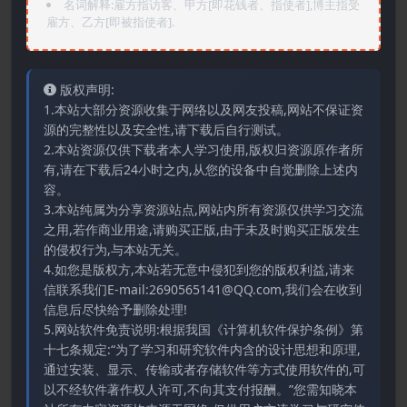
名词解释:雇方指访客、甲方[即花钱者、指使者],博主指受
雇方、乙方[即被指使者].
版权声明:
1.本站大部分资源收集于网络以及网友投稿,网站不保证资
源的完整性以及安全性,请下载后自行测试。
2.本站资源仅供下载者本人学习使用,版权归资源原作者所
有,请在下载后24小时之内,从您的设备中自觉删除上述内
容。
3.本站纯属为分享资源站点,网站内所有资源仅供学习交流
之用,若作商业用途,请购买正版,由于未及时购买正版发生
的侵权行为,与本站无关。
4.如您是版权方,本站若无意中侵犯到您的版权利益,请来
信联系我们E-mail:2690565141@QQ.com,我们会在收到
信息后尽快给予删除处理!
5.网站软件免责说明:根据我国《计算机软件保护条例》第
十七条规定:“为了学习和研究软件内含的设计思想和原理,
通过安装、显示、传输或者存储软件等方式使用软件的,可
以不经软件著作权人许可,不向其支付报酬。”您需知晓本