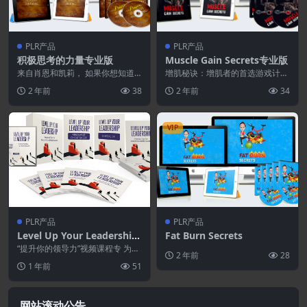
PLR产品
PLR产品
积极思考的力量专业版
Muscle Gain Secrets专业版
来自肖恩和凯莉， 如果你想知道
增肌秘诀：增肌者的首选游戏计
终身成功和成就感的唯一秘密…̷...
划！” 是一款全新的8个模块的大型
2 年前
38
2 年前
34
健身 PLR！ 它...
VIP
PLR产品
PLR产品
Level Up Your Leadership
Fat Burn Secrets
Video Course
“提升你的领导力”视频课程专 为渴
2 年前
28
望提升领导力、创造持久影响力的
1 年前
51
领导者和现任领导...
网站滚动公告