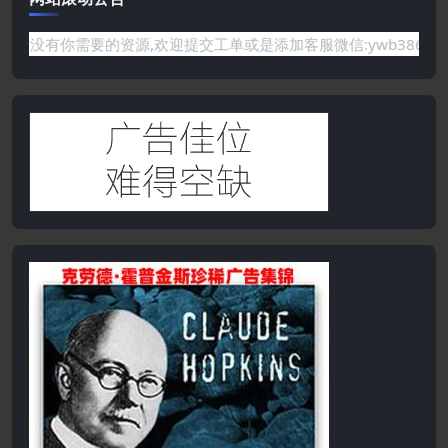
需要的资源,欢迎提交工单或是添加客服微信:ywb386获取帮助！