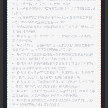
许可.帮助文档.XML文件/PSD/后续升级等!
8.本站相关资源使用7Z的固实压缩技术,建议使用360Zip进
行解压!
9.如果购买后发现资源链接失效或其他疑问,请联系客服
QQ:2690565141或是微信客服:ywb386!
警告:⚠️可能有些资源远超资料原定价,购买请三思,如非必
要,请勿冲动消费.
➊️ 条款:请支持正版软件及图书。肯定和感激作者及发行
商的社会贡献.
➋️ 条款:站点不存储和发布任何版权资料,只在被访客要求
雇佣后才会在其指示下处理要求的相关内容.
➌️ 条款:向博主支付任何费用都意味着在访客的主观意识
下雇佣博主,形成博主受雇于访客的劳务关系.
➍️ 条款:只向有购买正版资料者并限于学习目的且不扩散
者服务,雇佣即表示你认可和满足此要求.
➎ 条款:雇方承诺不恶意雇佣博主从事违法行为[包括但不
限于色情、反动等],否则雇方承担由此引发的后果.
➏️ 条款:博主也不负责鉴别受雇内容之合法性[包括但不限
于分裂、犯罪等], 雇方需自行鉴别和承担相关后果.
❼ 条款:白天完成雇佣内容最迟不超过2小时，晚间最迟第
二天12点前，对无法完成的雇佣要求会给予退款.
❽ 条款:雇佣博主为您从事资料查取服务是收费的，其按
照当地最低工资标准时薪计算所得.