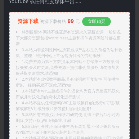
Youtube 或任何社交媒体平台…..
资源下载
99
资源下载价格
元
立即购买
特别提醒:本网站不保证所有资源永久更新资源!一般情况
下大部分资源包括WordPress主题和插件资源等随时都在更
新
0.本站为非盈利性网站,所有虚拟产品标注的价格为站长收
集、整理、维护网站正常运营所付出的劳动报酬!
1.免费资源为第三方数据库,本网站不存储第三方数据,链
接失效,会及时更新,免费资源不提供非会员服务,请勿添加客
服获取更新需求,请悉知!
2.本站所有虚拟数字商品,具有较强的可复制性,可传播性,
所以一经购买,概不退款,请悉知!
3.本站所有WP主题或插件的汉化均为官方完整源码汉化
而成并对汉化后的简体汉化进行测试!
4.本站不提供任何源码(WP主题或插件)的授权许可证/破
解或解密/后续升级和安装使用的相关服务!
5.本站所有资源,仅用作学习研究使用,请下载后24小时内
删除,支持正版,勿用作商业用途!
6.因代码可变性,不保证兼容所有浏览器.不保证兼容所有
WP版本.不保证兼容您安装的其他源码!
7.本站保证所有源码(WP主题或插件)的完整性,但不含授权