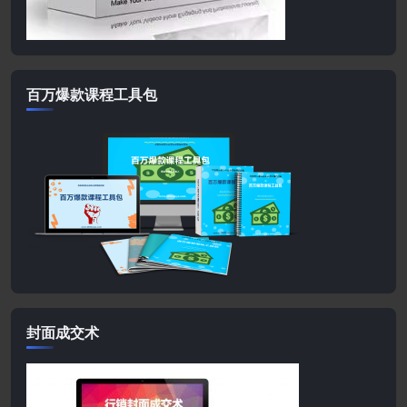
百万爆款课程工具包
封面成交术