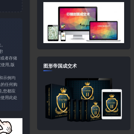
关。
!
输或者存储
使用,版
图形帝国成交术
和示例均
上的任何购
,您都应
您使用此处