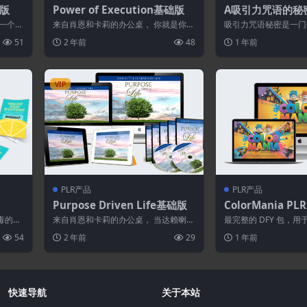
业版
Power of Execution基础版
A吸引力咒语的秘
一个十
来自肖恩和卡莉的办公桌， 你就是你所
吸引力咒语秘密是一门包
它每天都
做的，而不是你说你会做的。 很多人在
的课程，旨在发现触发
51
2 年前
48
1 年前
30 ...
现一个人...
VIP
PLR产品
PLR产品
Purpose Driven Life基础版
ColorMania PL
毒的爆
来自肖恩和卡莉的办公桌， 当达赖喇嘛
最完整的 DFY 包，
几乎每
被问及 惊讶的是什么时，他是这样回答
制具有完整 PLR 许可证的 
54
2 年前
29
1 年前
的： 人...
快速导航
关于本站