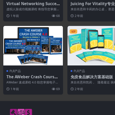
Virtual Networking Succes
Juicing For Vitality专
s Video Course
虚拟人脉成功视频课程 将指导您掌握数
来自肖恩和卡莉的办公桌， 那是
字时代建立人脉的艺术。这门综合课程
亿美元的生意。 有了 B。而且
1 年前
68
2 年前
将帮助您应...
在增长...
VIP
PLR产品
PLR产品
The AWeber Crash Course
免疫食品解决方案基础版
4.0
AWeber 速成课程 4.0 助您掌握电子邮
来自肖恩和凯莉， 随着最近 病
件营销，它是一款功能强大的工具，
发和健康状况的恶化 困扰着世界
1 年前
69
2 年前
投...
个角...