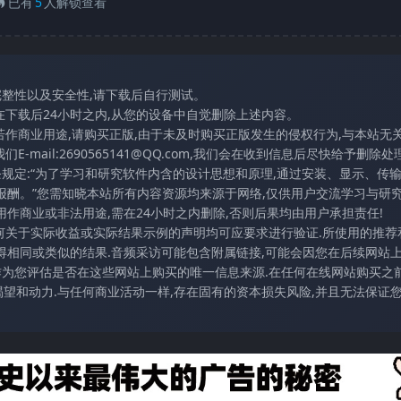
已有
5
人解锁查看
完整性以及安全性,请下载后自行测试。
在下载后24小时之内,从您的设备中自觉删除上述内容。
若作商业用途,请购买正版,由于未及时购买正版发生的侵权行为,与本站无
mail:2690565141@QQ.com,我们会在收到信息后尽快给予删除处理
条规定:“为了学习和研究软件内含的设计思想和原理,通过安装、显示、传
报酬。”您需知晓本站所有内容资源均来源于网络,仅供用户交流学习与研究
作商业或非法用途,需在24小时之内删除,否则后果均由用户承担责任!
任何关于实际收益或实际结果示例的声明均可应要求进行验证.所使用的推荐
得相同或类似的结果.音频采访可能包含附属链接,可能会因您在后续网站
访作为您评估是否在这些网站上购买的唯一信息来源.在任何在线网站购买之前
望和动力.与任何商业活动一样,存在固有的资本损失风险,并且无法保证