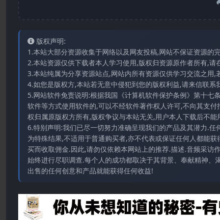
版权声明:
1.本站大部分资源收集于网络以及网友投稿,网站不保证资源的
2.本站资源仅供下载者本人学习使用,版权归资源原作者所有,请
3.本站纯属为分享资源站点,网站内所有资源仅供学习交流之用,
4.如您是版权方,本站若无意中侵犯到您的版权利益,请来信联系我们E-
5.网站软件免责说明:根据我国《计算机软件保护条例》第十七
软件等方式使用软件的,可以不经软件著作权人许可,不向其支付
权归属原版权方所有,版权争议与本站无关,用户本人下载后不能用
6.特别声明:我们已尽一切努力准确呈现我们的产品及其潜力.
为特殊结果,不适用于普通购买者,亦不代表或保证任何人都能获
买而收取佣金.因此,请勿仅依赖本网站上的推荐.描述.音频采
始终进行尽职调查.每个人的成功都取决于其背景、奉献精神、渴
出售的任何创意和产品就能获得任何收益!