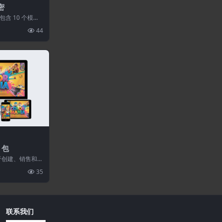
密
含 10 个模块
吸引力法则并实
44
R 包
用于创建、销售和控
Magic...
35
联系我们