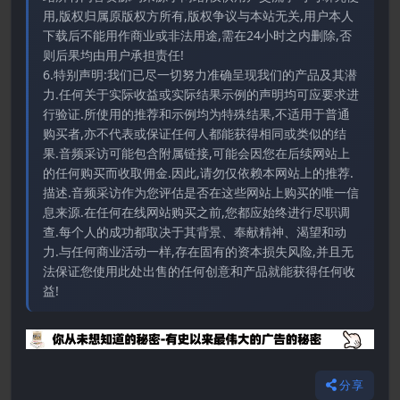
用,版权归属原版权方所有,版权争议与本站无关,用户本人
下载后不能用作商业或非法用途,需在24小时之内删除,否
则后果均由用户承担责任!
6.特别声明:我们已尽一切努力准确呈现我们的产品及其潜
力.任何关于实际收益或实际结果示例的声明均可应要求进
行验证.所使用的推荐和示例均为特殊结果,不适用于普通
购买者,亦不代表或保证任何人都能获得相同或类似的结
果.音频采访可能包含附属链接,可能会因您在后续网站上
的任何购买而收取佣金.因此,请勿仅依赖本网站上的推荐.
描述.音频采访作为您评估是否在这些网站上购买的唯一信
息来源.在任何在线网站购买之前,您都应始终进行尽职调
查.每个人的成功都取决于其背景、奉献精神、渴望和动
力.与任何商业活动一样,存在固有的资本损失风险,并且无
法保证您使用此处出售的任何创意和产品就能获得任何收
益!
分享