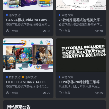
素材资源
素材资源
CANVA模板-VidAlta Canva
75款特殊是花式连笔英文字
白金版
体合集-花体英文字体合集
资源下载资源下载价格99元立即购
资源下载此资源仅限注册用户下
买特别提醒:本网站不保证所有资
载，请先登录特别提醒:本网站不
1 年前
34
2 年前
60
源永久更新资源!一...
保证所有资源永久更新资...
模板资源
素材资源
素材资源
OTO LEGENDARY TALES W
FCPX字体-20种创意三维等距
L
翻转文字标题排版动画
资源下载资源下载价格19.9元立即
系统要求：Mac 苹果电脑系统
购买 或 &n...
（Win系统不支持） 芯片兼容：支
1 年前
27
2 年前
35
持Intel和...
网站滚动公告