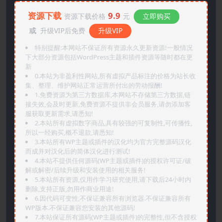
资源下载
9.9
资源下载价格
元
立即购买
或
升级VIP后免费
升级VIP
特别提醒:本网站不保证所有资源永久更新资源!一般情况
下大部分资源包括WordPress主题和插件资源等随时都在更
新
0.本站为非盈利性网站,所有虚拟产品标注的价格为站长收
集、整理、维护网站正常运营所付出的劳动报酬!
1.免费资源为第三方数据库,本网站不存储第三方数据,链
接失效,会及时更新,免费资源不提供非会员服务,请勿添加客
服获取更新需求,请悉知!
2.本站所有虚拟数字商品,具有较强的可复制性,可传播性,
所以一经购买,概不退款,请悉知!
3.本站所有WP主题或插件的汉化均为官方完整源码汉化
而成并对汉化后的简体汉化进行测试!
4.本站不提供任何源码(WP主题或插件)的授权许可证/破
解或解密/后续升级和安装使用的相关服务!
5.本站所有资源,仅用作学习研究使用,请下载后24小时内
删除,支持正版,勿用作商业用途!
6.因代码可变性,不保证兼容所有浏览器.不保证兼容所有
WP版本.不保证兼容您安装的其他源码!
7.本站保证所有源码(WP主题或插件)的完整性,但不含授权