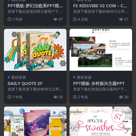
PPT模板-梦幻治愈系PPT模
FE KIDSVIBE V2 COM – Cus
板
tomer Portal
资源下载此资源仅限注册用户下
资源下载资源下载价格99元立即购
载，请先登录特别提醒:本网站不
买特别提醒:本网站不保证所有资
2 年前
97
4 月前
21
保证所有资源永久更新资...
源永久更新资源!一...
素材资源
素材资源
DAILY QUOTE EF
PPT模板-乡村振兴主题PPT
资源下载资源下载价格99元立即购
资源下载此资源仅限注册用户下
买特别提醒:本网站不保证所有资
载，请先登录特别提醒:本网站不
1 年前
36
2 年前
30
源永久更新资源!一...
保证所有资源永久更新资...