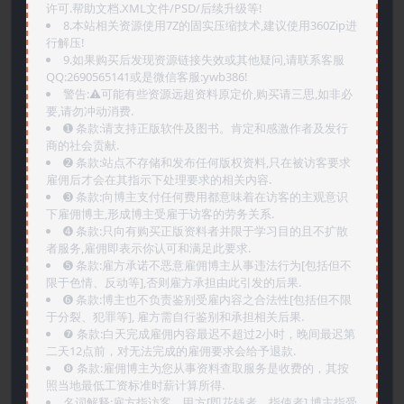
许可.帮助文档.XML文件/PSD/后续升级等!
8.本站相关资源使用7Z的固实压缩技术,建议使用360Zip进
行解压!
9.如果购买后发现资源链接失效或其他疑问,请联系客服
QQ:2690565141或是微信客服:ywb386!
警告:⚠️可能有些资源远超资料原定价,购买请三思,如非必
要,请勿冲动消费.
➊️ 条款:请支持正版软件及图书。肯定和感激作者及发行
商的社会贡献.
➋️ 条款:站点不存储和发布任何版权资料,只在被访客要求
雇佣后才会在其指示下处理要求的相关内容.
➌️ 条款:向博主支付任何费用都意味着在访客的主观意识
下雇佣博主,形成博主受雇于访客的劳务关系.
➍️ 条款:只向有购买正版资料者并限于学习目的且不扩散
者服务,雇佣即表示你认可和满足此要求.
➎ 条款:雇方承诺不恶意雇佣博主从事违法行为[包括但不
限于色情、反动等],否则雇方承担由此引发的后果.
➏️ 条款:博主也不负责鉴别受雇内容之合法性[包括但不限
于分裂、犯罪等], 雇方需自行鉴别和承担相关后果.
❼ 条款:白天完成雇佣内容最迟不超过2小时，晚间最迟第
二天12点前，对无法完成的雇佣要求会给予退款.
❽ 条款:雇佣博主为您从事资料查取服务是收费的，其按
照当地最低工资标准时薪计算所得.
名词解释:雇方指访客、甲方[即花钱者、指使者],博主指受