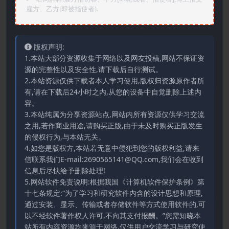
雇方、乙方[即被指使者].
版权声明:
1.本站大部分资源收集于网络以及网友投稿,网站不保证资
源的完整性以及安全性,请下载后自行测试。
2.本站资源仅供下载者本人学习使用,版权归资源原作者所
有,请在下载后24小时之内,从您的设备中自觉删除上述内
容。
3.本站纯属为分享资源站点,网站内所有资源仅供学习交流
之用,若作商业用途,请购买正版,由于未及时购买正版发生
的侵权行为,与本站无关。
4.如您是版权方,本站若无意中侵犯到您的版权利益,请来
信联系我们E-mail:2690565141@QQ.com,我们会在收到
信息后尽快给予删除处理!
5.网站软件免责说明:根据我国《计算机软件保护条例》第
十七条规定:“为了学习和研究软件内含的设计思想和原理,
通过安装、显示、传输或者存储软件等方式使用软件的,可
以不经软件著作权人许可,不向其支付报酬。”您需知晓本
站所有内容资源均来源于网络,仅供用户交流学习与研究使