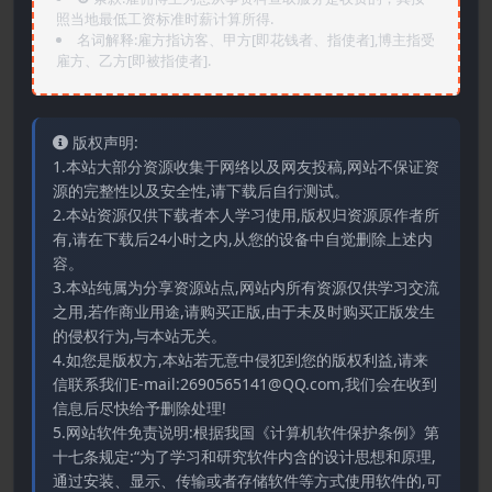
照当地最低工资标准时薪计算所得.
名词解释:雇方指访客、甲方[即花钱者、指使者],博主指受
雇方、乙方[即被指使者].
版权声明:
1.本站大部分资源收集于网络以及网友投稿,网站不保证资
源的完整性以及安全性,请下载后自行测试。
2.本站资源仅供下载者本人学习使用,版权归资源原作者所
有,请在下载后24小时之内,从您的设备中自觉删除上述内
容。
3.本站纯属为分享资源站点,网站内所有资源仅供学习交流
之用,若作商业用途,请购买正版,由于未及时购买正版发生
的侵权行为,与本站无关。
4.如您是版权方,本站若无意中侵犯到您的版权利益,请来
信联系我们E-mail:2690565141@QQ.com,我们会在收到
信息后尽快给予删除处理!
5.网站软件免责说明:根据我国《计算机软件保护条例》第
十七条规定:“为了学习和研究软件内含的设计思想和原理,
通过安装、显示、传输或者存储软件等方式使用软件的,可