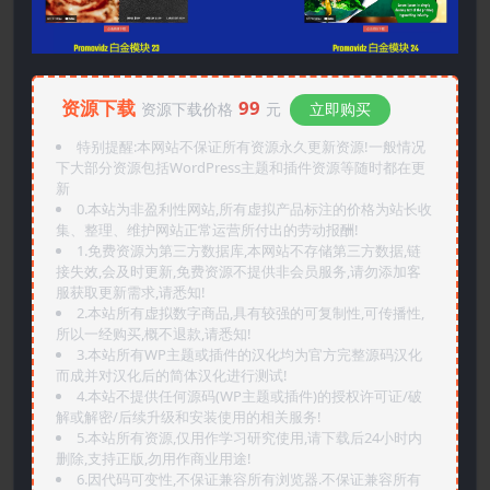
资源下载
99
资源下载价格
元
立即购买
特别提醒:本网站不保证所有资源永久更新资源!一般情况
下大部分资源包括WordPress主题和插件资源等随时都在更
新
0.本站为非盈利性网站,所有虚拟产品标注的价格为站长收
集、整理、维护网站正常运营所付出的劳动报酬!
1.免费资源为第三方数据库,本网站不存储第三方数据,链
接失效,会及时更新,免费资源不提供非会员服务,请勿添加客
服获取更新需求,请悉知!
2.本站所有虚拟数字商品,具有较强的可复制性,可传播性,
所以一经购买,概不退款,请悉知!
3.本站所有WP主题或插件的汉化均为官方完整源码汉化
而成并对汉化后的简体汉化进行测试!
4.本站不提供任何源码(WP主题或插件)的授权许可证/破
解或解密/后续升级和安装使用的相关服务!
5.本站所有资源,仅用作学习研究使用,请下载后24小时内
删除,支持正版,勿用作商业用途!
6.因代码可变性,不保证兼容所有浏览器.不保证兼容所有