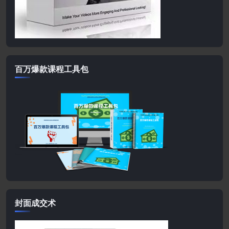
百万爆款课程工具包
封面成交术