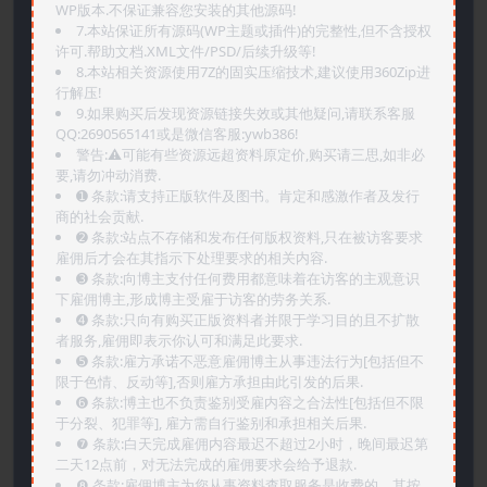
WP版本.不保证兼容您安装的其他源码!
7.本站保证所有源码(WP主题或插件)的完整性,但不含授权
许可.帮助文档.XML文件/PSD/后续升级等!
8.本站相关资源使用7Z的固实压缩技术,建议使用360Zip进
行解压!
9.如果购买后发现资源链接失效或其他疑问,请联系客服
QQ:2690565141或是微信客服:ywb386!
警告:⚠️可能有些资源远超资料原定价,购买请三思,如非必
要,请勿冲动消费.
➊️ 条款:请支持正版软件及图书。肯定和感激作者及发行
商的社会贡献.
➋️ 条款:站点不存储和发布任何版权资料,只在被访客要求
雇佣后才会在其指示下处理要求的相关内容.
➌️ 条款:向博主支付任何费用都意味着在访客的主观意识
下雇佣博主,形成博主受雇于访客的劳务关系.
➍️ 条款:只向有购买正版资料者并限于学习目的且不扩散
者服务,雇佣即表示你认可和满足此要求.
➎ 条款:雇方承诺不恶意雇佣博主从事违法行为[包括但不
限于色情、反动等],否则雇方承担由此引发的后果.
➏️ 条款:博主也不负责鉴别受雇内容之合法性[包括但不限
于分裂、犯罪等], 雇方需自行鉴别和承担相关后果.
❼ 条款:白天完成雇佣内容最迟不超过2小时，晚间最迟第
二天12点前，对无法完成的雇佣要求会给予退款.
❽ 条款:雇佣博主为您从事资料查取服务是收费的，其按