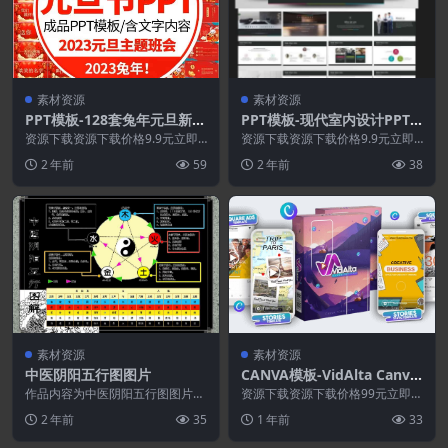
素材资源
素材资源
PPT模板-128套兔年元旦新春
PPT模板-现代室内设计PPT
班会PPT模板
模板
资源下载资源下载价格9.9元立即
资源下载资源下载价格9.9元立即
购买 或 &nb...
购买 或 &nb...
2 年前
59
2 年前
38
素材资源
素材资源
中医阴阳五行图图片
CANVA模板-VidAlta Canva
白金版
作品内容为中医阴阳五行图图片，
资源下载资源下载价格99元立即购
格式为 png， 大小1 MB， 图片尺
买特别提醒:本网站不保证所有资
2 年前
35
1 年前
33
寸为11...
源永久更新资源!一...