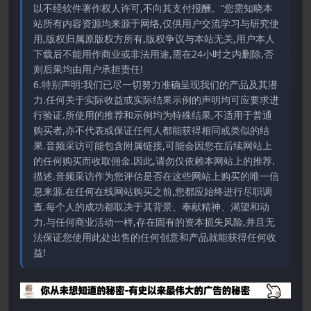
以不经软件著作权人许可,不向其支付报酬。”您需知晓本
站所有内容资源均来源于网络,仅供用户交流学习与研究使
用,版权归属原版权方所有,版权争议与本站无关,用户本人
下载后不能用作商业或非法用途,需在24小时之内删除,否
则后果均由用户承担责任!
6.特别声明:我们已尽一切努力准确呈现我们的产品及其潜
力.任何关于实际收益或实际结果示例的声明均可应要求进
行验证.所使用的推荐和示例均为特殊结果,不适用于普通
购买者,亦不代表或保证任何人都能获得相同或类似的结
果.音频采访可能包含附属链接,可能会因您在后续网站上
的任何购买而收取佣金.因此,请勿仅依赖本网站上的推荐.
描述.音频采访作为您评估是否在这些网站上购买的唯一信
息来源.在任何在线网站购买之前,您都应始终进行尽职调
查.每个人的成功都取决于其背景、奉献精神、渴望和动
力.与任何商业活动一样,存在固有的资本损失风险,并且无
法保证您使用此处出售的任何创意和产品就能获得任何收
益!