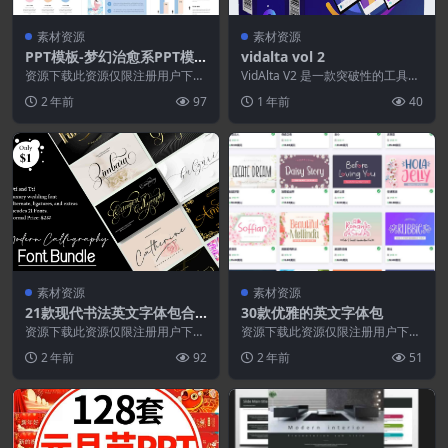
素材资源
素材资源
PPT模板-梦幻治愈系PPT模
vidalta vol 2
板
资源下载此资源仅限注册用户下
VidAlta V2 是一款突破性的工具，
载，请先登录特别提醒:本网站不
它使用 PowerPoint 模板 创...
2 年前
97
1 年前
40
保证所有资源永久更新资...
素材资源
素材资源
21款现代书法英文字体包合
30款优雅的英文字体包
集
资源下载此资源仅限注册用户下
资源下载此资源仅限注册用户下
载，请先登录特别提醒:本网站不
载，请先登录特别提醒:本网站不
2 年前
92
2 年前
51
保证所有资源永久更新资...
保证所有资源永久更新资...