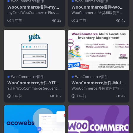
WooCommerce插件
WooCommerce插件
WooCommerce插件-myCr
WooCommerce插件-WooC
ed WooCommerce Plus 2.
ommerce Delivery & Pick
myCred WooCommerce Plus 是
WooCommerce 送货和取货日期
1.2
一个 WooCommerce ...
up Date Time 1.4.50
时间插件提供了在订单结账页面选
1 年前
23
2 年前
45
择送货/取货...
WooCommerce插件
WooCommerce插件
WooCommerce插件-YITH
WooCommerce插件-Multi
WooCommerce Sequentia
Loca 4.2.2–WooCommerce
YITH WooCommerce Sequential
WooCommerce 多位置库存管理
l Order Number Premium
Order Number...
多地点库存管理
插件提供了为您的 WooCommerc
2 年前
102
1 年前
49
e ...
1.33.0