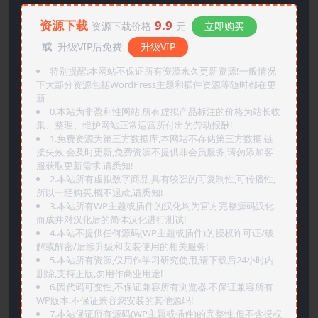
资源下载
9.9
资源下载价格
元
立即购买
或
升级VIP后免费
升级VIP
特别提醒:本网站不保证所有资源永久更新资源!一般情况
下大部分资源包括WordPress主题和插件资源等随时都在更
新
0.本站为非盈利性网站,所有虚拟产品标注的价格为站长收
集、整理、维护网站正常运营所付出的劳动报酬!
1.免费资源为第三方数据库,本网站不存储第三方数据,链
接失效,会及时更新,免费资源不提供非会员服务,请勿添加客
服获取更新需求,请悉知!
2.本站所有虚拟数字商品,具有较强的可复制性,可传播性,
所以一经购买,概不退款,请悉知!
3.本站所有WP主题或插件的汉化均为官方完整源码汉化
而成并对汉化后的简体汉化进行测试!
4.本站不提供任何源码(WP主题或插件)的授权许可证/破
解或解密/后续升级和安装使用的相关服务!
5.本站所有资源,仅用作学习研究使用,请下载后24小时内
删除,支持正版,勿用作商业用途!
6.因代码可变性,不保证兼容所有浏览器.不保证兼容所有
WP版本.不保证兼容您安装的其他源码!
7.本站保证所有源码(WP主题或插件)的完整性,但不含授权