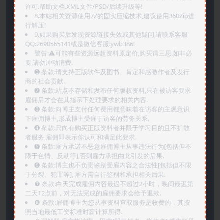
许可.帮助文档.XML文件/PSD/后续升级等!
8.本站相关资源使用7Z的固实压缩技术,建议使用360Zip进
行解压!
9.如果购买后发现资源链接失效或其他疑问,请联系客服
QQ:2690565141或是微信客服:ywb386!
警告:⚠️可能有些资源远超资料原定价,购买请三思,如非必
要,请勿冲动消费.
➊️ 条款:请支持正版软件及图书。肯定和感激作者及发行
商的社会贡献.
➋️ 条款:站点不存储和发布任何版权资料,只在被访客要求
雇佣后才会在其指示下处理要求的相关内容.
➌️ 条款:向博主支付任何费用都意味着在访客的主观意识
下雇佣博主,形成博主受雇于访客的劳务关系.
➍️ 条款:只向有购买正版资料者并限于学习目的且不扩散
者服务,雇佣即表示你认可和满足此要求.
➎ 条款:雇方承诺不恶意雇佣博主从事违法行为[包括但不
限于色情、反动等],否则雇方承担由此引发的后果.
➏️ 条款:博主也不负责鉴别受雇内容之合法性[包括但不限
于分裂、犯罪等], 雇方需自行鉴别和承担相关后果.
❼ 条款:白天完成雇佣内容最迟不超过2小时，晚间最迟第
二天12点前，对无法完成的雇佣要求会给予退款.
❽ 条款:雇佣博主为您从事资料查取服务是收费的，其按
照当地最低工资标准时薪计算所得.