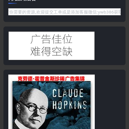
要的资源,欢迎提交工单或是添加客服微信:ywb386获取帮助！