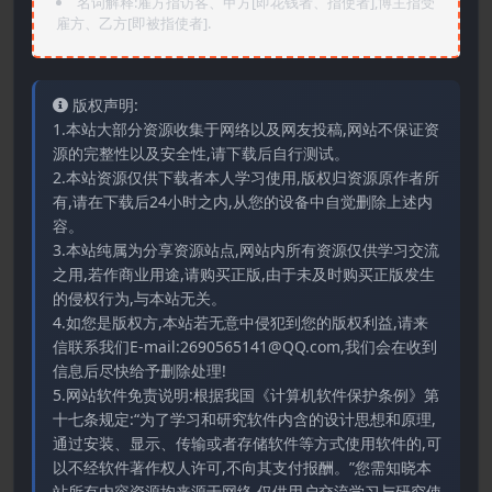
名词解释:雇方指访客、甲方[即花钱者、指使者],博主指受
雇方、乙方[即被指使者].
版权声明:
1.本站大部分资源收集于网络以及网友投稿,网站不保证资
源的完整性以及安全性,请下载后自行测试。
2.本站资源仅供下载者本人学习使用,版权归资源原作者所
有,请在下载后24小时之内,从您的设备中自觉删除上述内
容。
3.本站纯属为分享资源站点,网站内所有资源仅供学习交流
之用,若作商业用途,请购买正版,由于未及时购买正版发生
的侵权行为,与本站无关。
4.如您是版权方,本站若无意中侵犯到您的版权利益,请来
信联系我们E-mail:2690565141@QQ.com,我们会在收到
信息后尽快给予删除处理!
5.网站软件免责说明:根据我国《计算机软件保护条例》第
十七条规定:“为了学习和研究软件内含的设计思想和原理,
通过安装、显示、传输或者存储软件等方式使用软件的,可
以不经软件著作权人许可,不向其支付报酬。”您需知晓本
站所有内容资源均来源于网络,仅供用户交流学习与研究使