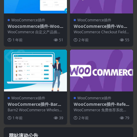
WooCommerce插件
WooCommerce插件
Woocommerce插件-Wooc
WooCommerce插件-WooC
ommerce Custom Produc
ommerce Checkout Field
WooCommerce 自定义产品插件
WooCommerce Checkout Field E
t Addons 5.3.0
是一个性能优化、轻量级且富有成
Editor 1.7.20
ditor为您提供一个接...
1 年前
51
2 年前
55
效的插件，它...
WooCommerce插件
WooCommerce插件
WooCommerce插件-Barn2
WooCommerce插件-Referr
WooCommerce Wholesale
al System for WooComme
Barn2 WooCommerce Wholesal
WooCommerce 免费推荐系统提
Pro 2.3.2
e Pro 将批发添加到您的...
rce 1.3.12.4
供了一整套推荐营销功能，可让您
1 年前
39
2 年前
79
的客户与他们...
网站滚动公告