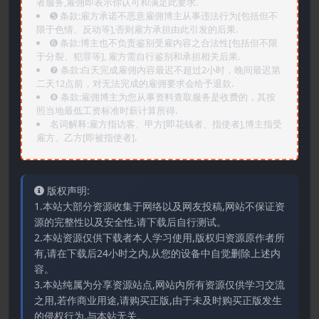
者服务,雇佣即表示你认可和满足此要求.
➎ 条款:雇方承诺不恶意雇佣博主从事违法行为[包括但不
限于色情、反动等],否则雇方承担由此引发的后果.
➏️ 条款:博主也不负责鉴别受雇内容之合法性[包括但不限
于分裂、犯罪等], 雇方需自行鉴别和承担相关后果.
❼ 条款:白天完成雇佣内容最迟不超过2小时，晚间最迟第
二天12点前，对无法完成的雇佣要求会给予退款.
❽ 条款:雇佣博主为您从事资料查取服务是收费的，其按
照当地最低工资标准时薪计算所得.
名词解释:雇方指访客、甲方[即花钱者、指使者],博主指受
雇方、乙方[即被指使者].
版权声明:
1.本站大部分资源收集于网络以及网友投稿,网站不保证资
源的完整性以及安全性,请下载后自行测试。
2.本站资源仅供下载者本人学习使用,版权归资源原作者所
有,请在下载后24小时之内,从您的设备中自觉删除上述内
容。
3.本站纯属为分享资源站点,网站内所有资源仅供学习交流
之用,若作商业用途,请购买正版,由于未及时购买正版发生
的侵权行为,与本站无关。