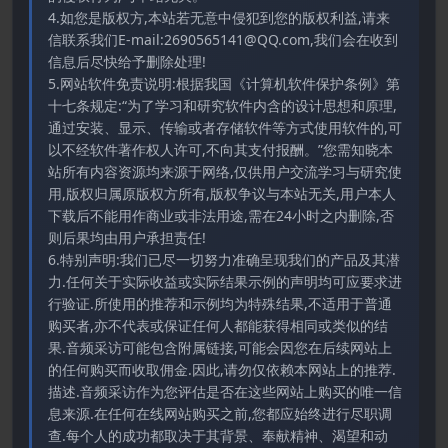
4.如您是版权方,本站若无意中侵犯到您的版权利益,请来
信联系我们E-mail:2690565141@QQ.com,我们会在收到
信息后尽快给予删除处理!
5.网站软件免责说明:根据我国《计算机软件保护条例》第
十七条规定:“为了学习和研究软件内含的设计思想和原理,
通过安装、显示、传输或者存储软件等方式使用软件的,可
以不经软件著作权人许可,不向其支付报酬。”您需知晓本
站所有内容资源均来源于网络,仅供用户交流学习与研究使
用,版权归属原版权方所有,版权争议与本站无关,用户本人
下载后不能用作商业或非法用途,需在24小时之内删除,否
则后果均由用户承担责任!
6.特别声明:我们已尽一切努力准确呈现我们的产品及其潜
力.任何关于实际收益或实际结果示例的声明均可应要求进
行验证.所使用的推荐和示例均为特殊结果,不适用于普通
购买者,亦不代表或保证任何人都能获得相同或类似的结
果.音频采访可能包含附属链接,可能会因您在后续网站上
的任何购买而收取佣金.因此,请勿仅依赖本网站上的推荐.
描述.音频采访作为您评估是否在这些网站上购买的唯一信
息来源.在任何在线网站购买之前,您都应始终进行尽职调
查.每个人的成功都取决于其背景、奉献精神、渴望和动