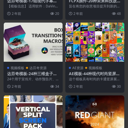
达芬奇模板-17组现代字幕条
FCPX插件-20种未来科技故障
标题排版动画 Gold Simple
干扰闪烁图文文字标题动画
【模板信息】 适用软件：DaVinci
旨在将您的创意项目提升到新的视
Lower Thirds
16.2或更高版本（支持Studio和
野。通过这套精心制作的20款极简
2 年前
20
2 年前
48
免...
主义游戏，让您的观...
视频模板
达芬奇资源
AE资源
视频模板
达芬奇模板-24种三维盒子翻
AE模板-44种现代时尚竖屏卡
转过渡转场动画 Box Transit
通图形宣传包装动画
24个用于宣传片、动作预告片、体
这个模板具有时尚的卡通竖屏展
ions
育视频、介绍等的转场。易于使
示。它包含44个不同的预设动画。
2 年前
34
2 年前
30
用，只需拖放即可调整...
您可以编辑文本占位符...