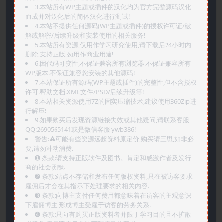
3.本站所有WP主题或插件的汉化均为官方完整源码汉化
而成并对汉化后的简体汉化进行测试!
4.本站不提供任何源码(WP主题或插件)的授权许可证/破
解或解密/后续升级和安装使用的相关服务!
5.本站所有资源,仅用作学习研究使用,请下载后24小时内
删除,支持正版,勿用作商业用途!
6.因代码可变性,不保证兼容所有浏览器.不保证兼容所有
WP版本.不保证兼容您安装的其他源码!
7.本站保证所有源码(WP主题或插件)的完整性,但不含授权
许可.帮助文档.XML文件/PSD/后续升级等!
8.本站相关资源使用7Z的固实压缩技术,建议使用360Zip进
行解压!
9.如果购买后发现资源链接失效或其他疑问,请联系客服
QQ:2690565141或是微信客服:ywb386!
警告:⚠️可能有些资源远超资料原定价,购买请三思,如非必
要,请勿冲动消费.
➊️ 条款:请支持正版软件及图书。肯定和感激作者及发行
商的社会贡献.
➋️ 条款:站点不存储和发布任何版权资料,只在被访客要求
雇佣后才会在其指示下处理要求的相关内容.
➌️ 条款:向博主支付任何费用都意味着在访客的主观意识
下雇佣博主,形成博主受雇于访客的劳务关系.
➍️ 条款:只向有购买正版资料者并限于学习目的且不扩散