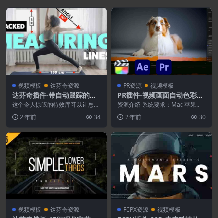
视频模板
达芬奇资源
PR资源
视频模板
达芬奇插件-带自动跟踪的线
PR插件-视频画面自动色彩色
条标注距离测量动画工具预设
温白平衡调色工具 Auto Bal
这个令人惊叹的特效库可以让您轻
资源介绍 系统要求：Mac 苹果系
松测量和显示视频或照片中任意两
ancer
统（Win 系统不支持） 芯片兼
2 年前
34
2 年前
30
个对象之间的距离。只...
容：支持Int...
视频模板
达芬奇资源
FCPX资源
视频模板