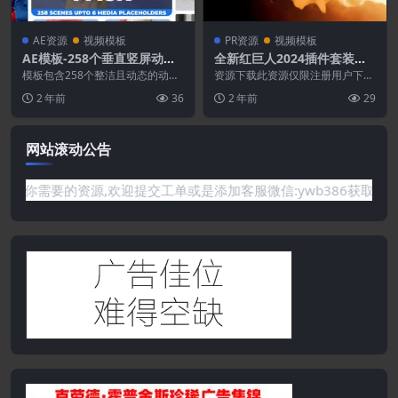
AE资源
视频模板
PR资源
视频模板
AE模板-258个垂直竖屏动态
全新红巨人2024插件套装合
画面拼贴视频分屏预设
集
模板包含258个整洁且动态的动画
资源下载此资源仅限注册用户下
垂直竖屏分屏场景，其中的移动分
载，请先登录特别提醒:本网站不
2 年前
36
2 年前
29
屏可显示并增强您的...
保证所有资源永久更新资...
网站滚动公告
需要的资源,欢迎提交工单或是添加客服微信:ywb386获取帮助！