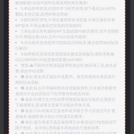
解或解密/后续升级和安装使用的相关服务!
5.本站所有资源,仅用作学习研究使用,请下载后24小时内
删除,支持正版,勿用作商业用途!
6.因代码可变性,不保证兼容所有浏览器.不保证兼容所有
WP版本.不保证兼容您安装的其他源码!
7.本站保证所有源码(WP主题或插件)的完整性,但不含授权
许可.帮助文档.XML文件/PSD/后续升级等!
8.本站相关资源使用7Z的固实压缩技术,建议使用360Zip进
行解压!
9.如果购买后发现资源链接失效或其他疑问,请联系客服
QQ:2690565141或是微信客服:ywb386!
警告:⚠️可能有些资源远超资料原定价,购买请三思,如非必
要,请勿冲动消费.
➊️ 条款:请支持正版软件及图书。肯定和感激作者及发行
商的社会贡献.
➋️ 条款:站点不存储和发布任何版权资料,只在被访客要求
雇佣后才会在其指示下处理要求的相关内容.
➌️ 条款:向博主支付任何费用都意味着在访客的主观意识
下雇佣博主,形成博主受雇于访客的劳务关系.
➍️ 条款:只向有购买正版资料者并限于学习目的且不扩散
者服务,雇佣即表示你认可和满足此要求.
➎ 条款:雇方承诺不恶意雇佣博主从事违法行为[包括但不
限于色情、反动等],否则雇方承担由此引发的后果.
➏️ 条款:博主也不负责鉴别受雇内容之合法性[包括但不限