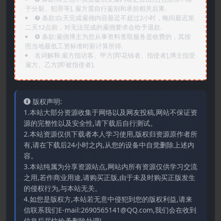
于分裂、犯罪等], 雇方需自行鉴别和承担相关后果.
❼ 条款:白天完成雇佣内容最迟不超过2小时，晚间最迟第
二天12点前，对无法完成的雇佣要求会给予退款.
❽ 条款:雇佣博主为您从事资料查取服务是收费的，其按
照当地最低工资标准时薪计算所得.
名词解释:雇方指访客、甲方[即花钱者、指使者],博主指受
雇方、乙方[即被指使者].
版权声明:
1.本站大部分资源收集于网络以及网友投稿,网站不保证资
源的完整性以及安全性,请下载后自行测试。
2.本站资源仅供下载者本人学习使用,版权归资源原作者所
有,请在下载后24小时之内,从您的设备中自觉删除上述内
容。
3.本站纯属为分享资源站点,网站内所有资源仅供学习交流
之用,若作商业用途,请购买正版,由于未及时购买正版发生
的侵权行为,与本站无关。
4.如您是版权方,本站若无意中侵犯到您的版权利益,请来
信联系我们E-mail:2690565141@QQ.com,我们会在收到
信息后尽快给予删除处理!