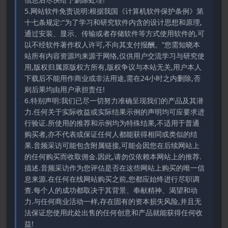
5.网站软件免责说明:根据我国《计算机软件保护条例》第
十七条规定:“为了学习和研究软件内含的设计思想和原理,
通过安装、显示、传输或者存储软件等方式使用软件的,可
以不经软件著作权人许可,不向其支付报酬。”您需知晓本
站所有内容资源均来源于网络,仅供用户交流学习与研究使
用,版权归属原版权方所有,版权争议与本站无关,用户本人
下载后不能用作商业或非法用途,需在24小时之内删除,否
则后果均由用户承担责任!
6.特别声明:我们已尽一切努力准确呈现我们的产品及其潜
力.任何关于实际收益或实际结果示例的声明均可应要求进
行验证.所使用的推荐和示例均为特殊结果,不适用于普通
购买者,亦不代表或保证任何人都能获得相同或类似的结
果.音频采访可能包含附属链接,可能会因您在后续网站上
的任何购买而收取佣金.因此,请勿仅依赖本网站上的推荐.
描述.音频采访作为您评估是否在这些网站上购买的唯一信
息来源.在任何在线网站购买之前,您都应始终进行尽职调
查.每个人的成功都取决于其背景、奉献精神、渴望和动
力.与任何商业活动一样,存在固有的资本损失风险,并且无
法保证您使用此处出售的任何创意和产品就能获得任何收
益!