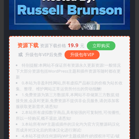
资源下载
19.9
资源下载价格
元
立即购买
或
升级包年VIP后免费
升级包年VIP
特别提醒:本网站不保证所有资源永久更新资源!一般情况
下大部分资源包括WordPress主题和插件资源等随时都在更
新
0.本站为非盈利性网站,所有虚拟产品标注的价格为站长收
集、整理、维护网站正常运营所付出的劳动报酬!
1.免费资源为第三方数据库,本网站不存储第三方数据,链
接失效,会及时更新,免费资源不提供非会员服务,请勿添加客
服获取更新需求,请悉知!
2.本站所有虚拟数字商品,具有较强的可复制性,可传播性,
所以一经购买,概不退款,请悉知!
3.本站所有WP主题或插件的汉化均为官方完整源码汉化
而成并对汉化后的简体汉化进行测试!
4.本站不提供任何源码(WP主题或插件)的授权许可证/破