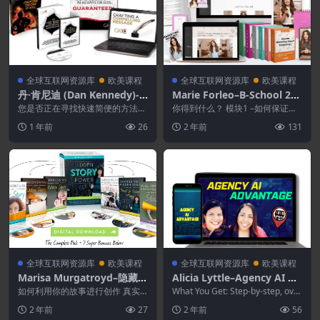
全球互联网资源库
欧美课程
全球互联网资源库
欧美课程
丹·肯尼迪 (Dan Kennedy)-R
Marie Forleo–B-School 202
oad Map To Success
3 (Summer)
您是否正在寻找快速简便的方法来
你得到什么？ 模块1 –如何保证利
吸引更多客户、顾客或患者并创造
润最大化！ 在本模块中： 清楚地
1 年前
26
2 年前
131
更多收入？ 发现 非...
了...
全球互联网资源库
欧美课程
全球互联网资源库
欧美课程
Marisa Murgatroyd–隐藏的
Alicia Lyttle–Agency AI Ad
故事力量
vantage
如何利用你的故事进行创作 真实
What You Get: Step-by-step, over
性、权威和收入 每个人 都有会引
-the-sho...
2 年前
27
2 年前
56
起他人共鸣的故事。...