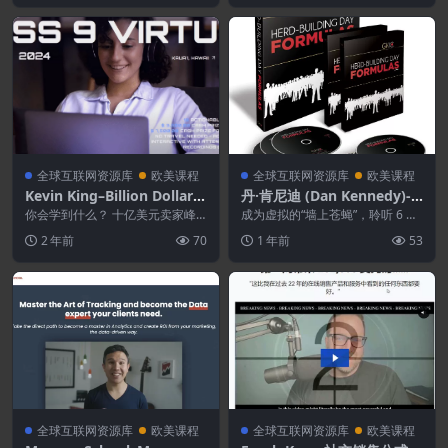
全球互联网资源库
欧美课程
全球互联网资源库
欧美课程
Kevin King–Billion Dollar S
丹·肯尼迪 (Dan Kennedy)-H
ellers Summit 9
erd Building Day Formula
你会学到什么？ 十亿美元卖家峰
成为虚拟的“墙上苍蝇”，聆听 6 位
会于 2019 年开始，现已成为行业
列表构建大师分享他们的秘密，并
2 年前
70
1 年前
53
顶级活动。 这...
揭示具体可行的...
全球互联网资源库
欧美课程
全球互联网资源库
欧美课程