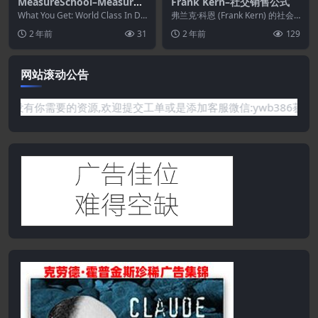
MeasureSchool–Measure
Frank Kern–社交销售公式
Masters
What You Get: World Class In De
弗兰克·科恩 (Frank Kern) 的社会
pth Train...
销售公式 下载 当我第一次看到这
2 年前
31
2 年前
129
个...
网站滚动公告
要的资源,欢迎提交工单或是添加客服微信:ywb386获取帮助！