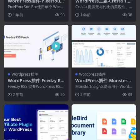
WordPress插件-PixelYourS
WordPress主题-Cresta 1.1.
ite Super Pack 5.4.1(PixelY
0–IT解决方案和技术WordPr
PixelYourSite Pro使用单个 WordP
Cresta 提供无与伦比的美观性、
ourSite Pro拓展)
ress 插件 Googl...
ess主题
功能性和用户体验的融合，专为 IT
1 年前
99
1 年前
38
公司、技...
Wordpress插件
Wordpress插件
WordPress插件-Feedzy RS
WordPress插件-MonsterIn
S Feeds Pro 3.0.0-WordPre
sights–PPC Tracking Addo
Feedzy RSS 提要WordPress RSS
MonsterInsights是适用于 WordP
ss RSS 提要插件
提要插件在 WordPre...
n 1.1.1(MonsterInsights拓
ress 的最佳 Google...
2 年前
50
2 年前
33
展)