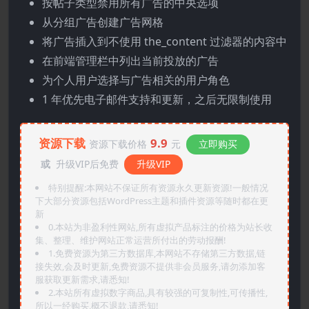
按帖子类型禁用所有广告的中央选项
从分组广告创建广告网格
将广告插入到不使用 the_content 过滤器的内容中
在前端管理栏中列出当前投放的广告
为个人用户选择与广告相关的用户角色
1 年优先电子邮件支持和更新，之后无限制使用
资源下载
9.9
资源下载价格
元
立即购买
或
升级VIP后免费
升级VIP
特别提醒:本网站不保证所有资源永久更新资源!一般情况
下大部分资源包括WordPress主题和插件资源等随时都在更
新
0.本站为非盈利性网站,所有虚拟产品标注的价格为站长收
集、整理、维护网站正常运营所付出的劳动报酬!
1.免费资源为第三方数据库,本网站不存储第三方数据,链
接失效,会及时更新,免费资源不提供非会员服务,请勿添加客
服获取更新需求,请悉知!
2.本站所有虚拟数字商品,具有较强的可复制性,可传播性,
所以一经购买,概不退款,请悉知!