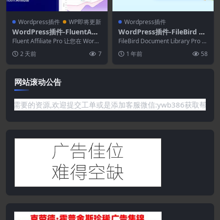
Wordpress插件
WP即将更新
Wordpress插件
WordPress插件-FluentAffil
WordPress插件-FileBird D
iate Pro 1.6.0–WordPress
ocument Library Pro 3.0.
Fluent Affiliate Pro 让您在 WordP
FileBird Document Library Pro 是
联盟营销管理插件
ress 上启动自己...
6.1
一款轻量级插件，可...
2 天前
7
1 年前
58
网站滚动公告
需要的资源,欢迎提交工单或是添加客服微信:ywb386获取帮助！