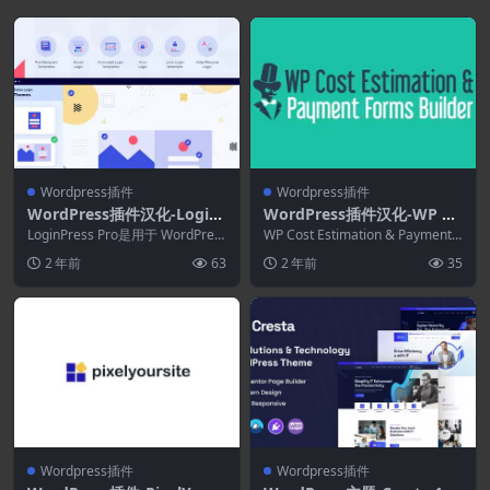
Wordpress插件
Wordpress插件
WordPress插件汉化-Login
WordPress插件汉化-WP Co
Press Pro 3.2.0–WordPres
st Estimation & Payment
LoginPress Pro是用于 WordPres
WP Cost Estimation & Payment F
s登录插件
s 管理员登录的最佳 Wor...
Forms Builder 10.1.90
orms B...
2 年前
63
2 年前
35
Wordpress插件
Wordpress插件