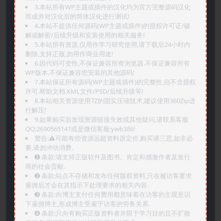
3.本站所有WP主题或插件的汉化均为官方完整源码汉化
而成并对汉化后的简体汉化进行测试!
4.本站不提供任何源码(WP主题或插件)的授权许可证/破
解或解密/后续升级和安装使用的相关服务!
5.本站所有资源,仅用作学习研究使用,请下载后24小时内
删除,支持正版,勿用作商业用途!
6.因代码可变性,不保证兼容所有浏览器.不保证兼容所有
WP版本.不保证兼容您安装的其他源码!
7.本站保证所有源码(WP主题或插件)的完整性,但不含授权
许可.帮助文档.XML文件/PSD/后续升级等!
8.本站相关资源使用7Z的固实压缩技术,建议使用360Zip进
行解压!
9.如果购买后发现资源链接失效或其他疑问,请联系客服
QQ:2690565141或是微信客服:ywb386!
警告:⚠️可能有些资源远超资料原定价,购买请三思,如非必
要,请勿冲动消费.
➊️ 条款:请支持正版软件及图书。肯定和感激作者及发行
商的社会贡献.
➋️ 条款:站点不存储和发布任何版权资料,只在被访客要求
雇佣后才会在其指示下处理要求的相关内容.
➌️ 条款:向博主支付任何费用都意味着在访客的主观意识
下雇佣博主,形成博主受雇于访客的劳务关系.
➍️ 条款:只向有购买正版资料者并限于学习目的且不扩散