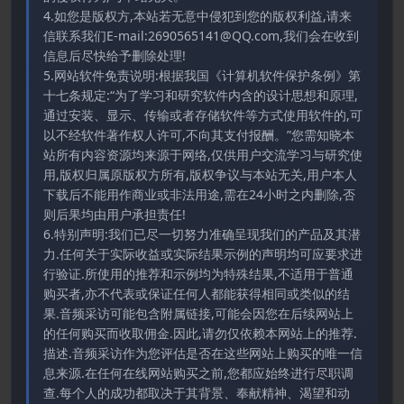
4.如您是版权方,本站若无意中侵犯到您的版权利益,请来
信联系我们E-mail:2690565141@QQ.com,我们会在收到
信息后尽快给予删除处理!
5.网站软件免责说明:根据我国《计算机软件保护条例》第
十七条规定:“为了学习和研究软件内含的设计思想和原理,
通过安装、显示、传输或者存储软件等方式使用软件的,可
以不经软件著作权人许可,不向其支付报酬。”您需知晓本
站所有内容资源均来源于网络,仅供用户交流学习与研究使
用,版权归属原版权方所有,版权争议与本站无关,用户本人
下载后不能用作商业或非法用途,需在24小时之内删除,否
则后果均由用户承担责任!
6.特别声明:我们已尽一切努力准确呈现我们的产品及其潜
力.任何关于实际收益或实际结果示例的声明均可应要求进
行验证.所使用的推荐和示例均为特殊结果,不适用于普通
购买者,亦不代表或保证任何人都能获得相同或类似的结
果.音频采访可能包含附属链接,可能会因您在后续网站上
的任何购买而收取佣金.因此,请勿仅依赖本网站上的推荐.
描述.音频采访作为您评估是否在这些网站上购买的唯一信
息来源.在任何在线网站购买之前,您都应始终进行尽职调
查.每个人的成功都取决于其背景、奉献精神、渴望和动