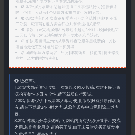
者服务,雇佣即表示你认可和满足此要求.
➎ 条款:雇方承诺不恶意雇佣博主从事违法行为[包括但不
限于色情、反动等],否则雇方承担由此引发的后果.
➏️ 条款:博主也不负责鉴别受雇内容之合法性[包括但不限
于分裂、犯罪等], 雇方需自行鉴别和承担相关后果.
❼ 条款:白天完成雇佣内容最迟不超过2小时，晚间最迟第
二天12点前，对无法完成的雇佣要求会给予退款.
❽ 条款:雇佣博主为您从事资料查取服务是收费的，其按
照当地最低工资标准时薪计算所得.
名词解释:雇方指访客、甲方[即花钱者、指使者],博主指受
雇方、乙方[即被指使者].
版权声明:
1.本站大部分资源收集于网络以及网友投稿,网站不保证资
源的完整性以及安全性,请下载后自行测试。
2.本站资源仅供下载者本人学习使用,版权归资源原作者所
有,请在下载后24小时之内,从您的设备中自觉删除上述内
容。
3.本站纯属为分享资源站点,网站内所有资源仅供学习交流
之用,若作商业用途,请购买正版,由于未及时购买正版发生
的侵权行为,与本站无关。