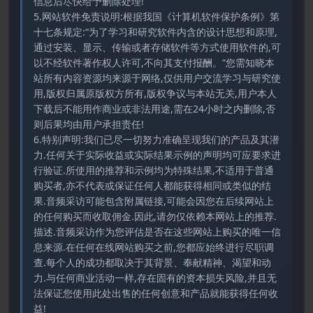
信息后尽快给予删除处理!
5.网站软件免责说明:根据我国《计算机软件保护条例》第
十七条规定:“为了学习和研究软件内含的设计思想和原理,
通过安装、显示、传输或者存储软件等方式使用软件的,可
以不经软件著作权人许可,不向其支付报酬。”您需知晓本
站所有内容资源均来源于网络,仅供用户交流学习与研究使
用,版权归属原版权方所有,版权争议与本站无关,用户本人
下载后不能用作商业或非法用途,需在24小时之内删除,否
则后果均由用户承担责任!
6.特别声明:我们已尽一切努力准确呈现我们的产品及其潜
力.任何关于实际收益或实际结果示例的声明均可应要求进
行验证.所使用的推荐和示例均为特殊结果,不适用于普通
购买者,亦不代表或保证任何人都能获得相同或类似的结
果.音频采访可能包含附属链接,可能会因您在后续网站上
的任何购买而收取佣金.因此,请勿仅依赖本网站上的推荐.
描述.音频采访作为您评估是否在这些网站上购买的唯一信
息来源.在任何在线网站购买之前,您都应始终进行尽职调
查.每个人的成功都取决于其背景、奉献精神、渴望和动
力.与任何商业活动一样,存在固有的资本损失风险,并且无
法保证您使用此处出售的任何创意和产品就能获得任何收
益!