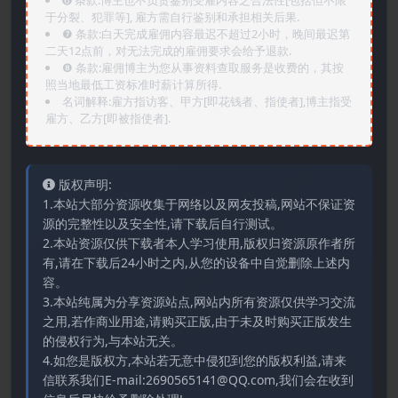
➏️ 条款:博主也不负责鉴别受雇内容之合法性[包括但不限
于分裂、犯罪等], 雇方需自行鉴别和承担相关后果.
❼ 条款:白天完成雇佣内容最迟不超过2小时，晚间最迟第
二天12点前，对无法完成的雇佣要求会给予退款.
❽ 条款:雇佣博主为您从事资料查取服务是收费的，其按
照当地最低工资标准时薪计算所得.
名词解释:雇方指访客、甲方[即花钱者、指使者],博主指受
雇方、乙方[即被指使者].
版权声明:
1.本站大部分资源收集于网络以及网友投稿,网站不保证资
源的完整性以及安全性,请下载后自行测试。
2.本站资源仅供下载者本人学习使用,版权归资源原作者所
有,请在下载后24小时之内,从您的设备中自觉删除上述内
容。
3.本站纯属为分享资源站点,网站内所有资源仅供学习交流
之用,若作商业用途,请购买正版,由于未及时购买正版发生
的侵权行为,与本站无关。
4.如您是版权方,本站若无意中侵犯到您的版权利益,请来
信联系我们E-mail:2690565141@QQ.com,我们会在收到