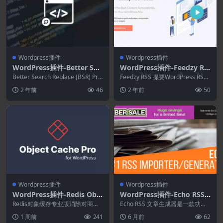
Wordpress插件
Wordpress插件
WordPress插件-Better Sea
WordPress插件-Feedzy RS
rch Replace Pro 1.4.10
S Feeds Pro 3.0.0-WordPre
Better Search Replace (BSR) Pro
Feedzy RSS 提要WordPress RSS
是一款节省时间的...
ss RSS 提要插件
提要插件在 WordPre...
2 年前
46
2 年前
50
Wordpress插件
Wordpress插件
WordPress插件-Redis Obje
WordPress插件-Echo RSS F
ct Cache Pro 1.25.6
eed Post Generator Plugin
Redis对象缓存专业版消除对商业
Echo RSS 文章生成器是一款功能
级 Redis 对象缓存后端，它真正可
for WordPress 5.5.1
强大的 WordPress 自动博客工
1 周前
241
6 月前
62
靠、高度...
具，...