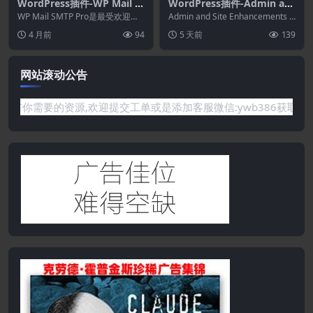
WordPress插件-WP Mail S
WordPress插件-Admin an
MTP Pro 4.8.0-适用于Word
d Site Enhancements Pro
WP Mail SMTP Pro是最受欢迎的
Admin and Site Enhancements P
Press的SMTP和PHP邮件程
WordPress SMTP和 PH...
8.9.2
ro是一个模块化、轻量...
4 月前
94
5 天前
139
序插件
网站滚动公告
要的资源,欢迎提交工单或是添加客服微信:ywb386获取帮助！