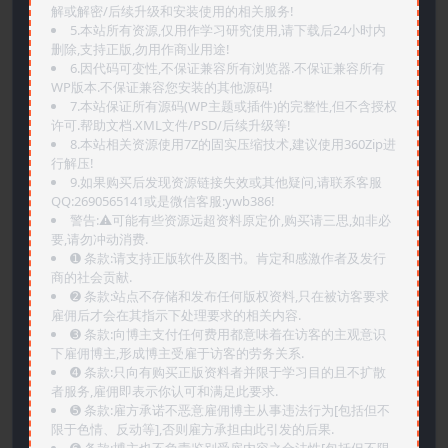
解或解密/后续升级和安装使用的相关服务!
5.本站所有资源,仅用作学习研究使用,请下载后24小时内
删除,支持正版,勿用作商业用途!
6.因代码可变性,不保证兼容所有浏览器.不保证兼容所有
WP版本.不保证兼容您安装的其他源码!
7.本站保证所有源码(WP主题或插件)的完整性,但不含授权
许可.帮助文档.XML文件/PSD/后续升级等!
8.本站相关资源使用7Z的固实压缩技术,建议使用360Zip进
行解压!
9.如果购买后发现资源链接失效或其他疑问,请联系客服
QQ:2690565141或是微信客服:ywb386!
警告:⚠️可能有些资源远超资料原定价,购买请三思,如非必
要,请勿冲动消费.
➊️ 条款:请支持正版软件及图书。肯定和感激作者及发行
商的社会贡献.
➋️ 条款:站点不存储和发布任何版权资料,只在被访客要求
雇佣后才会在其指示下处理要求的相关内容.
➌️ 条款:向博主支付任何费用都意味着在访客的主观意识
下雇佣博主,形成博主受雇于访客的劳务关系.
➍️ 条款:只向有购买正版资料者并限于学习目的且不扩散
者服务,雇佣即表示你认可和满足此要求.
➎ 条款:雇方承诺不恶意雇佣博主从事违法行为[包括但不
限于色情、反动等],否则雇方承担由此引发的后果.