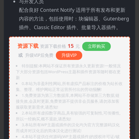
与开发人员
配合良好 Content Notify 适用于所有发布和更新
内容的方法，包括使用时：块编辑器、Gutenberg
插件、Classic Editor 插件、批量导入器插件。
资源下载
15
资源下载价格
元
立即购买
或
升级VIP后免费
升级VIP
特别提醒:本网站不保证所有资源永久更新资源!一般情况
下大部分资源包括WordPress主题和插件资源等随时都在更
新
0.本站为非盈利性网站,所有虚拟产品标注的价格为站长收
集、整理、维护网站正常运营所付出的劳动报酬!
1.免费资源为第三方数据库,本网站不存储第三方数据,链
接失效,会及时更新,免费资源不提供非会员服务,请勿添加客
服获取更新需求,请悉知!
2.本站所有虚拟数字商品,具有较强的可复制性,可传播性,
所以一经购买,概不退款,请悉知!
3.本站所有WP主题或插件的汉化均为官方完整源码汉化
而成并对汉化后的简体汉化进行测试!
4.本站不提供任何源码(WP主题或插件)的授权许可证/破