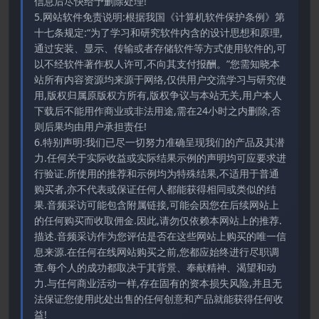
信息后尽快给予删除处理!
5.网站软件免责说明:根据我国《计算机软件保护条例》第
十七条规定:“为了学习和研究软件内含的设计思想和原理,
通过安装、显示、传输或者存储软件等方式使用软件的,可
以不经软件著作权人许可,不向其支付报酬。”您需知晓本
站所有内容资源均来源于网络,仅供用户交流学习与研究使
用,版权归属原版权方所有,版权争议与本站无关,用户本人
下载后不能用作商业或非法用途,需在24小时之内删除,否
则后果均由用户承担责任!
6.特别声明:我们已尽一切努力准确呈现我们的产品及其潜
力.任何关于实际收益或实际结果示例的声明均可应要求进
行验证.所使用的推荐和示例均为特殊结果,不适用于普通
购买者,亦不代表或保证任何人都能获得相同或类似的结
果.音频采访可能包含附属链接,可能会因您在后续网站上
的任何购买而收取佣金.因此,请勿仅依赖本网站上的推荐.
描述.音频采访作为您评估是否在这些网站上购买的唯一信
息来源.在任何在线网站购买之前,您都应始终进行尽职调
查.每个人的成功都取决于其背景、奉献精神、渴望和动
力.与任何商业活动一样,存在固有的资本损失风险,并且无
法保证您使用此处出售的任何创意和产品就能获得任何收
益!