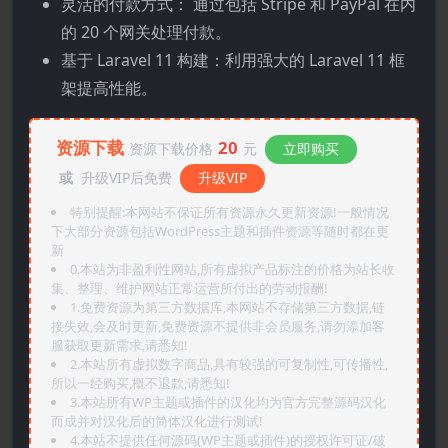
灵活的付款方式： 通过包括 Stripe 和 PayPal 在内
的 20 个网关处理付款。
基于 Laravel 11 构建：利用强大的 Laravel 11 框
架提高性能。
资源下载
20
资源下载价格
元
立即购买
或
升级VIP后免费
升级VIP
特别提醒:本网站不保证所有资源永久更新资源!一般情况
下大部分资源包括WordPress主题和插件资源等随时都在更
新
0.本站为非盈利性网站,所有虚拟产品标注的价格为站长收
集、整理、维护网站正常运营所付出的劳动报酬!
1.免费资源为第三方数据库,本网站不存储第三方数据,链
接失效,会及时更新,免费资源不提供非会员服务,请勿添加客
服获取更新需求,请悉知!
2.本站所有虚拟数字商品,具有较强的可复制性,可传播性,
所以一经购买,概不退款,请悉知!
3.本站所有WP主题或插件的汉化均为官方完整源码汉化
而成并对汉化后的简体汉化进行测试!
4.本站不提供任何源码(WP主题或插件)的授权许可证/破