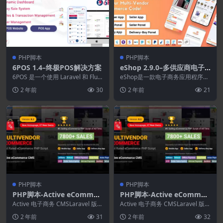
PHP脚本
PHP脚本
6POS 1.4–终极POS解决方案
eShop 2.9.0–多供应商电子
商务应用程序和电子商务供应
6POS 是一个使用 Laravel 和 Flutt
eShop是一款电子商务应用程序，
er 框架开发的完整 POS...
商市场Flutter应用程序
提供深入的产品描述，以便用户可
2 年前
30
2 年前
21
以获得有关所需产...
PHP脚本
PHP脚本
PHP脚本-Active eCommer
PHP脚本-Active eCommer
ce Paytm Addon 2.0(Activ
ce OTP Addon 1.5.0 (Activ
Active 电子商务 CMSLaravel 版本
Active 电子商务 CMSLaravel 版本
e eCommerce CMS拓展)
的 Active Super ...
e eCommerce CMS拓展)
的 Active Super ...
2 年前
31
2 年前
32