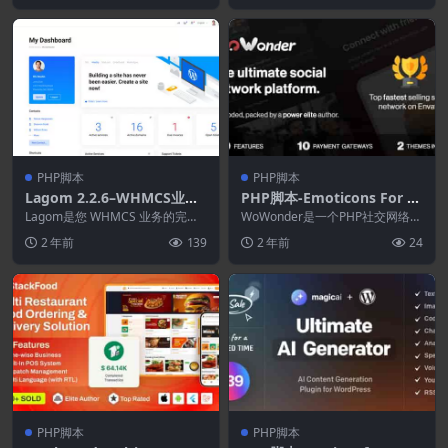
PHP脚本
PHP脚本
Lagom 2.2.6–WHMCS业务
PHP脚本-Emoticons For W
解决方案
owonder 4.3(WoWonder
Lagom是您 WHMCS 业务的完美
WoWonder是一个PHP社交网络脚
解决方案。 利用 Lagom 产品释放
拓展)–终极PHP社交网络平台
本，WoWonder是创建自己的社交
2 年前
139
2 年前
24
W...
网络网...
PHP脚本
PHP脚本