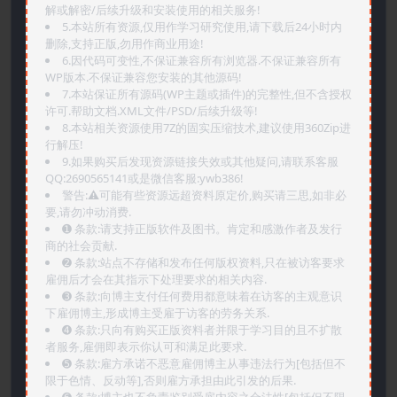
解或解密/后续升级和安装使用的相关服务!
5.本站所有资源,仅用作学习研究使用,请下载后24小时内
删除,支持正版,勿用作商业用途!
6.因代码可变性,不保证兼容所有浏览器.不保证兼容所有
WP版本.不保证兼容您安装的其他源码!
7.本站保证所有源码(WP主题或插件)的完整性,但不含授权
许可.帮助文档.XML文件/PSD/后续升级等!
8.本站相关资源使用7Z的固实压缩技术,建议使用360Zip进
行解压!
9.如果购买后发现资源链接失效或其他疑问,请联系客服
QQ:2690565141或是微信客服:ywb386!
警告:⚠️可能有些资源远超资料原定价,购买请三思,如非必
要,请勿冲动消费.
➊️ 条款:请支持正版软件及图书。肯定和感激作者及发行
商的社会贡献.
➋️ 条款:站点不存储和发布任何版权资料,只在被访客要求
雇佣后才会在其指示下处理要求的相关内容.
➌️ 条款:向博主支付任何费用都意味着在访客的主观意识
下雇佣博主,形成博主受雇于访客的劳务关系.
➍️ 条款:只向有购买正版资料者并限于学习目的且不扩散
者服务,雇佣即表示你认可和满足此要求.
➎ 条款:雇方承诺不恶意雇佣博主从事违法行为[包括但不
限于色情、反动等],否则雇方承担由此引发的后果.