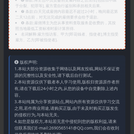
➏️ 条款:博主也不负责鉴别受雇内容之合法性[包括但不限
于分裂、犯罪等], 雇方需自行鉴别和承担相关后果.
❼ 条款:白天完成雇佣内容最迟不超过2小时，晚间最迟第
二天12点前，对无法完成的雇佣要求会给予退款.
❽ 条款:雇佣博主为您从事资料查取服务是收费的，其按
照当地最低工资标准时薪计算所得.
名词解释:雇方指访客、甲方[即花钱者、指使者],博主指受
雇方、乙方[即被指使者].
版权声明:
1.本站大部分资源收集于网络以及网友投稿,网站不保证资
源的完整性以及安全性,请下载后自行测试。
2.本站资源仅供下载者本人学习使用,版权归资源原作者所
有,请在下载后24小时之内,从您的设备中自觉删除上述内
容。
3.本站纯属为分享资源站点,网站内所有资源仅供学习交流
之用,若作商业用途,请购买正版,由于未及时购买正版发生
的侵权行为,与本站无关。
4.如您是版权方,本站若无意中侵犯到您的版权利益,请来
信联系我们E-mail:2690565141@QQ.com,我们会在收到