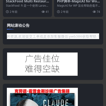
StackFood Multi Restaura
PHP脚本-MagicAI for Wor
nt 7.6–带有Laravel管理和餐
dPress 1.4–AI 文本.图像.聊
StackFood Fi 是一个使用 Laravel
MagicAI for WP 旨在帮助您毫不
厅面板的送餐应用程序
和 Flutter Fr...
天.代码和语音生成器
费力地立即生成高质量内容。它支
2 年前
41
2 年前
74
持最流...
网站滚动公告
没有你需要的资源,欢迎提交工单或是添加客服微信:ywb386获取