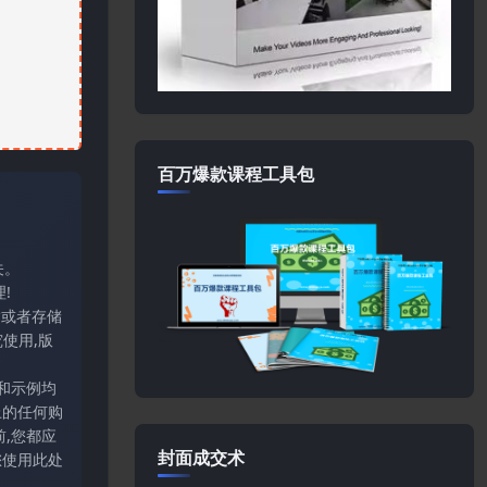
百万爆款课程工具包
关。
!
输或者存储
使用,版
和示例均
上的任何购
,您都应
封面成交术
您使用此处