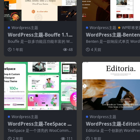
Wordpress主题
Wordpress主题
WP即将更
WordPress主题-Bouffe 1.1.7
WordPress主题-Benten 
–餐厅WordPress主题
响应式单页作品集主题
Bouffe 是一款多功能且功能丰富的 Wo
Benten 是一款响应式单页 WordP
rdPress 主题，专为餐厅、小酒...
作品集主题，设计简洁、经典而..
1 年前
48
4 天前
Wordpress主题
Wordpress主题
WordPress主题-TeeSpace 1.
WordPress主题-Editoria
5.6–打印定制T恤设计师Word
2.0-报纸和杂志WordPre
TeeSpace 是一个漂亮的 WooCommer
Editoria 是一个创新的 WordPre
Press主题
题
ce WordPress 主题...
题，专为病毒式新闻门户、杂...
2 年前
111
1 年前