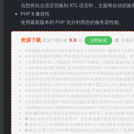
当您将站点语言切换到 RTL 语言时，主题将自动切换
PHP 8 兼容性
使用最新版本的 PHP 充分利用您的服务器性能。
资源下载
9.9
资源下载价格
元
立即购买
或
升级VI
特别提醒:本网站不保证所有资源永久更新资源!一般情况下大部分资
0.本站为非盈利性网站,所有虚拟产品标注的价格为站长收集、
1.免费资源为第三方数据库,本网站不存储第三方数据,链接失效,
2.本站所有虚拟数字商品,具有较强的可复制性,可传播性,所以一经
3.本站所有WP主题或插件的汉化均为官方完整源码汉化而成并
4.本站不提供任何源码(WP主题或插件)的授权许可证/破解或解
5.本站所有资源,仅用作学习研究使用,请下载后24小时内删除,支
6.因代码可变性,不保证兼容所有浏览器.不保证兼容所有WP版本
7.本站保证所有源码(WP主题或插件)的完整性,但不含授权许可.帮助
8.本站相关资源使用7Z的固实压缩技术,建议使用360Zip进行解压
9.如果购买后发现资源链接失效或其他疑问,请联系客服QQ:2690565
警告:⚠️可能有些资源远超资料原定价,购买请三思,如非必要,请勿
➊️ 条款:请支持正版软件及图书。肯定和感激作者及发行商的社会
➋️ 条款:站点不存储和发布任何版权资料,只在被访客要求雇佣
➌️ 条款:向博主支付任何费用都意味着在访客的主观意识下雇佣