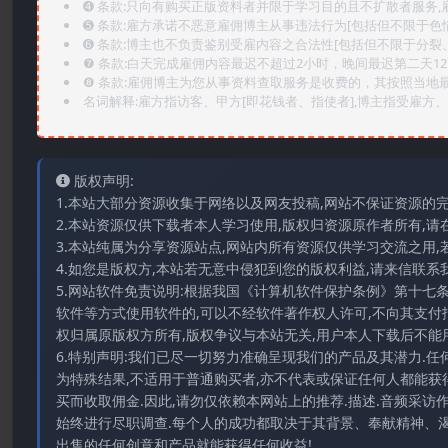
➍️ 条款:只向有购买正版资料者并限于学习目的且不扩散者服务
➎ 条款:雇方承诺不恶意雇佣博主从事违法行为[包括但不限于色
➏️ 条款:博主也不负责鉴别受雇内容之合法性[包括但不限于分裂
❼ 条款:白天完成雇佣内容最迟不超过2小时，晚间最迟第二天1
❽ 条款:雇佣博主为您从事资料查取服务是收费的，其按照当地
名词解释:雇方指访客、甲方[即花钱者、指使者],博主指受雇方、乙
版权声明:
1.本站大部分资源收集于网络以及网友投稿,网站不保证资源的
2.本站资源仅供下载者本人学习使用,版权归资源原作者所有,请
3.本站纯属为分享资源站点,网站内所有资源仅供学习交流之用,
4.如您是版权方,本站若无意中侵犯到您的版权利益,请来信联系我们E-
5.网站软件免责说明:根据我国《计算机软件保护条例》第十七
软件等方式使用软件的,可以不经软件著作权人许可,不向其支付
权归属原版权方所有,版权争议与本站无关,用户本人下载后不能用
6.特别声明:我们已尽一切努力准确呈现我们的产品及其潜力.
为特殊结果,不适用于普通购买者,亦不代表或保证任何人都能获
买而收取佣金.因此,请勿仅依赖本网站上的推荐.描述.音频采
始终进行尽职调查.每个人的成功都取决于其背景、奉献精神、渴
出售的任何创意和产品就能获得任何收益!