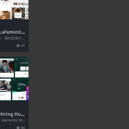
aFeminite
rdPress主
个干净、现代且用户友
题...
41
iring Hub
ordPress
Elementor 的
40