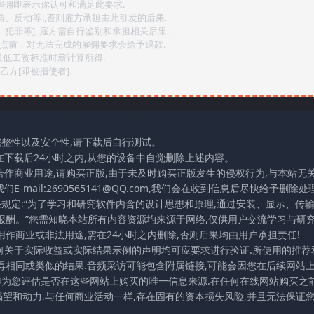
,雇佣即表示你认可和满足此要求.
情、反动等],否则雇方承担由此引发的后果.
、犯罪等], 雇方需自行鉴别和承担相关后果.
2点前，对无法完成的雇佣要求会给予退款.
最低工资标准时薪计算所得.
方[即被指使者].
完整性以及安全性,请下载后自行测试。
在下载后24小时之内,从您的设备中自觉删除上述内容。
若作商业用途,请购买正版,由于未及时购买正版发生的侵权行为,与本站无
mail:2690565141@QQ.com,我们会在收到信息后尽快给予删除处理
条规定:“为了学习和研究软件内含的设计思想和原理,通过安装、显示、传
报酬。”您需知晓本站所有内容资源均来源于网络,仅供用户交流学习与研究
作商业或非法用途,需在24小时之内删除,否则后果均由用户承担责任!
任何关于实际收益或实际结果示例的声明均可应要求进行验证.所使用的推荐
得相同或类似的结果.音频采访可能包含附属链接,可能会因您在后续网站
访作为您评估是否在这些网站上购买的唯一信息来源.在任何在线网站购买之前
望和动力.与任何商业活动一样,存在固有的资本损失风险,并且无法保证