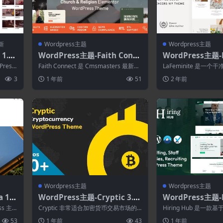
新
Wordpress主题
Wordpress主题
1.2–
WordPress主题-Faith Conn
WordPress主题-L
ect 1.0.1–宗教与教堂WordPr
10.4–个人博客Wo
ress
Faith Connect 是 Cmsmasters 最新推
LaFeminite 是一
ess主题
题
.
出的功能极其丰富的教...
好的 WordPress 博客主
3
1 年前
51
2 年前
Wordpress主题
Wordpress主题
 1.
WordPress主题-Cryptic 3.5–
WordPress主题-H
ss主
加密货币WordPress主题
1.2–人力资源代理W
ss 主
Cryptic 非常适合加密货币交易市场的
Hiring Hub 是一款基于 
主题
新手和专家，它肯定会成为您购买加密
WordPress 主...
53
1 年前
43
1 年前