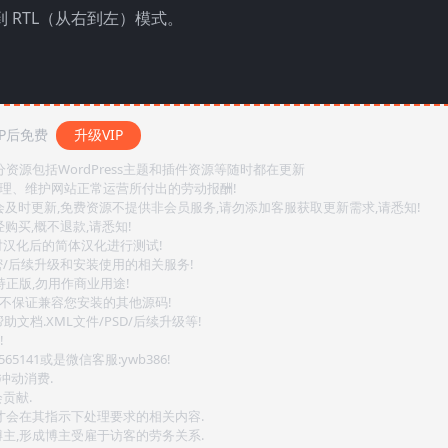
到 RTL（从右到左）模式。
P后免费
升级VIP
源包括WordPress主题和插件资源等随时都在更新
整理、维护网站正常运营所付出的劳动报酬!
会及时更新,免费资源不提供非会员服务,请勿添加客服获取更新需求,请悉知!
购买,概不退款,请悉知!
对汉化后的简体汉化进行测试!
密/后续升级和安装使用的相关服务!
持正版,勿用作商业用途!
.不保证兼容您安装的其他源码!
文档.XML文件/PSD/后续升级等!
!
141或是微信客服:ywb386!
冲动消费.
贡献.
后才会在其指示下处理要求的相关内容.
博主,形成博主受雇于访客的劳务关系.