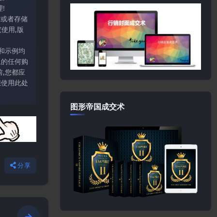
!
输或者存储
使用,版
和示例均
上的任何购
,您都应
您使用此处
图形帝国成交术
分享