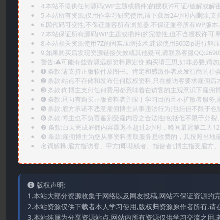
4.本站不提供任何源码(WP主题或插件)的授权许可证/破解或解
5.本站所有资源,仅用作学习研究使用,请下载后24小时内删除,支
6.因代码可变性,不保证兼容所有浏览器.不保证兼容所有WP版本
7.本站保证所有源码(WP主题或插件)的完整性,但不含授权许可.帮助
8.本站相关资源使用7Z的固实压缩技术,建议使用360Zip进行解压
9.如果购买后发现资源链接失效或其他疑问,请联系客服QQ:2690565
警告:⚠️可能有些资源远超资料原定价,购买请三思,如非必要,请勿
➊️ 条款:请支持正版软件及图书。肯定和感激作者及发行商的社会
➋️ 条款:站点不存储和发布任何版权资料,只在被访客要求雇佣
➌️ 条款:向博主支付任何费用都意味着在访客的主观意识下雇佣
➍️ 条款:只向有购买正版资料者并限于学习目的且不扩散者服务
➎ 条款:雇方承诺不恶意雇佣博主从事违法行为[包括但不限于色
➏️ 条款:博主也不负责鉴别受雇内容之合法性[包括但不限于分裂
❼ 条款:白天完成雇佣内容最迟不超过2小时，晚间最迟第二天1
❽ 条款:雇佣博主为您从事资料查取服务是收费的，其按照当地
名词解释:雇方指访客、甲方[即花钱者、指使者],博主指受雇方、乙
版权声明:
1.本站大部分资源收集于网络以及网友投稿,网站不保证资源的
2.本站资源仅供下载者本人学习使用,版权归资源原作者所有,请
3.本站纯属为分享资源站点,网站内所有资源仅供学习交流之用,