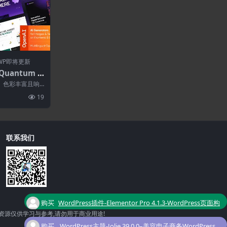
WP即将更新
Quantum 1.
ordPress
代、色彩丰富且响
题，适用于...
19
联系我们
购买
WordPress插件-Elementor Pro 4.1.3-WordPress页面构
资源仅供学习与参考,请勿用于商业用途!
了
建器插件
购买
WordPress主题-Jolie 39.0.0–美容电子商务WordPress