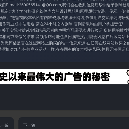
mail:2690565141@QQ.com,我们会在收到信息后尽快给予删除处理
条规定:“为了学习和研究软件内含的设计思想和原理,通过安装、显示、传
报酬。”您需知晓本站所有内容资源均来源于网络,仅供用户交流学习与研究
作商业或非法用途,需在24小时之内删除,否则后果均由用户承担责任!
任何关于实际收益或实际结果示例的声明均可应要求进行验证.所使用的推荐
得相同或类似的结果.音频采访可能包含附属链接,可能会因您在后续网站
访作为您评估是否在这些网站上购买的唯一信息来源.在任何在线网站购买之前
望和动力.与任何商业活动一样,存在固有的资本损失风险,并且无法保证
上一篇
下一篇