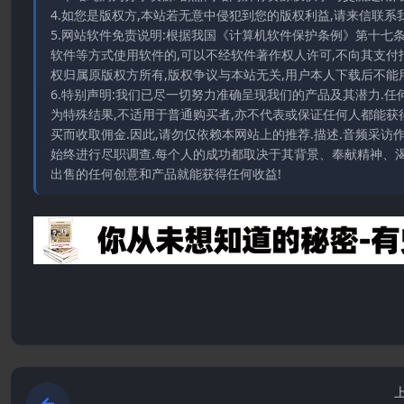
4.如您是版权方,本站若无意中侵犯到您的版权利益,请来信联系我们E-
5.网站软件免责说明:根据我国《计算机软件保护条例》第十七
软件等方式使用软件的,可以不经软件著作权人许可,不向其支付
权归属原版权方所有,版权争议与本站无关,用户本人下载后不能用
6.特别声明:我们已尽一切努力准确呈现我们的产品及其潜力.
为特殊结果,不适用于普通购买者,亦不代表或保证任何人都能获
买而收取佣金.因此,请勿仅依赖本网站上的推荐.描述.音频采
始终进行尽职调查.每个人的成功都取决于其背景、奉献精神、渴
出售的任何创意和产品就能获得任何收益!