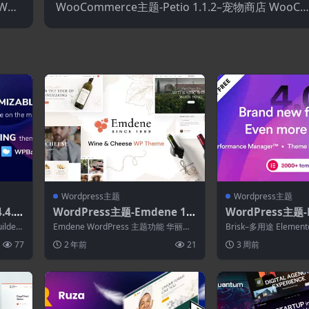
Woo
WooCommerce主题-Petio 1.1.2–宠物商店 WooCo
ss主题
mmerce WordPress主题
Wordpress主题
Wordpress主题
4.6-
WordPress主题-Emdene 1.
WordPress主题-Br
站和电
0.3–葡萄酒和奶酪WordPress
多用途Elementor
ilder
Emdene WordPress 主题功能 华丽的
Brisk–多用途 Element
主题
s主题
主页布局 Elementor ...
主题 全新功能，功能...
77
2 年前
21
3 周前