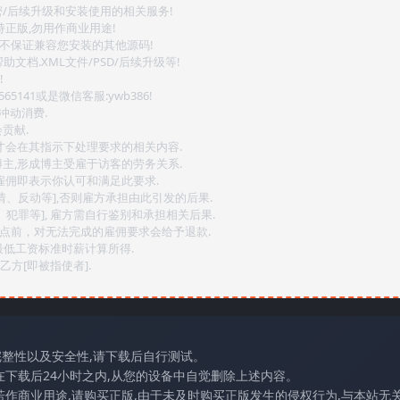
密/后续升级和安装使用的相关服务!
持正版,勿用作商业用途!
.不保证兼容您安装的其他源码!
文档.XML文件/PSD/后续升级等!
!
141或是微信客服:ywb386!
冲动消费.
贡献.
后才会在其指示下处理要求的相关内容.
博主,形成博主受雇于访客的劳务关系.
,雇佣即表示你认可和满足此要求.
情、反动等],否则雇方承担由此引发的后果.
、犯罪等], 雇方需自行鉴别和承担相关后果.
2点前，对无法完成的雇佣要求会给予退款.
最低工资标准时薪计算所得.
方[即被指使者].
完整性以及安全性,请下载后自行测试。
在下载后24小时之内,从您的设备中自觉删除上述内容。
若作商业用途,请购买正版,由于未及时购买正版发生的侵权行为,与本站无