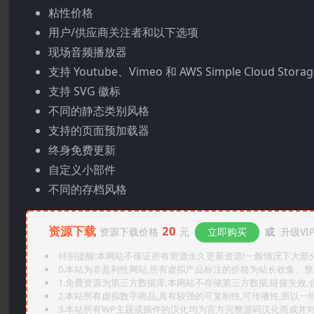
粘性价格
用户/供应商关注者和以下选项
现场音频播放器
支持 Youtube、Vimeo 和 AWS Simple Cloud Storag
支持 SVG 徽标
不同的静态类别风格
支持的页面预加载器
终身免费更新
自定义小部件
不同的存档风格
资源下载
20
资源下载价格
元
立即购买
或
升级VI
特别提醒:本网站不保证所有资源永久更新资源!一般情况下大部分资
0.本站为非盈利性网站,所有虚拟产品标注的价格为站长收集、
1.免费资源为第三方数据库,本网站不存储第三方数据,链接失效,
2.本站所有虚拟数字商品,具有较强的可复制性,可传播性,所以一经
3.本站所有WP主题或插件的汉化均为官方完整源码汉化而成并