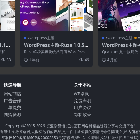
Wordpress主题
Wordpress主题
.1-
WordPress主题-Ruza 1.0.5–
WordPress主题-
主题
美容化妆品店WordPress主题
8.0–软件技术机构W
筑和室
Ruza 终极美容化妆品商店 WordPress
Quantum 是一款现
主题
干...
主题，专为希望在线上取得影响力...
应式的 WordPress 主
33
1 年前
46
4 月前
快速导航
关于本站
网站商店
WP条款
广告合作
免责声明
工单提交
用户协议
团购资源
隐私政策
Copyright©2015-2026
-资源杂货铺-汇集互联网各种精品资源分享与交流平台!
.请去支持原创者,去购买他们的产品,是一件非常值得的事情.除特别声明外,站内所有
互联网ICP备案:渝ICP备20003853号[若侵权,请告知,立即删-找站长微信扫描二维码]