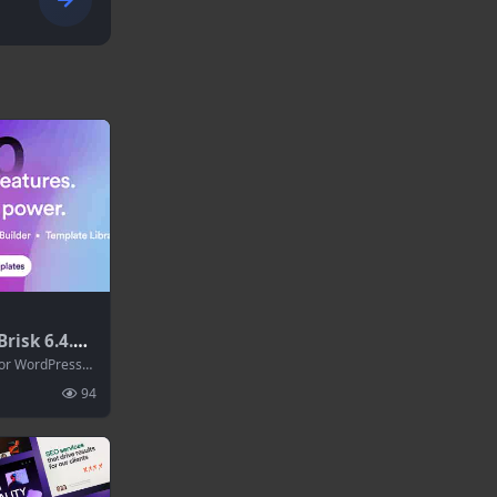
isk 6.4.1–
 WordPres
or WordPress
94