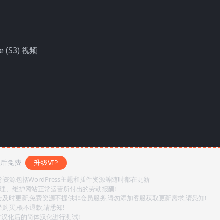
e (S3) 视频
P后免费
升级VIP
源包括WordPress主题和插件资源等随时都在更新
整理、维护网站正常运营所付出的劳动报酬!
会及时更新,免费资源不提供非会员服务,请勿添加客服获取更新需求,请悉知!
购买,概不退款,请悉知!
对汉化后的简体汉化进行测试!