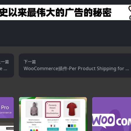
上一篇
下一篇
e Ra
WooCommerce插件-Per Product Shipping for W
1.8.4
ooCommerce 2.8.3