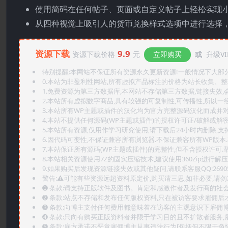
使用简码在任何帖子、页面或自定义帖子上轻松实现
从四种视觉上吸引人的货币兑换样式选项中进行选择
资源下载
9.9
资源下载价格
元
立即购买
或
升级VI
特别提醒:本网站不保证所有资源永久更新资源!一般情况下大部分资
0.本站为非盈利性网站,所有虚拟产品标注的价格为站长收集、
1.免费资源为第三方数据库,本网站不存储第三方数据,链接失效,
2.本站所有虚拟数字商品,具有较强的可复制性,可传播性,所以一经
3.本站所有WP主题或插件的汉化均为官方完整源码汉化而成并
4.本站不提供任何源码(WP主题或插件)的授权许可证/破解或解
5.本站所有资源,仅用作学习研究使用,请下载后24小时内删除,支
6.因代码可变性,不保证兼容所有浏览器.不保证兼容所有WP版本
7.本站保证所有源码(WP主题或插件)的完整性,但不含授权许可.帮助
8.本站相关资源使用7Z的固实压缩技术,建议使用360Zip进行解压
9.如果购买后发现资源链接失效或其他疑问,请联系客服QQ:2690565
警告:⚠️可能有些资源远超资料原定价,购买请三思,如非必要,请勿
➊️ 条款:请支持正版软件及图书。肯定和感激作者及发行商的社会
➋️ 条款:站点不存储和发布任何版权资料,只在被访客要求雇佣
➌️ 条款:向博主支付任何费用都意味着在访客的主观意识下雇佣
➍️ 条款:只向有购买正版资料者并限于学习目的且不扩散者服务
➎ 条款:雇方承诺不恶意雇佣博主从事违法行为[包括但不限于色