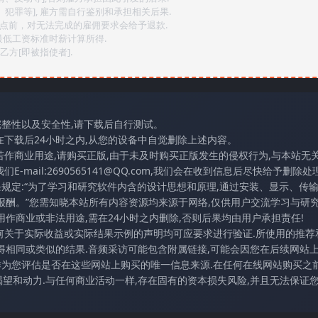
、犯罪等], 雇方需自行鉴别和承担相关后果.
2点前，对无法完成的雇佣要求会给予退款.
最低工资标准时薪计算所得.
方[即被指使者].
完整性以及安全性,请下载后自行测试。
在下载后24小时之内,从您的设备中自觉删除上述内容。
若作商业用途,请购买正版,由于未及时购买正版发生的侵权行为,与本站无
mail:2690565141@QQ.com,我们会在收到信息后尽快给予删除处理
条规定:“为了学习和研究软件内含的设计思想和原理,通过安装、显示、传
报酬。”您需知晓本站所有内容资源均来源于网络,仅供用户交流学习与研究
作商业或非法用途,需在24小时之内删除,否则后果均由用户承担责任!
任何关于实际收益或实际结果示例的声明均可应要求进行验证.所使用的推荐
得相同或类似的结果.音频采访可能包含附属链接,可能会因您在后续网站
访作为您评估是否在这些网站上购买的唯一信息来源.在任何在线网站购买之前
望和动力.与任何商业活动一样,存在固有的资本损失风险,并且无法保证