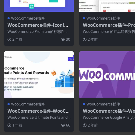
WooCommerce插件
WooCommerce插件
WooCommerce插件-Iconic
WooCommerce插件-Pr
Wishlists for WooCommerc
t Sales Report Pro for
WooCommerce Premium的标志性愿
WooCommerce 的产品销售报
e 1.6.0
Commerce 2.2.52
望清单允许客户使用此 WooCo...
版为 WordPress 和 WooC...
2 年前
30
2 年前
WooCommerce插件
WooCommerce插件
WooCommerce插件-WooCo
WooCommerce插件-Wo
mmerce Ultimate Points A
mmerce Google Analyt
WooCommerce Ultimate Points and
WooCommerce Google Analytic
nd Rewards 2.9.0
Pro 2.2.0
Rewards是...
涡轮增压对您的 ...
1 年前
66
2 年前