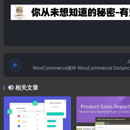
WooCommerce插件-WooCommerce Distanc
te Shipping 
相关文章