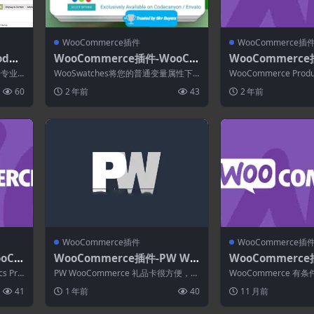
WooCommerce插件
WooCommerce插
oduc
WooCommerce插件-WooCo
WooCommerce
 Woo
mmerce Color or Image Va
mmerce Product
告专业
WooSwatches将您的普通变量属性下
WooCommerce Produ
riation Swatches 4.0.0
4.1
拉列表选择转换为美观的颜色或图像选
使您能够向网站添加深入.
60
2 年前
43
2 年前
择。...
WooCommerce插件
WooCommerce插
oCo
WooCommerce插件-PW Wo
WooCommerce插
ics
oCommerce Gift Cards 3.35
onal Shipping 
s Pro
PW WooCommerce 礼品卡很方便，可
WooCommerce 
ts for WooComm
以有机地增加销售额。 WooCom...
许您有条件地限制您网
41
1 年前
40
11 月前
网关...