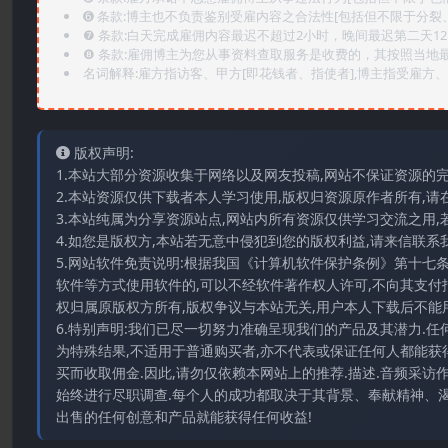
➏️ 条款:博主也不负责鉴别受雇内容之合法性[包括但不限于分裂
❼ 条款:白天完成雇佣内容最迟不超过2小时，晚间最迟第二天1
❽ 条款:雇佣博主为您从事资料查取服务是收费的，其按照当地
名词解释:雇方指访客、甲方[即花钱者、指使者],博主指受雇方、乙
版权声明:
1.本站大部分资源收集于网络以及网友投稿,网站不保证资源的
2.本站资源仅供下载者本人学习使用,版权归资源原作者所有,请
3.本站纯属为分享资源站点,网站内所有资源仅供学习交流之用,
4.如您是版权方,本站若无意中侵犯到您的版权利益,请来信联系我们E-
5.网站软件免责说明:根据我国《计算机软件保护条例》第十七
软件等方式使用软件的,可以不经软件著作权人许可,不向其支付
权归属原版权方所有,版权争议与本站无关,用户本人下载后不能用
6.特别声明:我们已尽一切努力准确呈现我们的产品及其潜力.
为特殊结果,不适用于普通购买者,亦不代表或保证任何人都能获
买而收取佣金.因此,请勿仅依赖本网站上的推荐.描述.音频采
始终进行尽职调查.每个人的成功都取决于其背景、奉献精神、渴
出售的任何创意和产品就能获得任何收益!