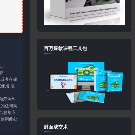
百万爆款课程工具包
关。
!
输或者存储
使用,版
和示例均
上的任何购
,您都应
您使用此处
封面成交术