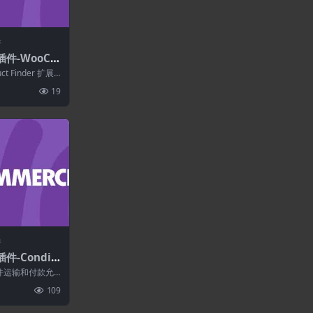
件
插件-WooCo
 Finder 1.
ct Finder 扩展
..
19
件
件-Conditi
and Paymen
有条件运输和付款允
erce 3.0.3
站上可用的支付
109