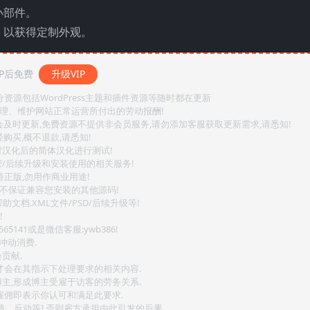
小部件。
，以获得定制外观。
P后免费
升级VIP
源包括WordPress主题和插件资源等随时都在更新
整理、维护网站正常运营所付出的劳动报酬!
会及时更新,免费资源不提供非会员服务,请勿添加客服获取更新需求,请悉知!
购买,概不退款,请悉知!
对汉化后的简体汉化进行测试!
密/后续升级和安装使用的相关服务!
持正版,勿用作商业用途!
.不保证兼容您安装的其他源码!
文档.XML文件/PSD/后续升级等!
!
141或是微信客服:ywb386!
冲动消费.
贡献.
后才会在其指示下处理要求的相关内容.
博主,形成博主受雇于访客的劳务关系.
,雇佣即表示你认可和满足此要求.
情、反动等],否则雇方承担由此引发的后果.