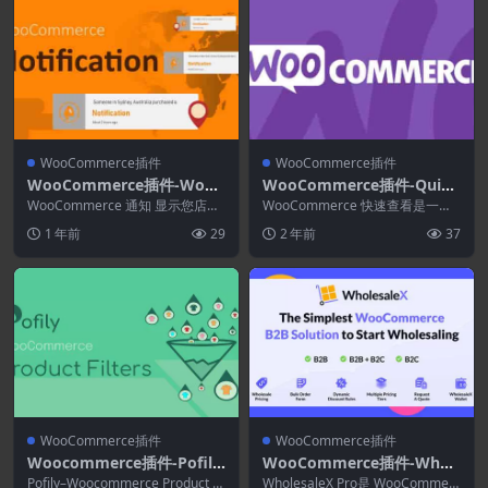
WooCommerce插件
WooCommerce插件
WooCommerce插件-WooC
WooCommerce插件-Quick
ommerce Notification 1.6.
View for WooCommerce
WooCommerce 通知 显示您店面
WooCommerce 快速查看是一个
6–提高您的销售额
上的最新订单。它相当于一个繁忙
1.8.23
与您的 WooCommerce 商店无缝
1 年前
29
2 年前
37
的在线商店...
集...
WooCommerce插件
WooCommerce插件
Woocommerce插件-Pofily
WooCommerce插件-Whol
–Woocommerce Product
esaleX Pro 3.0.0–WooCom
Pofily–Woocommerce Product Fil
WholesaleX Pro是 WooCommerc