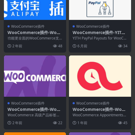
WooCommerce插件
WooCommerce插件
WooCommerce插件-WooC
WooCommerce插件-YITH
ommerce Alipay 1.1.3-支付
PayPal Payouts for WooC
功能更全面的WooCommerce支
YITH PayPal Payouts for WooCo
宝支付网关插件
付宝支付网关，需要支付宝企业认
ommerce Premium 3.14.0
mmerce Prem...
2 年前
48
6 月前
34
证才可以使用。...
WooCommerce插件
WooCommerce插件
WooCommerce插件-WooC
WooCommerce插件-WooC
ommerce Advanced Prod
ommerce Appointments
WooCommerce 高级产品标签扩
WooCommerce Appointments是
uct Labels 1.2.3
展您可以轻松快速地创建标签以吸
4.22.0
用于在您自己的网站上处理约会
2 年前
22
1 年前
45
引客户的注意...
的...