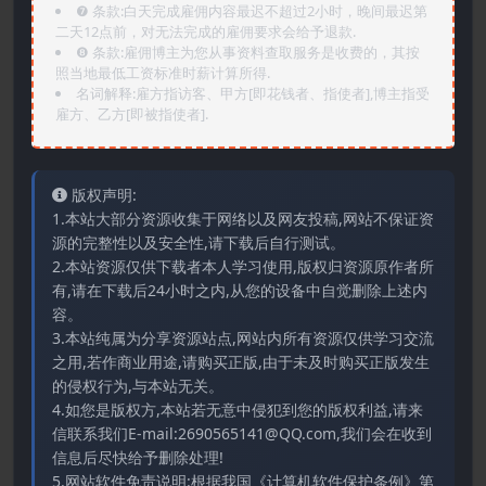
❼ 条款:白天完成雇佣内容最迟不超过2小时，晚间最迟第
二天12点前，对无法完成的雇佣要求会给予退款.
❽ 条款:雇佣博主为您从事资料查取服务是收费的，其按
照当地最低工资标准时薪计算所得.
名词解释:雇方指访客、甲方[即花钱者、指使者],博主指受
雇方、乙方[即被指使者].
版权声明:
1.本站大部分资源收集于网络以及网友投稿,网站不保证资
源的完整性以及安全性,请下载后自行测试。
2.本站资源仅供下载者本人学习使用,版权归资源原作者所
有,请在下载后24小时之内,从您的设备中自觉删除上述内
容。
3.本站纯属为分享资源站点,网站内所有资源仅供学习交流
之用,若作商业用途,请购买正版,由于未及时购买正版发生
的侵权行为,与本站无关。
4.如您是版权方,本站若无意中侵犯到您的版权利益,请来
信联系我们E-mail:2690565141@QQ.com,我们会在收到
信息后尽快给予删除处理!
5.网站软件免责说明:根据我国《计算机软件保护条例》第