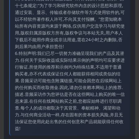
十七条规定:“为了学习和研究软件内含的设计思想和原理,
通过安装、显示、传输或者存储软件等方式使用软件的,可
以不经软件著作权人许可,不向其支付报酬。”您需知晓本
站所有内容资源均来源于网络,仅供用户交流学习与研究使
用,版权归属原版权方所有,版权争议与本站无关,用户本人
下载后不能用作商业或非法用途,需在24小时之内删除,否
则后果均由用户承担责任!
6.特别声明:我们已尽一切努力准确呈现我们的产品及其潜
力.任何关于实际收益或实际结果示例的声明均可应要求进
行验证.所使用的推荐和示例均为特殊结果,不适用于普通
购买者,亦不代表或保证任何人都能获得相同或类似的结
果.音频采访可能包含附属链接,可能会因您在后续网站上
的任何购买而收取佣金.因此,请勿仅依赖本网站上的推荐.
描述.音频采访作为您评估是否在这些网站上购买的唯一信
息来源.在任何在线网站购买之前,您都应始终进行尽职调
查.每个人的成功都取决于其背景、奉献精神、渴望和动
力.与任何商业活动一样,存在固有的资本损失风险,并且无
法保证您使用此处出售的任何创意和产品就能获得任何收
益!