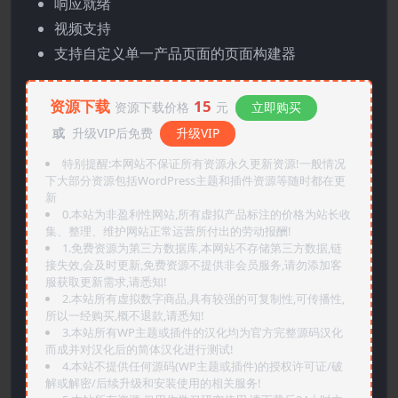
响应就绪
视频支持
支持自定义单一产品页面的页面构建器
资源下载
15
资源下载价格
元
立即购买
或
升级VIP后免费
升级VIP
特别提醒:本网站不保证所有资源永久更新资源!一般情况
下大部分资源包括WordPress主题和插件资源等随时都在更
新
0.本站为非盈利性网站,所有虚拟产品标注的价格为站长收
集、整理、维护网站正常运营所付出的劳动报酬!
1.免费资源为第三方数据库,本网站不存储第三方数据,链
接失效,会及时更新,免费资源不提供非会员服务,请勿添加客
服获取更新需求,请悉知!
2.本站所有虚拟数字商品,具有较强的可复制性,可传播性,
所以一经购买,概不退款,请悉知!
3.本站所有WP主题或插件的汉化均为官方完整源码汉化
而成并对汉化后的简体汉化进行测试!
4.本站不提供任何源码(WP主题或插件)的授权许可证/破
解或解密/后续升级和安装使用的相关服务!