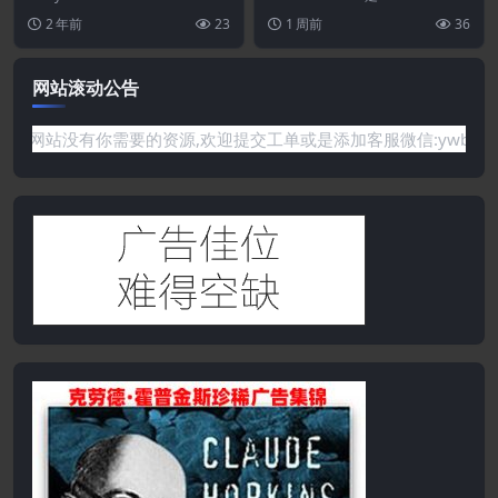
Filters 1.2.0–SEO产品过滤
ters可帮助您向产...
merce B2B解决方案
e 的多合一批发解决方案。用...
2 年前
23
1 周前
36
器
网站滚动公告
有你需要的资源,欢迎提交工单或是添加客服微信:ywb386获取帮