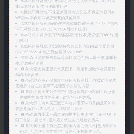
5.本站所有资源,仅用作学习研究使用,请下载后24小时内
删除,支持正版,勿用作商业用途!
6.因代码可变性,不保证兼容所有浏览器.不保证兼容所有
WP版本.不保证兼容您安装的其他源码!
7.本站保证所有源码(WP主题或插件)的完整性,但不含授权
许可.帮助文档.XML文件/PSD/后续升级等!
8.本站相关资源使用7Z的固实压缩技术,建议使用360Zip进
行解压!
9.如果购买后发现资源链接失效或其他疑问,请联系客服
QQ:2690565141或是微信客服:ywb386!
警告:⚠️可能有些资源远超资料原定价,购买请三思,如非必
要,请勿冲动消费.
➊️ 条款:请支持正版软件及图书。肯定和感激作者及发行
商的社会贡献.
➋️ 条款:站点不存储和发布任何版权资料,只在被访客要求
雇佣后才会在其指示下处理要求的相关内容.
➌️ 条款:向博主支付任何费用都意味着在访客的主观意识
下雇佣博主,形成博主受雇于访客的劳务关系.
➍️ 条款:只向有购买正版资料者并限于学习目的且不扩散
者服务,雇佣即表示你认可和满足此要求.
➎ 条款:雇方承诺不恶意雇佣博主从事违法行为[包括但不
限于色情、反动等],否则雇方承担由此引发的后果.
➏️ 条款:博主也不负责鉴别受雇内容之合法性[包括但不限
于分裂、犯罪等], 雇方需自行鉴别和承担相关后果.