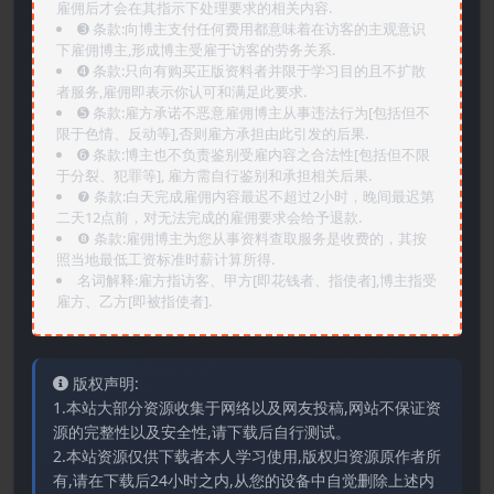
雇佣后才会在其指示下处理要求的相关内容.
➌️ 条款:向博主支付任何费用都意味着在访客的主观意识
下雇佣博主,形成博主受雇于访客的劳务关系.
➍️ 条款:只向有购买正版资料者并限于学习目的且不扩散
者服务,雇佣即表示你认可和满足此要求.
➎ 条款:雇方承诺不恶意雇佣博主从事违法行为[包括但不
限于色情、反动等],否则雇方承担由此引发的后果.
➏️ 条款:博主也不负责鉴别受雇内容之合法性[包括但不限
于分裂、犯罪等], 雇方需自行鉴别和承担相关后果.
❼ 条款:白天完成雇佣内容最迟不超过2小时，晚间最迟第
二天12点前，对无法完成的雇佣要求会给予退款.
❽ 条款:雇佣博主为您从事资料查取服务是收费的，其按
照当地最低工资标准时薪计算所得.
名词解释:雇方指访客、甲方[即花钱者、指使者],博主指受
雇方、乙方[即被指使者].
版权声明:
1.本站大部分资源收集于网络以及网友投稿,网站不保证资
源的完整性以及安全性,请下载后自行测试。
2.本站资源仅供下载者本人学习使用,版权归资源原作者所
有,请在下载后24小时之内,从您的设备中自觉删除上述内