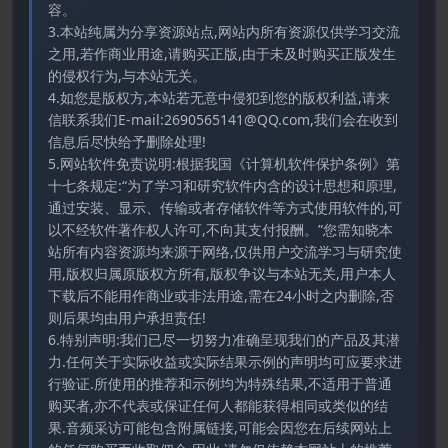
容。
3.本站纯属为分享资源站点,网站内所有资源仅供学习交流
之用,若作商业用途,请购买正版,由于未及时购买正版发生
的侵权行为,与本站无关。
4.如您是版权方,本站若无意中侵犯到您的版权利益,请来
信联系我们E-mail:2690565141@QQ.com,我们会在收到
信息后尽快给予删除处理!
5.网站软件免责说明:根据我国《计算机软件保护条例》第
十七条规定:“为了学习和研究软件内含的设计思想和原理,
通过安装、显示、传输或者存储软件等方式使用软件的,可
以不经软件著作权人许可,不向其支付报酬。”您需知晓本
站所有内容资源均来源于网络,仅供用户交流学习与研究使
用,版权归属原版权方所有,版权争议与本站无关,用户本人
下载后不能用作商业或非法用途,需在24小时之内删除,否
则后果均由用户承担责任!
6.特别声明:我们已尽一切努力准确呈现我们的产品及其潜
力.任何关于实际收益或实际结果示例的声明均可应要求进
行验证.所使用的推荐和示例均为特殊结果,不适用于普通
购买者,亦不代表或保证任何人都能获得相同或类似的结
果.音频采访可能包含附属链接,可能会因您在后续网站上