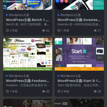
Wordpress主题
Wordpress主题
WordPress主题-Berich 1.0.
WordPress主题-Investex
4–咨询企业WordPress主题
1.19.0–企业与会计主题
Berich 是一款手工制作精美、像
Investex 是一款时尚且响应迅速的
素完美的商业咨询 WordPress 主
商业咨询与投资 WordPress 主
2 年前
42
1 年前
21
题，...
题...
Wordpress主题
Wordpress主题
WordPress主题-Foodano
WordPress主题-Start It 1.
1.2.1–食品商店和市场Word
1.6–技术与启动WordPress
Foodano – 天然食品和杂货店 Wor
Start It是现代科技、创业公司和创
Press主题
dPress 主题 是一...
主题
新公司的主题。 该主题本身同样
1 年前
42
2 年前
28
具有创新性...