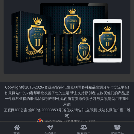
Copyright©2015-2026
-资源杂货铺-汇集互联网各种精品资源分享与交流平台!
如果网站中的内容帮助您改善了您的生活.请去支持原创者,去购买他们的产品,是
一件非常值得的事情.除特别声明外,站内所有资源仅供学习与参考,请勿用于商业
用途!
互联网ICP备案:渝ICP备20003853号[若侵权,请告知,立即删-找站长微信扫描二维
码]
渝公网安备50010702505204号
首页
会员登录
网站商店
实体产品