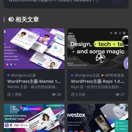
o for WooCommerce 1.20.2
相关文章
Wordpress主题
Wordpress主题
WP即将更新
WordPress主题-Martex 1.
WordPress主题-Rayo 1.0.1
3.2–软件.SaaS和启动登陆页
–数字机构及个人作品集Wor
Martex 主题 – 展示您的创新移动
Rayo 是一款现代且功能全面的 W
面WordPress主题
或 Web 应用程序的完美解决方
dPress主题
ordPress 主题，专为希望打造强
1 周前
28
5 月前
27
案。 我...
大数字...