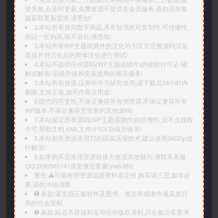
接失效,会及时更新,免费资源不提供非会员服务,请勿添加客
服获取更新需求,请悉知!
2.本站所有虚拟数字商品,具有较强的可复制性,可传播性,
所以一经购买,概不退款,请悉知!
3.本站所有WP主题或插件的汉化均为官方完整源码汉化
而成并对汉化后的简体汉化进行测试!
4.本站不提供任何源码(WP主题或插件)的授权许可证/破
解或解密/后续升级和安装使用的相关服务!
5.本站所有资源,仅用作学习研究使用,请下载后24小时内
删除,支持正版,勿用作商业用途!
6.因代码可变性,不保证兼容所有浏览器.不保证兼容所有
WP版本.不保证兼容您安装的其他源码!
7.本站保证所有源码(WP主题或插件)的完整性,但不含授权
许可.帮助文档.XML文件/PSD/后续升级等!
8.本站相关资源使用7Z的固实压缩技术,建议使用360Zip进
行解压!
9.如果购买后发现资源链接失效或其他疑问,请联系客服
QQ:2690565141或是微信客服:ywb386!
警告:⚠️可能有些资源远超资料原定价,购买请三思,如非必
要,请勿冲动消费.
➊️ 条款:请支持正版软件及图书。肯定和感激作者及发行
商的社会贡献.
➋️ 条款:站点不存储和发布任何版权资料,只在被访客要求