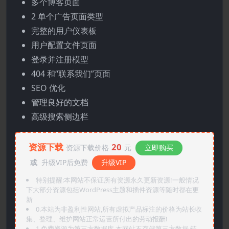
多个博客页面
2 单个广告页面类型
完整的用户仪表板
用户配置文件页面
登录并注册模型
404 和“联系我们”页面
SEO 优化
管理良好的文档
高级搜索侧边栏
资源下载
20
资源下载价格
元
立即购买
或
升级VIP后免费
升级VIP
特别提醒:本网站不保证所有资源永久更新资源!一般情况
下大部分资源包括WordPress主题和插件资源等随时都在更
新
0.本站为非盈利性网站,所有虚拟产品标注的价格为站长收
集、整理、维护网站正常运营所付出的劳动报酬!
1.免费资源为第三方数据库,本网站不存储第三方数据,链