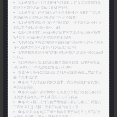
3.本站所有WP主题或插件的汉化均为官方完整源码汉化
而成并对汉化后的简体汉化进行测试!
4.本站不提供任何源码(WP主题或插件)的授权许可证/破
解或解密/后续升级和安装使用的相关服务!
5.本站所有资源,仅用作学习研究使用,请下载后24小时内
删除,支持正版,勿用作商业用途!
6.因代码可变性,不保证兼容所有浏览器.不保证兼容所有
WP版本.不保证兼容您安装的其他源码!
7.本站保证所有源码(WP主题或插件)的完整性,但不含授权
许可.帮助文档.XML文件/PSD/后续升级等!
8.本站相关资源使用7Z的固实压缩技术,建议使用360Zip进
行解压!
9.如果购买后发现资源链接失效或其他疑问,请联系客服
QQ:2690565141或是微信客服:ywb386!
警告:⚠️可能有些资源远超资料原定价,购买请三思,如非必
要,请勿冲动消费.
➊️ 条款:请支持正版软件及图书。肯定和感激作者及发行
商的社会贡献.
➋️ 条款:站点不存储和发布任何版权资料,只在被访客要求
雇佣后才会在其指示下处理要求的相关内容.
➌️ 条款:向博主支付任何费用都意味着在访客的主观意识
下雇佣博主,形成博主受雇于访客的劳务关系.
➍️ 条款:只向有购买正版资料者并限于学习目的且不扩散
者服务,雇佣即表示你认可和满足此要求.