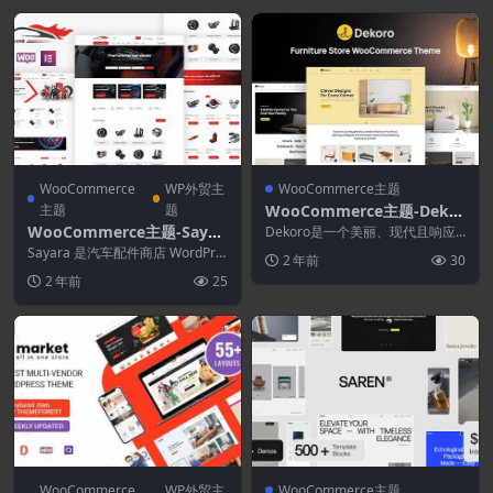
WooCommerce
WP外贸主
WooCommerce主题
主题
题
WooCommerce主题-Dekor
o 1.0.3–家具店WooComme
WooCommerce主题-Sayar
Dekoro是一个美丽、现代且响应
rce主题
迅速的 Elementor WooCommer...
a 1.2.2–汽车配件店WooCo
Sayara 是汽车配件商店 WordPre
2 年前
30
mmerce WordPress主题
ss 主题。 您可以通过强大的 wo...
2 年前
25
WooCommerce
WP外贸主
WooCommerce主题