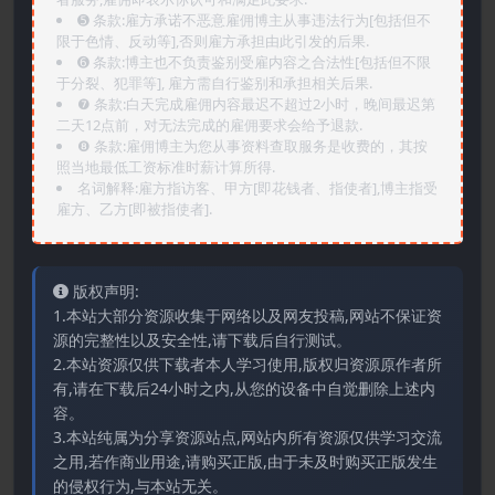
➎ 条款:雇方承诺不恶意雇佣博主从事违法行为[包括但不
限于色情、反动等],否则雇方承担由此引发的后果.
➏️ 条款:博主也不负责鉴别受雇内容之合法性[包括但不限
于分裂、犯罪等], 雇方需自行鉴别和承担相关后果.
❼ 条款:白天完成雇佣内容最迟不超过2小时，晚间最迟第
二天12点前，对无法完成的雇佣要求会给予退款.
❽ 条款:雇佣博主为您从事资料查取服务是收费的，其按
照当地最低工资标准时薪计算所得.
名词解释:雇方指访客、甲方[即花钱者、指使者],博主指受
雇方、乙方[即被指使者].
版权声明:
1.本站大部分资源收集于网络以及网友投稿,网站不保证资
源的完整性以及安全性,请下载后自行测试。
2.本站资源仅供下载者本人学习使用,版权归资源原作者所
有,请在下载后24小时之内,从您的设备中自觉删除上述内
容。
3.本站纯属为分享资源站点,网站内所有资源仅供学习交流
之用,若作商业用途,请购买正版,由于未及时购买正版发生
的侵权行为,与本站无关。