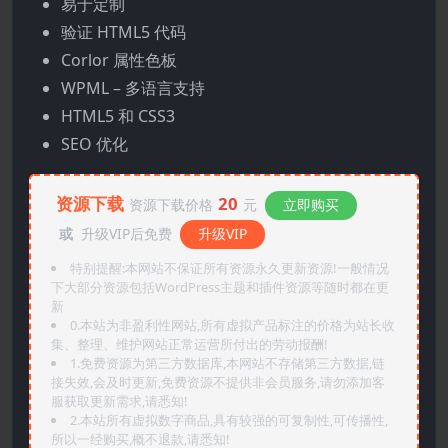
易于定制
验证 HTML5 代码
Corlor 属性色板
WPML – 多语言支持
HTML5 和 CSS3
SEO 优化
资源下载
20
资源下载价格
元
立即购买
或
升级VIP后免费
升级VIP
特别提醒:本网站不保证所有资源永久更新资源!一般情况
下大部分资源包括WordPress主题和插件资源等随时都在更
新
0.本站为非盈利性网站,所有虚拟产品标注的价格为站长收
集、整理、维护网站正常运营所付出的劳动报酬!
1.免费资源为第三方数据库,本网站不存储第三方数据,链
接失效,会及时更新,免费资源不提供非会员服务,请勿添加客
服获取更新需求,请悉知!
2.本站所有虚拟数字商品,具有较强的可复制性,可传播性,
所以一经购买,概不退款,请悉知!