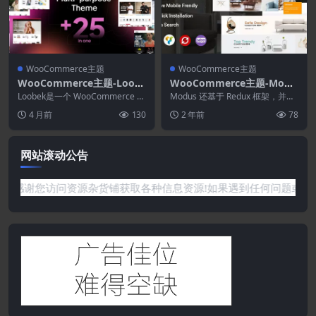
WooCommerce主题
WooCommerce主题
WooCommerce主题-Loob
WooCommerce主题-Modu
ek 1.5.5–Elementor多用途
s 2.1.1–现代家具WooCom
Loobek是一个 WooCommerce W
Modus 还基于 Redux 框架，并由
WooCommerce主题
ordPress 主题，专为在线商...
merce主题
强大的管理面板和许多其他流行插
4 月前
130
2 年前
78
件提供支...
网站滚动公告
谢您访问资源杂货铺获取各种信息资源!如果遇到任何问题或是网站没有