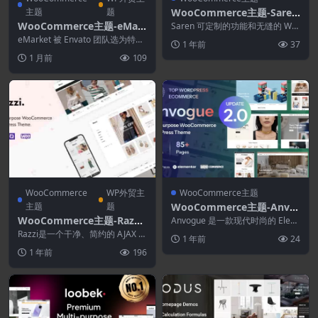
主题
题
WooCommerce主题-Saren
1.5.5–多概念WooCommerc
WooCommerce主题-eMar
Saren 可定制的功能和无缝的 Wo
e WordPress主题
oCommerce 集成。无论您是开设
ket 8.2.3–多用途WooCom
eMarket 被 Envato 团队选为特色
1 年前
37
精品...
merce主题
项目。此外，作为拥有超过 11
1 月前
109
年...
WooCommerce
WP外贸主
WooCommerce主题
主题
题
WooCommerce主题-Anvo
gue 2.0.2–多用途 WooCom
WooCommerce主题-Razzi
Anvogue 是一款现代时尚的 Elem
merce WordPress主题
entor WordPress Woo...
2.2.9-多用途WooCommerc
Razzi是一个干净、简约的 AJAX W
1 年前
24
e WordPress主题
ooCommerce WordPres...
1 年前
196