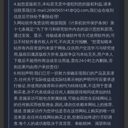
4.如您是版权方,本站若无意中侵犯到您的版权利益,请来
信联系我们E-mail:2690565141@QQ.com,我们会在收到
信息后尽快给予删除处理!
5.网站软件免责说明:根据我国《计算机软件保护条例》第
十七条规定:“为了学习和研究软件内含的设计思想和原理,
通过安装、显示、传输或者存储软件等方式使用软件的,可
以不经软件著作权人许可,不向其支付报酬。”您需知晓本
站所有内容资源均来源于网络,仅供用户交流学习与研究使
用,版权归属原版权方所有,版权争议与本站无关,用户本人
下载后不能用作商业或非法用途,需在24小时之内删除,否
则后果均由用户承担责任!
6.特别声明:我们已尽一切努力准确呈现我们的产品及其潜
力.任何关于实际收益或实际结果示例的声明均可应要求进
行验证.所使用的推荐和示例均为特殊结果,不适用于普通
购买者,亦不代表或保证任何人都能获得相同或类似的结
果.音频采访可能包含附属链接,可能会因您在后续网站上
的任何购买而收取佣金.因此,请勿仅依赖本网站上的推荐.
描述.音频采访作为您评估是否在这些网站上购买的唯一信
息来源.在任何在线网站购买之前,您都应始终进行尽职调
查.每个人的成功都取决于其背景、奉献精神、渴望和动