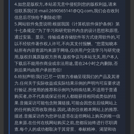
4.如您是版权方,本站若无意中侵犯到您的版权利益,请来
信联系我们E-mail:2690565141@QQ.com,我们会在收到
信息后尽快给予删除处理!
5.网站软件免责说明:根据我国《计算机软件保护条例》第
十七条规定:“为了学习和研究软件内含的设计思想和原理,
通过安装、显示、传输或者存储软件等方式使用软件的,可
以不经软件著作权人许可,不向其支付报酬。”您需知晓本
站所有内容资源均来源于网络,仅供用户交流学习与研究使
用,版权归属原版权方所有,版权争议与本站无关,用户本人
下载后不能用作商业或非法用途,需在24小时之内删除,否
则后果均由用户承担责任!
6.特别声明:我们已尽一切努力准确呈现我们的产品及其潜
力.任何关于实际收益或实际结果示例的声明均可应要求进
行验证.所使用的推荐和示例均为特殊结果,不适用于普通
购买者,亦不代表或保证任何人都能获得相同或类似的结
果.音频采访可能包含附属链接,可能会因您在后续网站上
的任何购买而收取佣金.因此,请勿仅依赖本网站上的推荐.
描述.音频采访作为您评估是否在这些网站上购买的唯一信
息来源.在任何在线网站购买之前,您都应始终进行尽职调
查.每个人的成功都取决于其背景、奉献精神、渴望和动