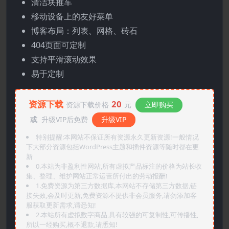
清洁块推车
移动设备上的友好菜单
博客布局：列表、网格、砖石
404页面可定制
支持平滑滚动效果
易于定制
资源下载
20
资源下载价格
元
立即购买
或
升级VIP后免费
升级VIP
特别提醒:本网站不保证所有资源永久更新资源!一般情况
下大部分资源包括WordPress主题和插件资源等随时都在更
新
0.本站为非盈利性网站,所有虚拟产品标注的价格为站长收
集、整理、维护网站正常运营所付出的劳动报酬!
1.免费资源为第三方数据库,本网站不存储第三方数据,链
接失效,会及时更新,免费资源不提供非会员服务,请勿添加客
服获取更新需求,请悉知!
2.本站所有虚拟数字商品,具有较强的可复制性,可传播性,
所以一经购买,概不退款,请悉知!