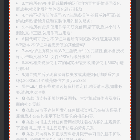
3.本站所有WP主题或插件的汉化均为官方完整源码汉化
而成并对汉化后的简体汉化进行测试!
4.本站不提供任何源码(WP主题或插件)的授权许可证/破
解或解密/后续升级和安装使用的相关服务!
5.本站所有资源,仅用作学习研究使用,请下载后24小时内
删除,支持正版,勿用作商业用途!
6.因代码可变性,不保证兼容所有浏览器.不保证兼容所有
WP版本.不保证兼容您安装的其他源码!
7.本站保证所有源码(WP主题或插件)的完整性,但不含授权
许可.帮助文档.XML文件/PSD/后续升级等!
8.本站相关资源使用7Z的固实压缩技术,建议使用360Zip进
行解压!
9.如果购买后发现资源链接失效或其他疑问,请联系客服
QQ:2690565141或是微信客服:ywb386!
警告:⚠️可能有些资源远超资料原定价,购买请三思,如非必
要,请勿冲动消费.
➊️ 条款:请支持正版软件及图书。肯定和感激作者及发行
商的社会贡献.
➋️ 条款:站点不存储和发布任何版权资料,只在被访客要求
雇佣后才会在其指示下处理要求的相关内容.
➌️ 条款:向博主支付任何费用都意味着在访客的主观意识
下雇佣博主,形成博主受雇于访客的劳务关系.
➍️ 条款:只向有购买正版资料者并限于学习目的且不扩散
者服务,雇佣即表示你认可和满足此要求.