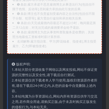
➎ 条款:雇方承诺不恶意雇佣博主从事违法行为[包括但不
限于色情、反动等],否则雇方承担由此引发的后果.
➏️ 条款:博主也不负责鉴别受雇内容之合法性[包括但不限
于分裂、犯罪等], 雇方需自行鉴别和承担相关后果.
❼ 条款:白天完成雇佣内容最迟不超过2小时，晚间最迟第
二天12点前，对无法完成的雇佣要求会给予退款.
❽ 条款:雇佣博主为您从事资料查取服务是收费的，其按
照当地最低工资标准时薪计算所得.
名词解释:雇方指访客、甲方[即花钱者、指使者],博主指受
雇方、乙方[即被指使者].
版权声明:
1.本站大部分资源收集于网络以及网友投稿,网站不保证资
源的完整性以及安全性,请下载后自行测试。
2.本站资源仅供下载者本人学习使用,版权归资源原作者所
有,请在下载后24小时之内,从您的设备中自觉删除上述内
容。
3.本站纯属为分享资源站点,网站内所有资源仅供学习交流
之用,若作商业用途,请购买正版,由于未及时购买正版发生
的侵权行为,与本站无关。