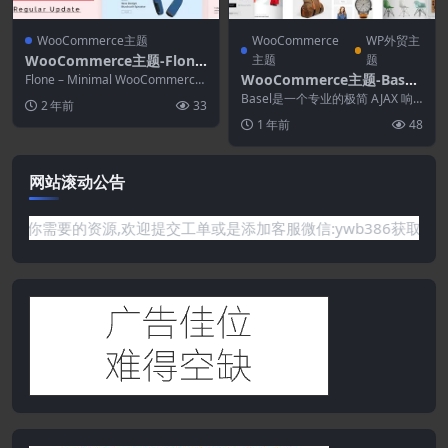
WooCommerce主题
WooCommerce
WP外贸主
WooCommerce主题-Flone
主题
题
3.4.9–最小的WooCommerc
WooCommerce主题-Basel
Flone – Minimal WooCommerce
e WordPress主题
WordPress 主题...
5.9.0–响应式电子商务主题
Basel是一个专业的极简 AJAX 响
2 年前
33
应式主题，旨在创建现代强大的电
1 年前
48
子商务网站...
网站滚动公告
需要的资源,欢迎提交工单或是添加客服微信:ywb386获取帮助！