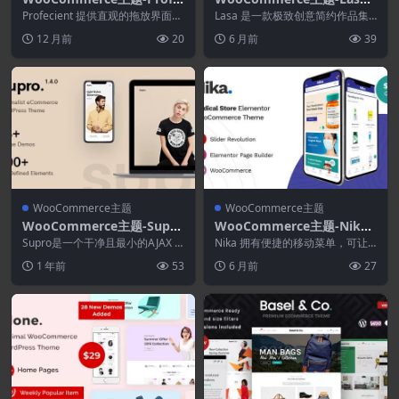
cient 1.1.3–多用途Element
1.1.9–创意简约WooComme
Profecient 提供直观的拖放界面，
Lasa 是一款极致创意简约作品集
or商务&WooCommerce W
解决了复杂的网站创建难题 是一
rce WordPress主题
WordPress 主题，专为时尚和家
12 月前
20
6 月前
39
款多用途...
具行业...
ordPress主题
WooCommerce主题
WooCommerce主题
WooCommerce主题-Supro
WooCommerce主题-Nika
2.0.1–极简主义AJAX WooC
1.2.16–医疗Elementor Wo
Supro是一个干净且最小的AJAX W
Nika 拥有便捷的移动菜单，可让
ommerce WordPress 主题
ooCommerce WordPress...
oCommerce主题
您的购物者轻松找到他们想要的商
1 年前
53
6 月前
27
品。您总共可以获...