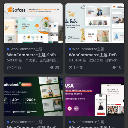
WooCommerce主题
WooCommerce主题
WooCommerce主题-Sofas
WooCommerce主题-DeBe
s 1.3.0–Elementor WooCo
be 9.0.0–儿童时尚电子商务
Sofass 是一个美丽、现代且响应
DeBebe 是一款精美现代的WordP
mmerce WordPress主题
迅速的 Elementor WooComme...
WordPress主题
ress电商主题，专为母婴商店设
2 年前
25
1 年前
13
计。它提...
WooCommerce主题
WooCommerce主题
WooCommerce主题-Profe
WooCommerce主题-Lasa