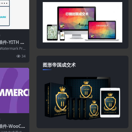
件
插件-YITH W
atermark P
Watermark Pre
34
图形帝国成交术
件
插件-WooCo
hipping Me