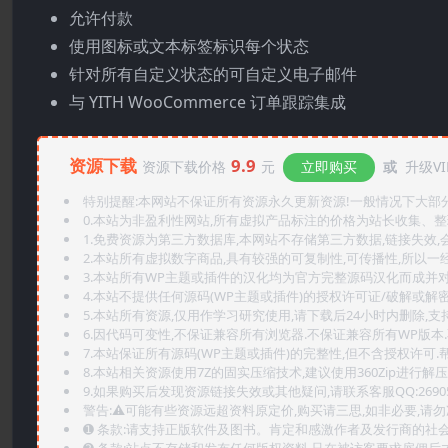
允许付款
使用图标或文本标签标识每个状态
针对所有自定义状态的可自定义电子邮件
与 YITH WooCommerce 订单跟踪集成
资源下载
9.9
资源下载价格
元
立即购买
或
升级VI
特别提醒:本网站不保证所有资源永久更新资源!一般情况下大部分资
0.本站为非盈利性网站,所有虚拟产品标注的价格为站长收集、
1.免费资源为第三方数据库,本网站不存储第三方数据,链接失效,
2.本站所有虚拟数字商品,具有较强的可复制性,可传播性,所以一经
3.本站所有WP主题或插件的汉化均为官方完整源码汉化而成并
4.本站不提供任何源码(WP主题或插件)的授权许可证/破解或解
5.本站所有资源,仅用作学习研究使用,请下载后24小时内删除,支
6.因代码可变性,不保证兼容所有浏览器.不保证兼容所有WP版本
7.本站保证所有源码(WP主题或插件)的完整性,但不含授权许可.帮助
8.本站相关资源使用7Z的固实压缩技术,建议使用360Zip进行解压
9.如果购买后发现资源链接失效或其他疑问,请联系客服QQ:2690565
警告:⚠️可能有些资源远超资料原定价,购买请三思,如非必要,请勿
➊️ 条款:请支持正版软件及图书。肯定和感激作者及发行商的社会