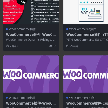
WooCommerce插件
WooCommerce插件
WooCommerce插件-WooCo
WooCommerce插件-YI
mmerce Dynamic Pricing &
ooCommerce EU VAT, O
WooCommerce Dynamic Pricing & Di
YITH WooCommerce EU VAT, O
Discounts with AI 3.0.0
IOSS Premium 2.31.0
scou...
OSS ...
2 年前
33
2 年前
WooCommerce插件
WooCommerce插件
WooCommerce插件-WooCo
WooCommerce插件-Cos
mmerce Newsletter Subscr
Reports for WooComm