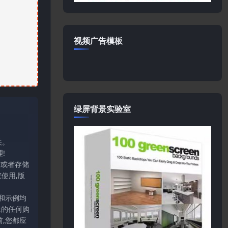
视频广告模板
绿屏背景实验室
关。
!
输或者存储
使用,版
和示例均
上的任何购
,您都应