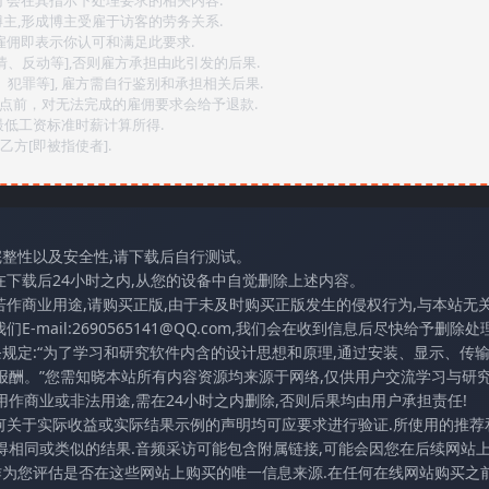
后才会在其指示下处理要求的相关内容.
博主,形成博主受雇于访客的劳务关系.
,雇佣即表示你认可和满足此要求.
情、反动等],否则雇方承担由此引发的后果.
、犯罪等], 雇方需自行鉴别和承担相关后果.
2点前，对无法完成的雇佣要求会给予退款.
最低工资标准时薪计算所得.
方[即被指使者].
完整性以及安全性,请下载后自行测试。
在下载后24小时之内,从您的设备中自觉删除上述内容。
若作商业用途,请购买正版,由于未及时购买正版发生的侵权行为,与本站无
mail:2690565141@QQ.com,我们会在收到信息后尽快给予删除处理
条规定:“为了学习和研究软件内含的设计思想和原理,通过安装、显示、传
报酬。”您需知晓本站所有内容资源均来源于网络,仅供用户交流学习与研究
作商业或非法用途,需在24小时之内删除,否则后果均由用户承担责任!
任何关于实际收益或实际结果示例的声明均可应要求进行验证.所使用的推荐
得相同或类似的结果.音频采访可能包含附属链接,可能会因您在后续网站
访作为您评估是否在这些网站上购买的唯一信息来源.在任何在线网站购买之前