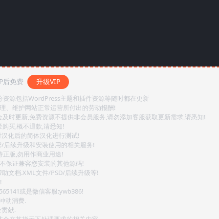
P后免费
升级VIP
源包括WordPress主题和插件资源等随时都在更新
整理、维护网站正常运营所付出的劳动报酬!
会及时更新,免费资源不提供非会员服务,请勿添加客服获取更新需求,请悉知!
购买,概不退款,请悉知!
对汉化后的简体汉化进行测试!
密/后续升级和安装使用的相关服务!
持正版,勿用作商业用途!
.不保证兼容您安装的其他源码!
文档.XML文件/PSD/后续升级等!
!
141或是微信客服:ywb386!
冲动消费.
贡献.