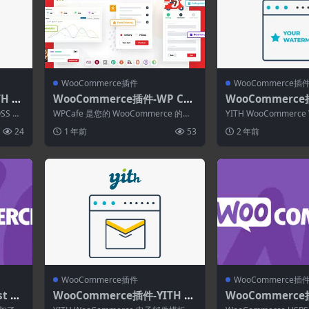
WooCommerce插件
WooCommerce插
TH W
WooCommerce插件-WP Caf
WooCommerce
SS &
e 2.2.29–WooCommerce的
ooCommerce W
SS & I
WPCafe 是您的 WooCommerce 的一
YITH WooCommerce 
餐厅预订.食品菜单和食品订购
remium 3.0.0
体化餐厅管理插件，允许您使用 ...
mium 将水印（徽...
24
1 年前
53
2 年前
WooCommerce插件
WooCommerce插
t &
WooCommerce插件-YITH W
WooCommerce
erce
ooCommerce Email Templa
mmerce USPS S