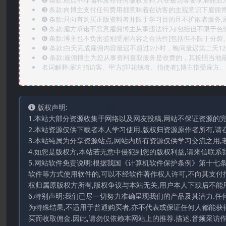
➋️ 条款:站点不存储和发布任何版权资料,只在被访客要求雇佣
➌️ 条款:向博主支付任何费用都意味着在访客的主观意识下雇佣
➍️ 条款:只向有购买正版资料者并限于学习目的且不扩散者服务
➎ 条款:雇方承诺不恶意雇佣博主从事违法行为[包括但不限于色
➏️ 条款:博主也不负责鉴别受雇内容之合法性[包括但不限于分裂
❼ 条款:白天完成雇佣内容最迟不超过2小时，晚间最迟第二天1
❽ 条款:雇佣博主为您从事资料查取服务是收费的，其按照当地
名词解释:雇方指访客、甲方[即花钱者、指使者],博主指受雇方、乙
版权声明:
1.本站大部分资源收集于网络以及网友投稿,网站不保证资源的
2.本站资源仅供下载者本人学习使用,版权归资源原作者所有,请
3.本站纯属为分享资源站点,网站内所有资源仅供学习交流之用,
4.如您是版权方,本站若无意中侵犯到您的版权利益,请来信联系我们E-
5.网站软件免责说明:根据我国《计算机软件保护条例》第十七
软件等方式使用软件的,可以不经软件著作权人许可,不向其支付
权归属原版权方所有,版权争议与本站无关,用户本人下载后不能用
6.特别声明:我们已尽一切努力准确呈现我们的产品及其潜力.
为特殊结果,不适用于普通购买者,亦不代表或保证任何人都能获
买而收取佣金.因此,请勿仅依赖本网站上的推荐.描述.音频采