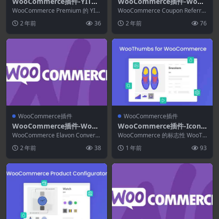
WooCommerce插件-YITH
WooCommerce插件-WooC
Event Tickets for WooCo
ommerce Coupon Referral
WooCommerce Premium 的 YIT
WooCommerce Coupon Referral
mmerce Premium 1.34.0
H 活动门票是 通过您的商店管...
Program 1.7.8
Program推荐营销是...
2 年前
36
2 年前
76
WooCommerce插件
WooCommerce插件
WooCommerce插件-WooC
WooCommerce插件-Iconic
ommerce Elavon Converg
WooThumbs for WooCom
WooCommerce Elavon Converg
WooCommerce 的标志性 WooTh
e Payment Gateway 2.14.5
e 支付网关接受北美第四大商...
merce 5.12.1
umbs 在几分钟内清空了产品图片
2 年前
38
1 年前
93
库...