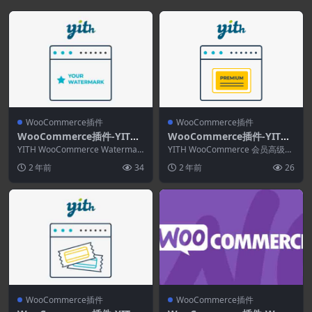
WooCommerce插件
WooCommerce插件
WooCommerce插件-YITH
WooCommerce插件-YITH
WooCommerce Watermar
WooCommerce Members
YITH WooCommerce Watermar
YITH WooCommerce 会员高级版
k Premium 3.0.0
k Premium 将水印（徽...
hip Premium 2.17.0
激活您的电子商务的某些部分并限
2 年前
34
2 年前
26
制访...
WooCommerce插件
WooCommerce插件