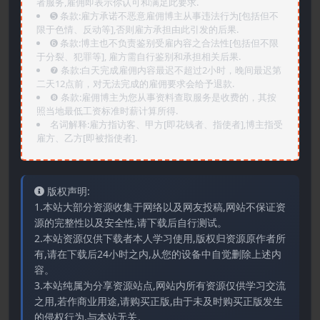
者服务,雇佣即表示你认可和满足此要求.
➎ 条款:雇方承诺不恶意雇佣博主从事违法行为[包括但不
限于色情、反动等],否则雇方承担由此引发的后果.
➏️ 条款:博主也不负责鉴别受雇内容之合法性[包括但不限
于分裂、犯罪等], 雇方需自行鉴别和承担相关后果.
❼ 条款:白天完成雇佣内容最迟不超过2小时，晚间最迟第
二天12点前，对无法完成的雇佣要求会给予退款.
❽ 条款:雇佣博主为您从事资料查取服务是收费的，其按
照当地最低工资标准时薪计算所得.
名词解释:雇方指访客、甲方[即花钱者、指使者],博主指受
雇方、乙方[即被指使者].
版权声明:
1.本站大部分资源收集于网络以及网友投稿,网站不保证资
源的完整性以及安全性,请下载后自行测试。
2.本站资源仅供下载者本人学习使用,版权归资源原作者所
有,请在下载后24小时之内,从您的设备中自觉删除上述内
容。
3.本站纯属为分享资源站点,网站内所有资源仅供学习交流
之用,若作商业用途,请购买正版,由于未及时购买正版发生
的侵权行为,与本站无关。