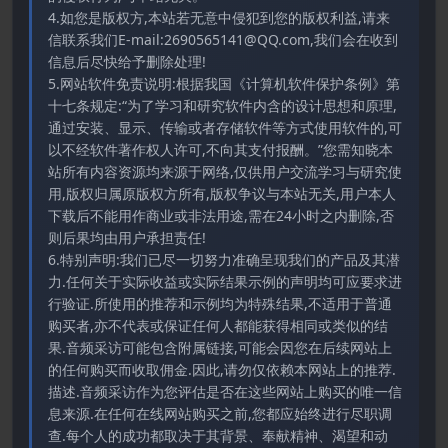
4.如您是版权方,本站若无意中侵犯到您的版权利益,请来
信联系我们E-mail:2690565141@QQ.com,我们会在收到
信息后尽快给予删除处理!
5.网站软件免责说明:根据我国《计算机软件保护条例》第
十七条规定:“为了学习和研究软件内含的设计思想和原理,
通过安装、显示、传输或者存储软件等方式使用软件的,可
以不经软件著作权人许可,不向其支付报酬。”您需知晓本
站所有内容资源均来源于网络,仅供用户交流学习与研究使
用,版权归属原版权方所有,版权争议与本站无关,用户本人
下载后不能用作商业或非法用途,需在24小时之内删除,否
则后果均由用户承担责任!
6.特别声明:我们已尽一切努力准确呈现我们的产品及其潜
力.任何关于实际收益或实际结果示例的声明均可应要求进
行验证.所使用的推荐和示例均为特殊结果,不适用于普通
购买者,亦不代表或保证任何人都能获得相同或类似的结
果.音频采访可能包含附属链接,可能会因您在后续网站上
的任何购买而收取佣金.因此,请勿仅依赖本网站上的推荐.
描述.音频采访作为您评估是否在这些网站上购买的唯一信
息来源.在任何在线网站购买之前,您都应始终进行尽职调
查.每个人的成功都取决于其背景、奉献精神、渴望和动