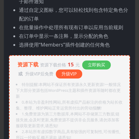
子邮件通知
通过自定义图标，您可以轻松找到包含特定角色分
配的订单
在批量操作中处理所有现有订单以应用当前规则
在订单中显示一条注释，显示分配的角色
选择使用“Members”插件创建的任何角色
资源下载
15
资源下载价格
元
立即购买
或
升级VIP后免费
升级VIP
特别提醒:本网站不保证所有资源永久更新资源!一般情况
下大部分资源包括WordPress主题和插件资源等随时都在更
新
0.本站为非盈利性网站,所有虚拟产品标注的价格为站长收
集、整理、维护网站正常运营所付出的劳动报酬!
1.免费资源为第三方数据库,本网站不存储第三方数据,链
接失效,会及时更新,免费资源不提供非会员服务,请勿添加客
服获取更新需求,请悉知!
2.本站所有虚拟数字商品,具有较强的可复制性,可传播性,
所以一经购买,概不退款,请悉知!