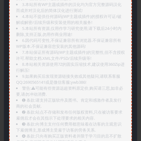
3.本站所有WP主题或插件的汉化均为官方完整源码汉化
而成并对汉化后的简体汉化进行测试!
4.本站不提供任何源码(WP主题或插件)的授权许可证/破
解或解密/后续升级和安装使用的相关服务!
5.本站所有资源,仅用作学习研究使用,请下载后24小时内
删除,支持正版,勿用作商业用途!
6.因代码可变性,不保证兼容所有浏览器.不保证兼容所有
WP版本.不保证兼容您安装的其他源码!
7.本站保证所有源码(WP主题或插件)的完整性,但不含授权
许可.帮助文档.XML文件/PSD/后续升级等!
8.本站相关资源使用7Z的固实压缩技术,建议使用360Zip进
行解压!
9.如果购买后发现资源链接失效或其他疑问,请联系客服
QQ:2690565141或是微信客服:ywb386!
警告:⚠️可能有些资源远超资料原定价,购买请三思,如非必
要,请勿冲动消费.
➊️ 条款:请支持正版软件及图书。肯定和感激作者及发行
商的社会贡献.
➋️ 条款:站点不存储和发布任何版权资料,只在被访客要求
雇佣后才会在其指示下处理要求的相关内容.
➌️ 条款:向博主支付任何费用都意味着在访客的主观意识
下雇佣博主,形成博主受雇于访客的劳务关系.
➍️ 条款:只向有购买正版资料者并限于学习目的且不扩散