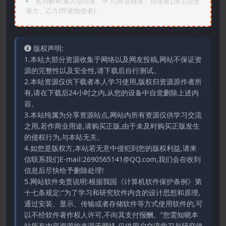
名词解释:雇方指访客、甲方[即花钱者、指使者],博主指受
雇方、乙方[即被指使者].
版权声明:
1.本站大部分资源收集于网络以及网友投稿,网站不保证资
源的完整性以及安全性,请下载后自行测试。
2.本站资源仅供下载者本人学习使用,版权归资源原作者所
有,请在下载后24小时之内,从您的设备中自觉删除上述内
容。
3.本站纯属为分享资源站点,网站内所有资源仅供学习交流
之用,若作商业用途,请购买正版,由于未及时购买正版发生
的侵权行为,与本站无关。
4.如您是版权方,本站若无意中侵犯到您的版权利益,请来
信联系我们E-mail:2690565141@QQ.com,我们会在收到
信息后尽快给予删除处理!
5.网站软件免责说明:根据我国《计算机软件保护条例》第
十七条规定:“为了学习和研究软件内含的设计思想和原理,
通过安装、显示、传输或者存储软件等方式使用软件的,可
以不经软件著作权人许可,不向其支付报酬。”您需知晓本
站所有内容资源均来源于网络,仅供用户交流学习与研究使