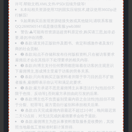
许可.帮助文档.XML文件/PSD/后续升级等!
8.本站相关资源使用7Z的固实压缩技术,建议使用360Zip进
行解压!
9.如果购买后发现资源链接失效或其他疑问,请联系客服
QQ:2690565141或是微信客服:ywb386!
警告:⚠️可能有些资源远超资料原定价,购买请三思,如非必
要,请勿冲动消费.
➊️ 条款:请支持正版软件及图书。肯定和感激作者及发行
商的社会贡献.
➋️ 条款:站点不存储和发布任何版权资料,只在被访客要求
雇佣后才会在其指示下处理要求的相关内容.
➌️ 条款:向博主支付任何费用都意味着在访客的主观意识
下雇佣博主,形成博主受雇于访客的劳务关系.
➍️ 条款:只向有购买正版资料者并限于学习目的且不扩散
者服务,雇佣即表示你认可和满足此要求.
➎ 条款:雇方承诺不恶意雇佣博主从事违法行为[包括但不
限于色情、反动等],否则雇方承担由此引发的后果.
➏️ 条款:博主也不负责鉴别受雇内容之合法性[包括但不限
于分裂、犯罪等], 雇方需自行鉴别和承担相关后果.
❼ 条款:白天完成雇佣内容最迟不超过2小时，晚间最迟第
二天12点前，对无法完成的雇佣要求会给予退款.
❽ 条款:雇佣博主为您从事资料查取服务是收费的，其按
照当地最低工资标准时薪计算所得.