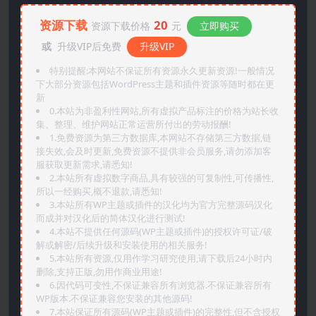
资源下载
20
资源下载价格
元
立即购买
或
升级VIP后免费
升级VIP
特别提醒:本网站不保证所有资源永久更新资源!一般情况
下大部分资源包括WordPress主题和插件资源等随时都在更
新
0.本站为非盈利性网站,所有虚拟产品标注的价格为站长收
集、整理、维护网站正常运营所付出的劳动报酬!
1.免费资源为第三方数据库,本网站不存储第三方数据,链
接失效,会及时更新,免费资源不提供非会员服务,请勿添加客
服获取更新需求,请悉知!
2.本站所有虚拟数字商品,具有较强的可复制性,可传播性,
所以一经购买,概不退款,请悉知!
3.本站所有WP主题或插件的汉化均为官方完整源码汉化
而成并对汉化后的简体汉化进行测试!
4.本站不提供任何源码(WP主题或插件)的授权许可证/破
解或解密/后续升级和安装使用的相关服务!
5.本站所有资源,仅用作学习研究使用,请下载后24小时内
删除,支持正版,勿用作商业用途!
6.因代码可变性,不保证兼容所有浏览器.不保证兼容所有
WP版本.不保证兼容您安装的其他源码!
7.本站保证所有源码(WP主题或插件)的完整性,但不含授权