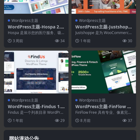
Wordpress主题
Wordpress主题
WordPress主题-Hospa 2.2.
WordPress主题-Justshopp
0–医生.医疗诊所和医院Wor
e 12.7.0–Elementor 蛋糕.面
Hospa 是展示您的医疗服务、吸
Justshoppe 是为 WooCommerce
dPress主题
引患者并建立品牌信任的理想之
包店和食品WordPress主题
构建的终极 WordPres...
3 周前
34
1 年前
30
选。无论您是牙科诊...
Wordpress主题
Wordpress主题
WordPress主题-Findus 1.1.
WordPress主题-FinFlow 3.
57–目录列表WordPress主题
2.6–银行.金融和金融科技Wo
Findus 是一个列表目录 WordPres
FinFlow Free 具有专业、像素完美
s 主题，可帮助您创建、管理本地
rdPress主题
和干净的现代布局，几乎适合您需
1 年前
29
8 月前
37
或...
要的任...
网站滚动公告