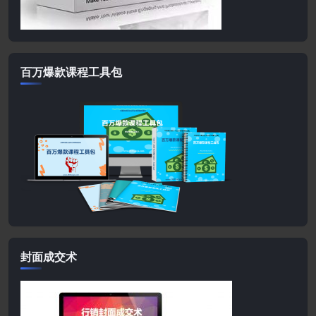
百万爆款课程工具包
封面成交术