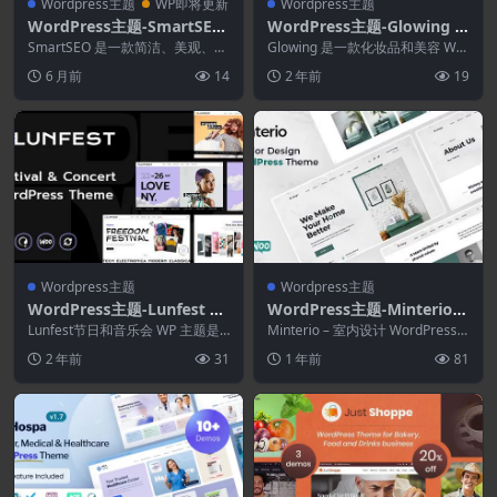
Wordpress主题
WP即将更新
Wordpress主题
WordPress主题-SmartSEO
WordPress主题-Glowing 1.
2.17.0–SEO和营销服务Word
3.1–美容化妆品商店主题
SmartSEO 是一款简洁、美观、充
Glowing 是一款化妆品和美容 Wo
Press主题
满活力、功能强大且高度优化的 W
oCommerce 商店 WordPre...
6 月前
14
2 年前
19
ordPr...
Wordpress主题
Wordpress主题
WordPress主题-Lunfest 1.
WordPress主题-Minterio
0.3–节日和音乐会WordPres
1.4.0–室内设计WordPress
Lunfest节日和音乐会 WP 主题是
Minterio – 室内设计 WordPress
s主题
您需要的一切！ 该主题非常适合
主题
主题是专为室内设计、建筑、外...
2 年前
31
1 年前
81
所有类型的...