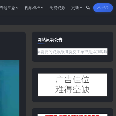
专题汇总
视频模板
免费资源
更新
登录
网站滚动公告
站没有你需要的资源,欢迎提交工单或是添加客服微信:ywb386获