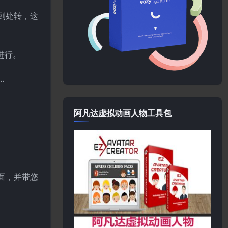
到处转，这
进行。
…
阿凡达虚拟动画人物工具包
方面，并带您