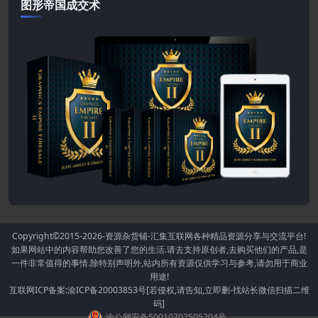
图形帝国成交术
Copyright©2015-2026
-资源杂货铺-汇集互联网各种精品资源分享与交流平台!
如果网站中的内容帮助您改善了您的生活.请去支持原创者,去购买他们的产品,是
一件非常值得的事情.除特别声明外,站内所有资源仅供学习与参考,请勿用于商业
用途!
互联网ICP备案:渝ICP备20003853号[若侵权,请告知,立即删-找站长微信扫描二维
码]
渝公网安备50010702505204号