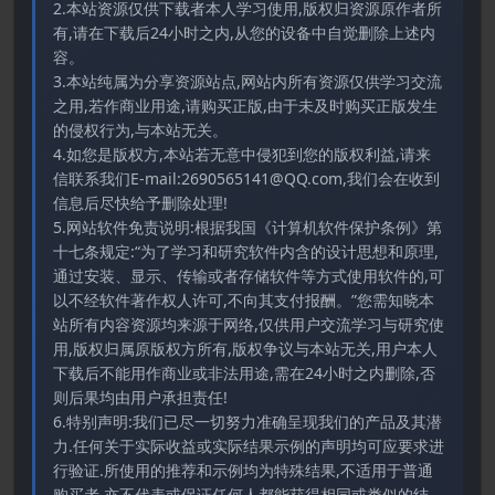
2.本站资源仅供下载者本人学习使用,版权归资源原作者所
有,请在下载后24小时之内,从您的设备中自觉删除上述内
容。
3.本站纯属为分享资源站点,网站内所有资源仅供学习交流
之用,若作商业用途,请购买正版,由于未及时购买正版发生
的侵权行为,与本站无关。
4.如您是版权方,本站若无意中侵犯到您的版权利益,请来
信联系我们E-mail:2690565141@QQ.com,我们会在收到
信息后尽快给予删除处理!
5.网站软件免责说明:根据我国《计算机软件保护条例》第
十七条规定:“为了学习和研究软件内含的设计思想和原理,
通过安装、显示、传输或者存储软件等方式使用软件的,可
以不经软件著作权人许可,不向其支付报酬。”您需知晓本
站所有内容资源均来源于网络,仅供用户交流学习与研究使
用,版权归属原版权方所有,版权争议与本站无关,用户本人
下载后不能用作商业或非法用途,需在24小时之内删除,否
则后果均由用户承担责任!
6.特别声明:我们已尽一切努力准确呈现我们的产品及其潜
力.任何关于实际收益或实际结果示例的声明均可应要求进
行验证.所使用的推荐和示例均为特殊结果,不适用于普通
购买者,亦不代表或保证任何人都能获得相同或类似的结