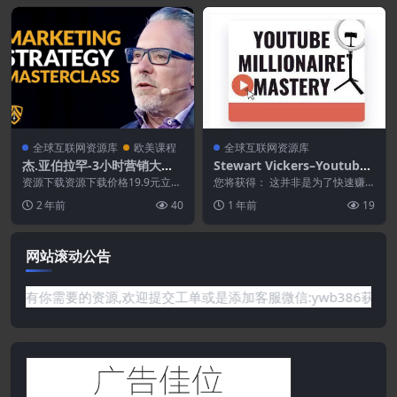
全球互联网资源库
欧美课程
全球互联网资源库
杰.亚伯拉罕-3小时营销大师
Stewart Vickers–Youtube
班[英语]
Millionaire Mastery
资源下载资源下载价格19.9元立即
您将获得： 这并非是为了快速赚
购买 或 &n...
钱而草草地拼凑起来的另一个普通
2 年前
40
1 年前
19
的、重新制作的“课程...
网站滚动公告
要的资源,欢迎提交工单或是添加客服微信:ywb386获取帮助！