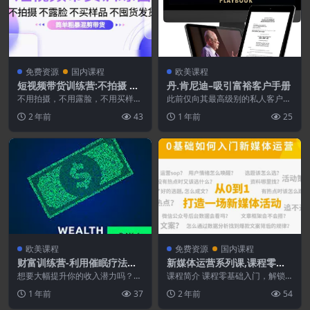
免费资源
国内课程
欧美课程
短视频带货训练营:不拍摄 不
丹.肯尼迪–吸引富裕客户手册
露脸 不买样品 不囤货发货 简
不用拍摄，不用露脸，不用买样
此前仅向其最高级别的私人客户提
单粗暴混剪带货[第三期]
品，不用囤货发货，简单粗暴的混
供——现于 7 年来首次公开 曝
2 年前
43
1 年前
25
剪带货！ 1.前言.m...
光： 丹·肯尼迪...
欧美课程
免费资源
国内课程
财富训练营-利用催眠疗法立
新媒体运营系列课,课程零基
即提升你的财富潜力
础入门,解锁高薪职业必备的
想要大幅提升你的收入潜力吗？
课程简介 课程零基础入门，解锁
毫不费力地创造令人难以置信的新
四项技能
高薪职业必备的四项技能，50+真
1 年前
37
2 年前
54
繁荣水平？开始生活 ...
实案例拆解，4场项...