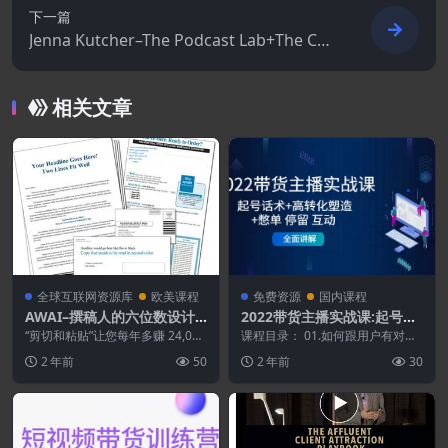
下一篇
Jenna Kutcher–The Podcast Lab+The Con
tent Lab
相关文章
全球互联网资源库
欧美课程
免费资源
国内课程
AWAI–撰稿人的六位数设计
2022带货主播实战课:起号话
库
术+高转化塑造+憋单 停留 互
“剪切和粘贴”让您每年多赚 24,000
课程目录： 01.如何跟用户有对话
美元…… 你会对每个文案项目额外
动 全面讲解
感.mp4 02.建模打标签（如何获取
2 年前
50
2 年前
30
10...
精准流量...