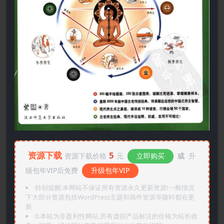
资源下载
5
资源下载价格
元
立即购买
或
升
级包年VIP后免费
升级包年VIP
特别提醒:本网站不保证所有资源永久更新资源!一般情况
下大部分资源包括WordPress主题和插件资源等随时都在更
新
0.本站为非盈利性网站,所有虚拟产品标注的价格为站长收