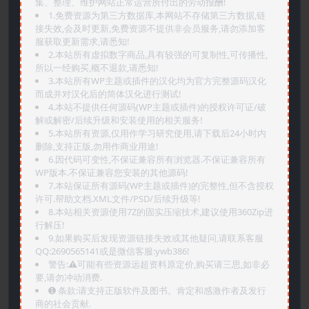
集、整理、维护网站正常运营所付出的劳动报酬!
1.免费资源为第三方数据库,本网站不存储第三方数据,链
接失效,会及时更新,免费资源不提供非会员服务,请勿添加客
服获取更新需求,请悉知!
2.本站所有虚拟数字商品,具有较强的可复制性,可传播性,
所以一经购买,概不退款,请悉知!
3.本站所有WP主题或插件的汉化均为官方完整源码汉化
而成并对汉化后的简体汉化进行测试!
4.本站不提供任何源码(WP主题或插件)的授权许可证/破
解或解密/后续升级和安装使用的相关服务!
5.本站所有资源,仅用作学习研究使用,请下载后24小时内
删除,支持正版,勿用作商业用途!
6.因代码可变性,不保证兼容所有浏览器.不保证兼容所有
WP版本.不保证兼容您安装的其他源码!
7.本站保证所有源码(WP主题或插件)的完整性,但不含授权
许可.帮助文档.XML文件/PSD/后续升级等!
8.本站相关资源使用7Z的固实压缩技术,建议使用360Zip进
行解压!
9.如果购买后发现资源链接失效或其他疑问,请联系客服
QQ:2690565141或是微信客服:ywb386!
警告:⚠️可能有些资源远超资料原定价,购买请三思,如非必
要,请勿冲动消费.
➊️ 条款:请支持正版软件及图书。肯定和感激作者及发行
商的社会贡献.