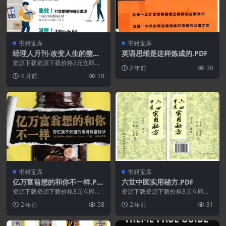
书籍宝库
书籍宝库
经理人月刊-改变人生的整理
英语思维是这样炼成的.PDF
术.PDF
资源下载资源下载价格2元立即购
2 年前
30
买 或 ...
4 月前
18
书籍宝库
书籍宝库
亿万富翁想的和你不一样.PD
六世中医实用秘方.PDF
F
资源下载资源下载价格3元立即购
资源下载资源下载价格3元立即购
买 或 ...
买 或 ...
2 年前
58
2 年前
31