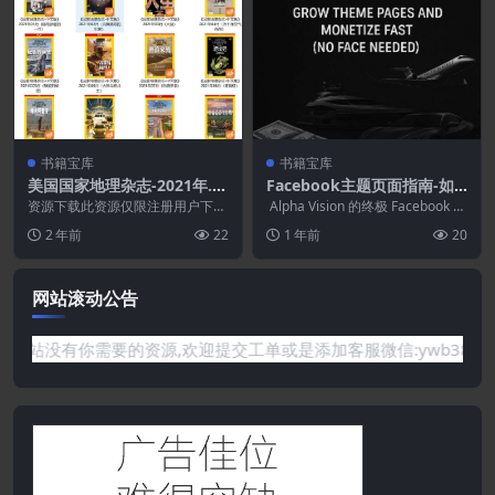
书籍宝库
书籍宝库
美国国家地理杂志-2021年.P
Facebook主题页面指南-如
DF
何在没有任何技能的情况下在
资源下载此资源仅限注册用户下
Alpha Vision 的终极 Facebook 主
载，请先登录特别提醒:本网站不
Facebook 上每月赚取 5,000
题页面蓝图，助您快速打造...
2 年前
22
1 年前
20
保证所有资源永久更新资...
美元.PDF
网站滚动公告
问题或是网站没有你需要的资源,欢迎提交工单或是添加客服微信:yw