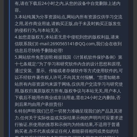
有,请在下载后24小时之内,从您的设备中自觉删除上述内
容。
3.本站纯属为分享资源站点,网站内所有资源仅供学习交流
之用,若作商业用途,请购买正版,由于未及时购买正版发生
的侵权行为,与本站无关。
4.如您是版权方,本站若无意中侵犯到您的版权利益,请来
信联系我们E-mail:2690565141@QQ.com,我们会在收到
信息后尽快给予删除处理!
5.网站软件免责说明:根据我国《计算机软件保护条例》第
十七条规定:“为了学习和研究软件内含的设计思想和原理,
通过安装、显示、传输或者存储软件等方式使用软件的,可
以不经软件著作权人许可,不向其支付报酬。”您需知晓本
站所有内容资源均来源于网络,仅供用户交流学习与研究使
用,版权归属原版权方所有,版权争议与本站无关,用户本人
下载后不能用作商业或非法用途,需在24小时之内删除,否
则后果均由用户承担责任!
6.特别声明:我们已尽一切努力准确呈现我们的产品及其潜
力.任何关于实际收益或实际结果示例的声明均可应要求进
行验证.所使用的推荐和示例均为特殊结果,不适用于普通
购买者,亦不代表或保证任何人都能获得相同或类似的结