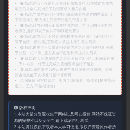
➋️ 条款:站点不存储和发布任何版权资料,只在被访客要求
雇佣后才会在其指示下处理要求的相关内容.
➌️ 条款:向博主支付任何费用都意味着在访客的主观意识
下雇佣博主,形成博主受雇于访客的劳务关系.
➍️ 条款:只向有购买正版资料者并限于学习目的且不扩散
者服务,雇佣即表示你认可和满足此要求.
➎ 条款:雇方承诺不恶意雇佣博主从事违法行为[包括但不
限于色情、反动等],否则雇方承担由此引发的后果.
➏️ 条款:博主也不负责鉴别受雇内容之合法性[包括但不限
于分裂、犯罪等], 雇方需自行鉴别和承担相关后果.
❼ 条款:白天完成雇佣内容最迟不超过2小时，晚间最迟第
二天12点前，对无法完成的雇佣要求会给予退款.
❽ 条款:雇佣博主为您从事资料查取服务是收费的，其按
照当地最低工资标准时薪计算所得.
名词解释:雇方指访客、甲方[即花钱者、指使者],博主指受
雇方、乙方[即被指使者].
版权声明:
1.本站大部分资源收集于网络以及网友投稿,网站不保证资
源的完整性以及安全性,请下载后自行测试。
2.本站资源仅供下载者本人学习使用,版权归资源原作者所