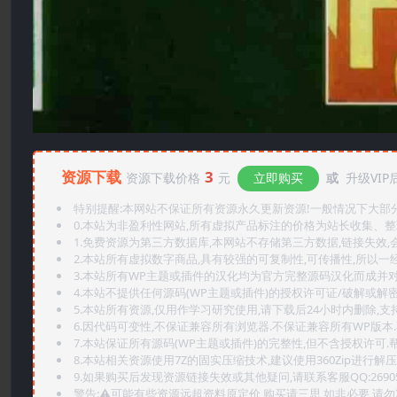
资源下载
3
资源下载价格
元
立即购买
或
升级VIP
特别提醒:本网站不保证所有资源永久更新资源!一般情况下大部分资
0.本站为非盈利性网站,所有虚拟产品标注的价格为站长收集、
1.免费资源为第三方数据库,本网站不存储第三方数据,链接失效,
2.本站所有虚拟数字商品,具有较强的可复制性,可传播性,所以一经
3.本站所有WP主题或插件的汉化均为官方完整源码汉化而成并
4.本站不提供任何源码(WP主题或插件)的授权许可证/破解或解
5.本站所有资源,仅用作学习研究使用,请下载后24小时内删除,支
6.因代码可变性,不保证兼容所有浏览器.不保证兼容所有WP版本
7.本站保证所有源码(WP主题或插件)的完整性,但不含授权许可.帮助
8.本站相关资源使用7Z的固实压缩技术,建议使用360Zip进行解压
9.如果购买后发现资源链接失效或其他疑问,请联系客服QQ:2690565
警告:⚠️可能有些资源远超资料原定价,购买请三思,如非必要,请勿