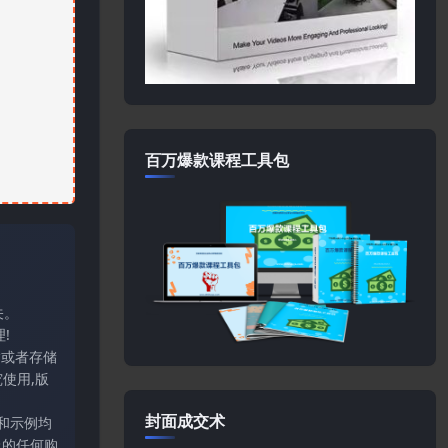
百万爆款课程工具包
关。
!
输或者存储
使用,版
封面成交术
和示例均
上的任何购