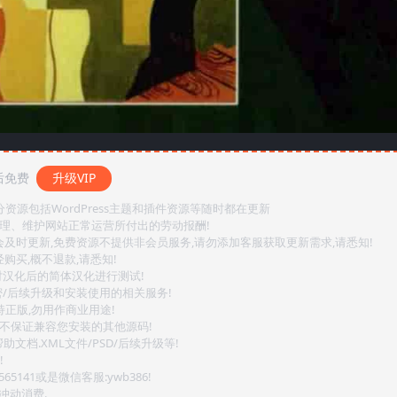
后免费
升级VIP
源包括WordPress主题和插件资源等随时都在更新
整理、维护网站正常运营所付出的劳动报酬!
会及时更新,免费资源不提供非会员服务,请勿添加客服获取更新需求,请悉知!
购买,概不退款,请悉知!
对汉化后的简体汉化进行测试!
密/后续升级和安装使用的相关服务!
持正版,勿用作商业用途!
.不保证兼容您安装的其他源码!
文档.XML文件/PSD/后续升级等!
!
141或是微信客服:ywb386!
冲动消费.