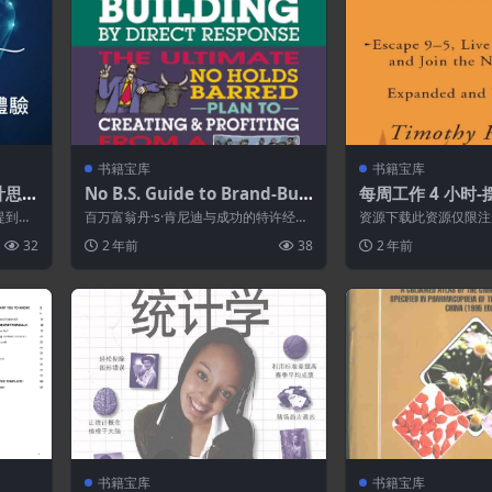
书籍宝库
书籍宝库
計思考
No B.S. Guide to Brand-Buil
每周工作 4 小时
ding by Direct Response: T
的生活,随时随地
提到數
百万富翁丹·s·肯尼迪与成功的特许经营
资源下载此资源仅限注
he Ultimate No Holds Barr
行列(扩展和更新).
，但是
权授权人福雷斯特·瓦尔登和吉姆·卡瓦
先登录特别提醒:本网
32
2 年前
38
2 年前
莱一起...
永久更新资...
ed Plan to Creating and Pr
ofiting from a Powerful Br
and Without Buying It
书籍宝库
书籍宝库