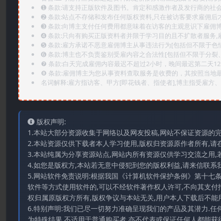
➊️ 条款:请支持正版软件及图书。肯定和感激作者及发行商的社会
➋️ 条款:站点不存储和发布任何版权资料,只在被访客要求雇佣
➌️ 条款:向博主支付任何费用都意味着在访客的主观意识下雇佣
➍️ 条款:只向有购买正版资料者并限于学习目的且不扩散者服务
➎ 条款:雇方承诺不恶意雇佣博主从事违法行为[包括但不限于色
➏️ 条款:博主也不负责鉴别受雇内容之合法性[包括但不限于分裂
❼ 条款:白天完成雇佣内容最迟不超过2小时，晚间最迟第二天1
❽ 条款:雇佣博主为您从事资料查取服务是收费的，其按照当地
名词解释:雇方指访客、甲方[即花钱者、指使者],博主指受雇方、乙
版权声明:
1.本站大部分资源收集于网络以及网友投稿,网站不保证资源的
2.本站资源仅供下载者本人学习使用,版权归资源原作者所有,请
3.本站纯属为分享资源站点,网站内所有资源仅供学习交流之用,
4.如您是版权方,本站若无意中侵犯到您的版权利益,请来信联系我们E-
5.网站软件免责说明:根据我国《计算机软件保护条例》第十七
软件等方式使用软件的,可以不经软件著作权人许可,不向其支付
权归属原版权方所有,版权争议与本站无关,用户本人下载后不能用
6.特别声明:我们已尽一切努力准确呈现我们的产品及其潜力.
为特殊结果,不适用于普通购买者,亦不代表或保证任何人都能获