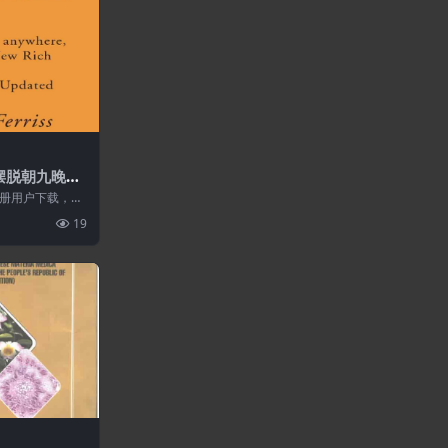
-摆脱朝九晚五
生活,加入新富
册用户下载，请
PDF
站不保证所有资源
19