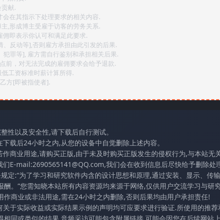
贡献.
后才会在其指示下处理要求的相关内容.
博主,形成博主受雇于访客的劳务关系.
,雇佣即表示你认可和满足此要求.
情、反动等],否则雇方承担由此引发的后果.
、犯罪等], 雇方需自行鉴别和承担相关后果.
2点前，对无法完成的雇佣要求会给予退款.
最低工资标准时薪计算所得.
方[即被指使者].
完整性以及安全性,请下载后自行测试。
在下载后24小时之内,从您的设备中自觉删除上述内容。
若作商业用途,请购买正版,由于未及时购买正版发生的侵权行为,与本站无
mail:2690565141@QQ.com,我们会在收到信息后尽快给予删除处理
条规定:“为了学习和研究软件内含的设计思想和原理,通过安装、显示、传
报酬。”您需知晓本站所有内容资源均来源于网络,仅供用户交流学习与研究
作商业或非法用途,需在24小时之内删除,否则后果均由用户承担责任!
任何关于实际收益或实际结果示例的声明均可应要求进行验证.所使用的推荐
得相同或类似的结果.音频采访可能包含附属链接,可能会因您在后续网站