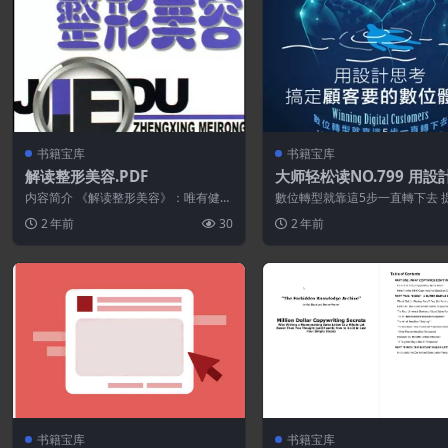
书籍宝库
书籍宝库
解读整形美容.PDF
大师轻松读NO.799 用設
搞定顧客要的數位體驗
内容简介 《解读整形美容》：唯有健康
數位轉型就靠這5步一直轉下去 
才是人生。这句话通俗易懂，但它的内
位轉型，你可能有一肚子的創意
2 年前
30
2 年前
涵却非常丰...
顧客並不會...
书籍宝库
书籍宝库