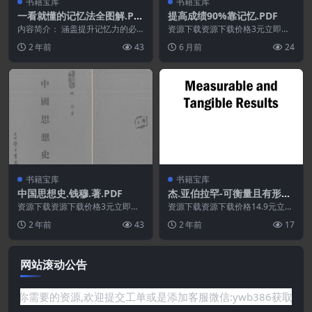
书籍宝库
书籍宝库
一看就懂的记忆法全图解.PD
提高成绩90%靠记忆.PDF
F
内容简介： 涵盖提升记忆力的必
资源下载资源下载价格3元立即购
备知识与技能，架构完整，方法科
买 或 ...
2 年前
43
6 月前
24
学实用。图文并茂，容...
书籍宝库
书籍宝库
中国思想史.钱穆.著.PDF
杰.亚伯拉罕-可衡量且有形的
结果.PDF
资源下载资源下载价格3元立即购
资源下载资源下载价格14.9元立即
买 或 ...
购买 或 &n...
2 年前
43
2 年前
17
网站滚动公告
要的资源,欢迎提交工单或是添加客服微信:ywb386获取帮助！