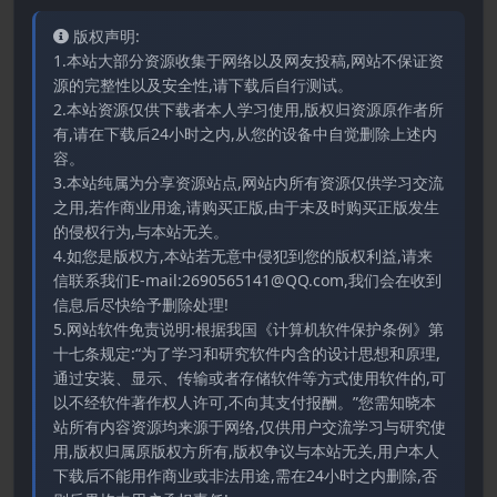
版权声明:
1.本站大部分资源收集于网络以及网友投稿,网站不保证资
源的完整性以及安全性,请下载后自行测试。
2.本站资源仅供下载者本人学习使用,版权归资源原作者所
有,请在下载后24小时之内,从您的设备中自觉删除上述内
容。
3.本站纯属为分享资源站点,网站内所有资源仅供学习交流
之用,若作商业用途,请购买正版,由于未及时购买正版发生
的侵权行为,与本站无关。
4.如您是版权方,本站若无意中侵犯到您的版权利益,请来
信联系我们E-mail:2690565141@QQ.com,我们会在收到
信息后尽快给予删除处理!
5.网站软件免责说明:根据我国《计算机软件保护条例》第
十七条规定:“为了学习和研究软件内含的设计思想和原理,
通过安装、显示、传输或者存储软件等方式使用软件的,可
以不经软件著作权人许可,不向其支付报酬。”您需知晓本
站所有内容资源均来源于网络,仅供用户交流学习与研究使
用,版权归属原版权方所有,版权争议与本站无关,用户本人
下载后不能用作商业或非法用途,需在24小时之内删除,否