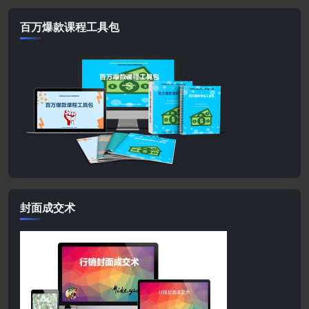
百万爆款课程工具包
封面成交术