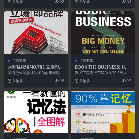
2 年前
28
2 年前
34
案或广告中使用的获胜...
书籍宝库
书籍宝库
大师轻松读NO.788 立場即品
BOOK THE BUSINESS: HO
牌
W TO MAKE BIG MONEY
說清楚你是誰才能讓你的事業脫胎
资源下载资源下载价格29.9元立即
換骨 你可能花很多心思思考「該
WITH YOUR BOOK WITHO
购买 或 &n...
2 年前
28
2 年前
22
做什麼？」或「該賣什...
UT EVEN SELLING A SINGL
E COPY