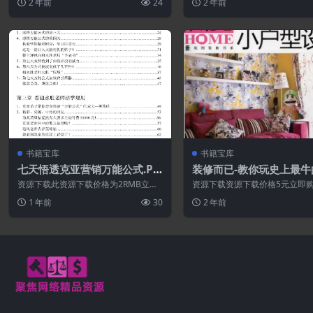
2 年前
24
2 年前
連串對的問...
书籍宝库
书籍宝库
七天悟透克亚营销万能公式.PD
装修而已-教你玩史上最牛
F
户型设计.PDF
资源下载此资源下载价格为2RMB立即
资源下载资源下载价格5元立即
购买（VIP免费）立即升级特别提醒:本
买 或 ...
1 年前
30
2 年前
网站不...