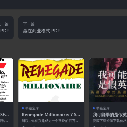
上一篇
下一篇
PDF
赢在商业模式.PDF
书籍宝库
书籍宝库
 SEL
Renegade Millionaire: 7 Se
我可能学的是假英语
crets To Extreme Wealth, A
即购
所以…你有兴趣成为一个叛逆的百万富
资源下载资源下载价格
utonomy, And Entrepreneu
翁吗? 你最后一次认为自己是一个把典
别提醒:本网站不保证