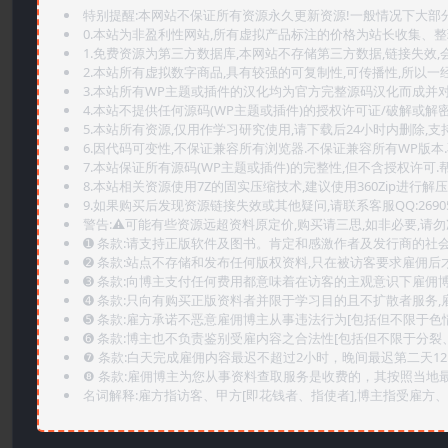
特别提醒:本网站不保证所有资源永久更新资源!一般情况下大部分资
0.本站为非盈利性网站,所有虚拟产品标注的价格为站长收集、
1.免费资源为第三方数据库,本网站不存储第三方数据,链接失效,
2.本站所有虚拟数字商品,具有较强的可复制性,可传播性,所以一经
3.本站所有WP主题或插件的汉化均为官方完整源码汉化而成并
4.本站不提供任何源码(WP主题或插件)的授权许可证/破解或解
5.本站所有资源,仅用作学习研究使用,请下载后24小时内删除,支
6.因代码可变性,不保证兼容所有浏览器.不保证兼容所有WP版本
7.本站保证所有源码(WP主题或插件)的完整性,但不含授权许可.帮助
8.本站相关资源使用7Z的固实压缩技术,建议使用360Zip进行解压
9.如果购买后发现资源链接失效或其他疑问,请联系客服QQ:2690565
警告:⚠️可能有些资源远超资料原定价,购买请三思,如非必要,请勿
➊️ 条款:请支持正版软件及图书。肯定和感激作者及发行商的社会
➋️ 条款:站点不存储和发布任何版权资料,只在被访客要求雇佣
➌️ 条款:向博主支付任何费用都意味着在访客的主观意识下雇佣
➍️ 条款:只向有购买正版资料者并限于学习目的且不扩散者服务
➎ 条款:雇方承诺不恶意雇佣博主从事违法行为[包括但不限于色
➏️ 条款:博主也不负责鉴别受雇内容之合法性[包括但不限于分裂
❼ 条款:白天完成雇佣内容最迟不超过2小时，晚间最迟第二天1
❽ 条款:雇佣博主为您从事资料查取服务是收费的，其按照当地
名词解释:雇方指访客、甲方[即花钱者、指使者],博主指受雇方、乙