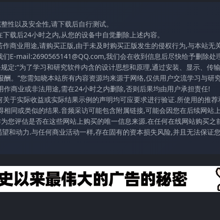
完整性以及安全性,请下载后自行测试。
在下载后24小时之内,从您的设备中自觉删除上述内容。
若作商业用途,请购买正版,由于未及时购买正版发生的侵权行为,与本站无
mail:2690565141@QQ.com,我们会在收到信息后尽快给予删除处理
条规定:“为了学习和研究软件内含的设计思想和原理,通过安装、显示、传
报酬。”您需知晓本站所有内容资源均来源于网络,仅供用户交流学习与研究
作商业或非法用途,需在24小时之内删除,否则后果均由用户承担责任!
任何关于实际收益或实际结果示例的声明均可应要求进行验证.所使用的推荐
得相同或类似的结果.音频采访可能包含附属链接,可能会因您在后续网站
访作为您评估是否在这些网站上购买的唯一信息来源.在任何在线网站购买之前
望和动力.与任何商业活动一样,存在固有的资本损失风险,并且无法保证