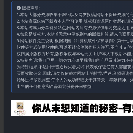
版权声明:
1.本站大部分资源收集于网络以及网友投稿,网站不保证资源的
2.本站资源仅供下载者本人学习使用,版权归资源原作者所有,请
3.本站纯属为分享资源站点,网站内所有资源仅供学习交流之用,
4.如您是版权方,本站若无意中侵犯到您的版权利益,请来信联系我们E-
5.网站软件免责说明:根据我国《计算机软件保护条例》第十七
软件等方式使用软件的,可以不经软件著作权人许可,不向其支付
权归属原版权方所有,版权争议与本站无关,用户本人下载后不能用
6.特别声明:我们已尽一切努力准确呈现我们的产品及其潜力.
为特殊结果,不适用于普通购买者,亦不代表或保证任何人都能获
买而收取佣金.因此,请勿仅依赖本网站上的推荐.描述.音频采
始终进行尽职调查.每个人的成功都取决于其背景、奉献精神、渴
出售的任何创意和产品就能获得任何收益!