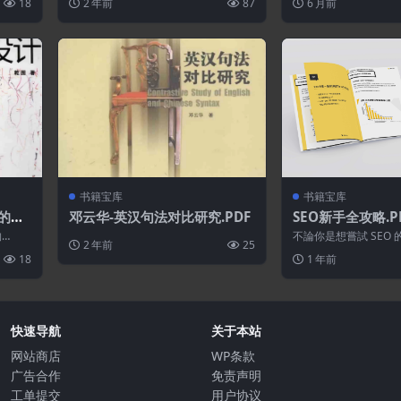
18
2 年前
87
6 月前
型和传统抛...
资源!一般...
rial Success
书籍宝库
书籍宝库
的小
邓云华-英汉句法对比研究.PDF
SEO新手全攻略.P
购
不論你是想嘗試 SEO
2 年前
25
加深技能的行銷人，只
18
1 年前
SEO...
快速导航
关于本站
网站商店
WP条款
广告合作
免责声明
工单提交
用户协议