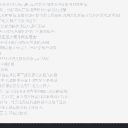
源包括WordPress主题和插件资源等随时都在更新
整理、维护网站正常运营所付出的劳动报酬!
会及时更新,免费资源不提供非会员服务,请勿添加客服获取更新需求,请悉知!
购买,概不退款,请悉知!
对汉化后的简体汉化进行测试!
密/后续升级和安装使用的相关服务!
持正版,勿用作商业用途!
.不保证兼容您安装的其他源码!
文档.XML文件/PSD/后续升级等!
!
141或是微信客服:ywb386!
冲动消费.
贡献.
后才会在其指示下处理要求的相关内容.
博主,形成博主受雇于访客的劳务关系.
,雇佣即表示你认可和满足此要求.
情、反动等],否则雇方承担由此引发的后果.
、犯罪等], 雇方需自行鉴别和承担相关后果.
2点前，对无法完成的雇佣要求会给予退款.
最低工资标准时薪计算所得.
方[即被指使者].