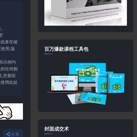
关。
!
输或者存储
百万爆款课程工具包
使用,版
和示例均
上的任何购
,您都应
您使用此处
封面成交术
分享