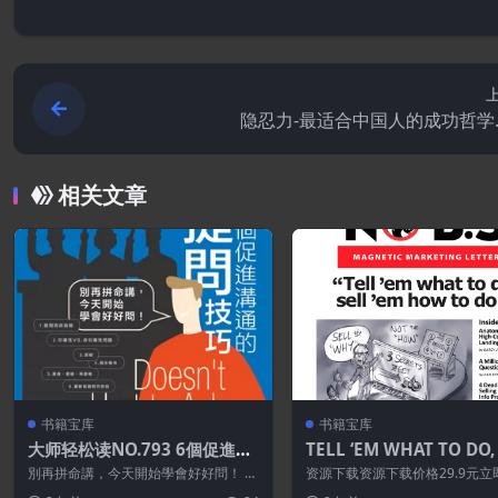
隐忍力-最适合中国人的成功哲学.
相关文章
书籍宝库
书籍宝库
大师轻松读NO.793 6個促進溝
TELL ‘EM WHAT TO DO,
通的提問技巧
L ‘EM HOW TO DO IT
別再拼命講，今天開始學會好好問！ 人
资源下载资源下载价格29.9元立
們天生渴望被傾聽，當你向別人提出一
买 或 &n...