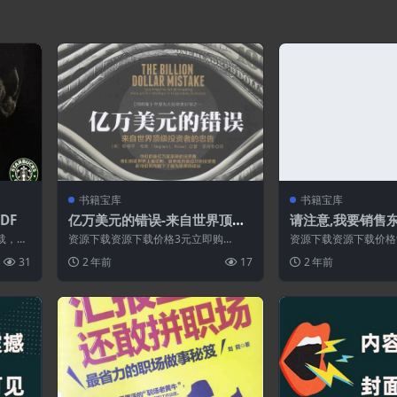
书籍宝库
书籍宝库
DF
亿万美元的错误-来自世界顶级
请注意,我要销售东
投资者的忠告.PDF
DF文档]
载，请
资源下载资源下载价格3元立即购
资源下载资源下载价格9
有资源
买 或 ...
特别提醒:本网站不保
31
2 年前
17
2 年前
新资源!...