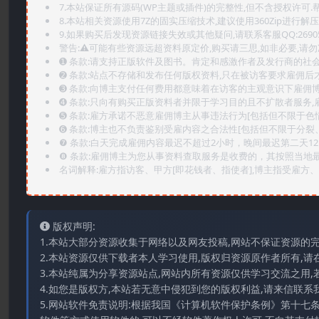
7.本站保证所有源码(WP主题或插件)的完整性,但不含授权许可.帮助
8.本站相关资源使用7Z的固实压缩技术,建议使用360Zip进行解压
9.如果购买后发现资源链接失效或其他疑问,请联系客服QQ:2690565
警告:⚠️可能有些资源远超资料原定价,购买请三思,如非必要,请勿
➊️ 条款:请支持正版软件及图书。肯定和感激作者及发行商的社会
➋️ 条款:站点不存储和发布任何版权资料,只在被访客要求雇佣
➌️ 条款:向博主支付任何费用都意味着在访客的主观意识下雇佣
➍️ 条款:只向有购买正版资料者并限于学习目的且不扩散者服务
➎ 条款:雇方承诺不恶意雇佣博主从事违法行为[包括但不限于色
➏️ 条款:博主也不负责鉴别受雇内容之合法性[包括但不限于分裂
❼ 条款:白天完成雇佣内容最迟不超过2小时，晚间最迟第二天1
❽ 条款:雇佣博主为您从事资料查取服务是收费的，其按照当地
名词解释:雇方指访客、甲方[即花钱者、指使者],博主指受雇方、乙
版权声明:
1.本站大部分资源收集于网络以及网友投稿,网站不保证资源的
2.本站资源仅供下载者本人学习使用,版权归资源原作者所有,请
3.本站纯属为分享资源站点,网站内所有资源仅供学习交流之用,
4.如您是版权方,本站若无意中侵犯到您的版权利益,请来信联系我们E-
5.网站软件免责说明:根据我国《计算机软件保护条例》第十七