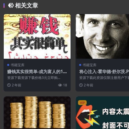
相关文章
书籍宝库
书籍宝库
赚钱其实很简单-成为富人的10
将心注入-霍华德·舒尔茨.P
8条捷径.PDF
资源下载资源下载价格3元立即购
资源下载此资源仅限注册用户下
买 或 ...
先登录特别提醒:本网站不保证所
2 年前
18
2 年前
永久更新资...
VIP