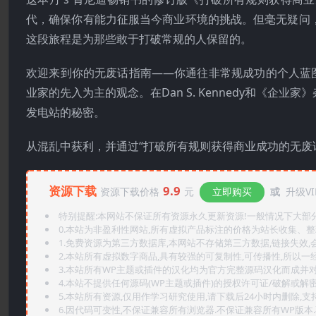
代，确保你有能力征服当今商业环境的挑战。但毫无疑问
这段旅程是为那些敢于打破常规的人保留的。
欢迎来到你的无废话指南——你通往非常规成功的个人蓝
业家的先入为主的观念。在Dan S. Kennedy和《
发电站的秘密。
从混乱中获利，并通过“打破所有规则获得商业成功的无废
资源下载
9.9
资源下载价格
元
立即购买
或
升级VI
特别提醒:本网站不保证所有资源永久更新资源!一般情况下大部分资
0.本站为非盈利性网站,所有虚拟产品标注的价格为站长收集、
1.免费资源为第三方数据库,本网站不存储第三方数据,链接失效,
2.本站所有虚拟数字商品,具有较强的可复制性,可传播性,所以一经
3.本站所有WP主题或插件的汉化均为官方完整源码汉化而成并
4.本站不提供任何源码(WP主题或插件)的授权许可证/破解或解
5.本站所有资源,仅用作学习研究使用,请下载后24小时内删除,支
6.因代码可变性,不保证兼容所有浏览器.不保证兼容所有WP版本