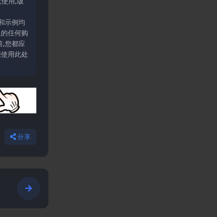
使用,版
和示例均
上的任何购
,您都应
您使用此处
分享