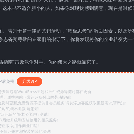
，这本书不适合胆小的人。如果你对现状感到满意，现在是时候
图。告别千篇一律的营销活动，“积极思考”的激励因素，以及所
企业家》杂志备受尊敬的专家们的指导下，你将发现将你的企业转变为
话指南”击败竞争对手。你的伟大之路就靠它了。
P后免费
升级VIP
源包括WordPress主题和插件资源等随时都在更新
整理、维护网站正常运营所付出的劳动报酬!
会及时更新,免费资源不提供非会员服务,请勿添加客服获取更新需求,请悉知!
购买,概不退款,请悉知!
对汉化后的简体汉化进行测试!
密/后续升级和安装使用的相关服务!
持正版,勿用作商业用途!
.不保证兼容您安装的其他源码!