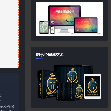
图形帝国成交术
关。
!
输或者存储