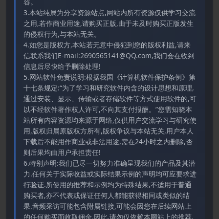
容。
3.本站纯属为分享资源站点,网站内所有资源仅供学习交流
之用,若作商业用途,请购买正版,由于未及时购买正版发生
的侵权行为,与本站无关。
4.如您是版权方,本站若无意中侵犯到您的版权利益,请来
信联系我们E-mail:2690565141@QQ.com,我们会在收到
信息后尽快给予删除处理!
5.网站软件免责说明:根据我国《计算机软件保护条例》第
十七条规定:“为了学习和研究软件内含的设计思想和原理,
通过安装、显示、传输或者存储软件等方式使用软件的,可
以不经软件著作权人许可,不向其支付报酬。”您需知晓本
站所有内容资源均来源于网络,仅供用户交流学习与研究使
用,版权归属原版权方所有,版权争议与本站无关,用户本人
下载后不能用作商业或非法用途,需在24小时之内删除,否
则后果均由用户承担责任!
6.特别声明:我们已尽一切努力准确呈现我们的产品及其潜
力.任何关于实际收益或实际结果示例的声明均可应要求进
行验证.所使用的推荐和示例均为特殊结果,不适用于普通
购买者,亦不代表或保证任何人都能获得相同或类似的结
果.音频采访可能包含附属链接,可能会因您在后续网站上
的任何购买而收取佣金.因此,请勿仅依赖本网站上的推荐.