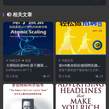
相关文章
书籍宝库
更新
书籍宝库
大师轻松读969:原子擴張 遊
老HR教你轻松做招聘实操案
戲產業以小搏大的致勝攻略
例版.PDF
[rafflepress id=”1″]
资源下载资源下载价格2元立即购
买 或 ...
2 年前
41
2 年前
29