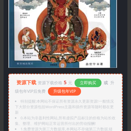
资源下载
5
资源下载价格
元
立即购买
或
升
级包年VIP后免费
升级包年VIP
特别提醒:本网站不保证所有资源永久更新资源!一般情况
下大部分资源包括WordPress主题和插件资源等随时都在更
新
0.本站为非盈利性网站,所有虚拟产品标注的价格为站长收
集、整理、维护网站正常运营所付出的劳动报酬!
1.免费资源为第三方数据库,本网站不存储第三方数据,链