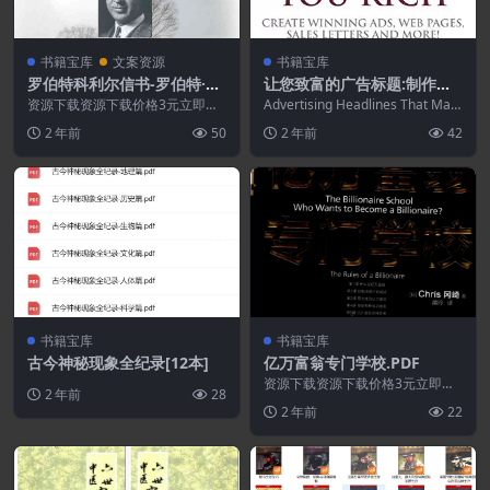
书籍宝库
文案资源
书籍宝库
罗伯特科利尔信书-罗伯特·科
让您致富的广告标题:制作获
利尔.PDF
奖广告、网页、销售信等.PD
资源下载资源下载价格3元立即购
Advertising Headlines That Mak
买 或 ...
F
e You Rich...
2 年前
50
2 年前
42
书籍宝库
书籍宝库
古今神秘现象全纪录[12本]
亿万富翁专门学校.PDF
资源下载资源下载价格3元立即购
2 年前
28
买 或 ...
2 年前
22