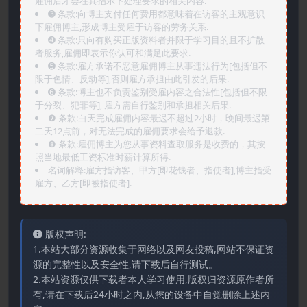
雇佣后才会在其指示下处理要求的相关内容.
➌️ 条款:向博主支付任何费用都意味着在访客的主观意识
下雇佣博主,形成博主受雇于访客的劳务关系.
➍️ 条款:只向有购买正版资料者并限于学习目的且不扩散
者服务,雇佣即表示你认可和满足此要求.
➎ 条款:雇方承诺不恶意雇佣博主从事违法行为[包括但不
限于色情、反动等],否则雇方承担由此引发的后果.
➏️ 条款:博主也不负责鉴别受雇内容之合法性[包括但不限
于分裂、犯罪等], 雇方需自行鉴别和承担相关后果.
❼ 条款:白天完成雇佣内容最迟不超过2小时，晚间最迟第
二天12点前，对无法完成的雇佣要求会给予退款.
❽ 条款:雇佣博主为您从事资料查取服务是收费的，其按
照当地最低工资标准时薪计算所得.
名词解释:雇方指访客、甲方[即花钱者、指使者],博主指受
雇方、乙方[即被指使者].
版权声明:
1.本站大部分资源收集于网络以及网友投稿,网站不保证资
源的完整性以及安全性,请下载后自行测试。
2.本站资源仅供下载者本人学习使用,版权归资源原作者所
有,请在下载后24小时之内,从您的设备中自觉删除上述内