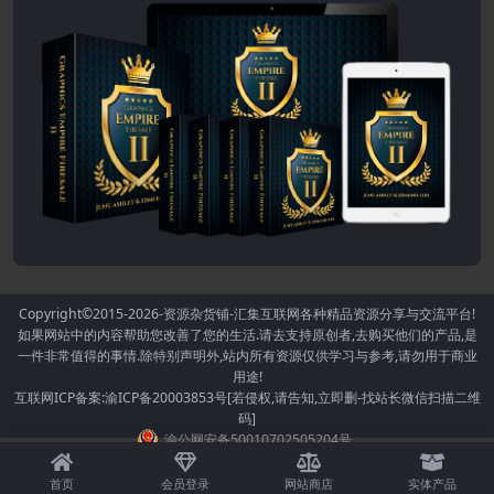
Copyright©2015-2026
-资源杂货铺-汇集互联网各种精品资源分享与交流平台!
如果网站中的内容帮助您改善了您的生活.请去支持原创者,去购买他们的产品,是
一件非常值得的事情.除特别声明外,站内所有资源仅供学习与参考,请勿用于商业
用途!
互联网ICP备案:渝ICP备20003853号[若侵权,请告知,立即删-找站长微信扫描二维
码]
渝公网安备50010702505204号
首页
会员登录
网站商店
实体产品