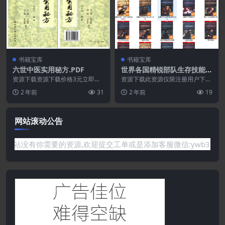
书籍宝库
书籍宝库
六世中医实用秘方.PDF
世界各国精锐部队生存技能.P
DF
资源下载资源下载价格3元立即购
资源下载此资源仅限注册用户下
买 或 ...
载，请先登录特别提醒:本网站不
2 年前
31
2 年前
19
保证所有资源永久更新资...
网站滚动公告
需要的资源,欢迎提交工单或是添加客服微信:ywb386获取帮助！