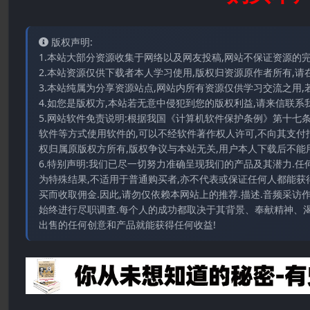
版权声明:
1.本站大部分资源收集于网络以及网友投稿,网站不保证资源的
2.本站资源仅供下载者本人学习使用,版权归资源原作者所有,请
3.本站纯属为分享资源站点,网站内所有资源仅供学习交流之用,
4.如您是版权方,本站若无意中侵犯到您的版权利益,请来信联系我们E-
5.网站软件免责说明:根据我国《计算机软件保护条例》第十七
软件等方式使用软件的,可以不经软件著作权人许可,不向其支付
权归属原版权方所有,版权争议与本站无关,用户本人下载后不能用
6.特别声明:我们已尽一切努力准确呈现我们的产品及其潜力.
为特殊结果,不适用于普通购买者,亦不代表或保证任何人都能获
买而收取佣金.因此,请勿仅依赖本网站上的推荐.描述.音频采
始终进行尽职调查.每个人的成功都取决于其背景、奉献精神、渴
出售的任何创意和产品就能获得任何收益!