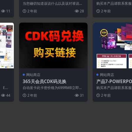
当您确切知道该说什么以及该对谁说
购买本产品请联系客服
时，您的销售额会翻倍或三倍（价值 1
11
2 年前
28
2 年前
97 美元）...
网站商店
网站商店
365天会员CDK码兑换
产品7-POWERPOI
OLUME 1
 Emp
自动发卡此卡密价格为699RMB立即购
购买本产品请联系客服
买（库存：10）
44
2 年前
31
2 年前