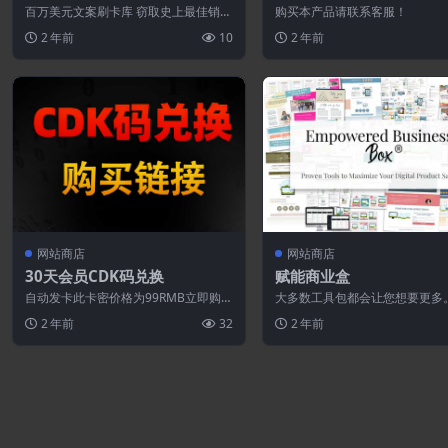
刷卡图书馆
百万美元文案刷卡库 窃取史上最佳销售
购买本产品请联系客服！
信函背后的“秘方” 经过多年的搜索……
2 年前
10
2 年前
我 无...
网站商店
网站商店
30天会员CDK码兑换
赋能商业盒
自动发卡此卡密价格为99RMB立即购买
大多数工具包都会让您想要更多。
（库存：10）
owered Business Box 具...
2 年前
32
2 年前