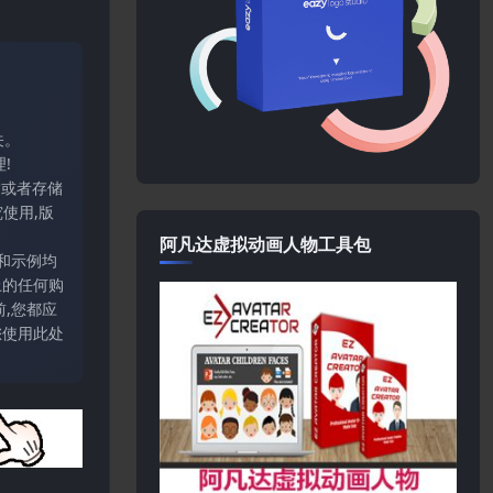
关。
!
输或者存储
使用,版
阿凡达虚拟动画人物工具包
和示例均
上的任何购
,您都应
您使用此处