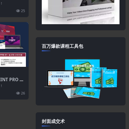
！
25
百万爆款课程工具包
NT PRO V
！
26
封面成交术