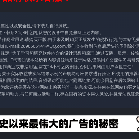
完整性以及安全性,请下载后自行测试。
在下载后24小时之内,从您的设备中自觉删除上述内容。
若作商业用途,请购买正版,由于未及时购买正版发生的侵权行为,与本站无
mail:2690565141@QQ.com,我们会在收到信息后尽快给予删除处理
条规定:“为了学习和研究软件内含的设计思想和原理,通过安装、显示、传
报酬。”您需知晓本站所有内容资源均来源于网络,仅供用户交流学习与研究
作商业或非法用途,需在24小时之内删除,否则后果均由用户承担责任!
任何关于实际收益或实际结果示例的声明均可应要求进行验证.所使用的推荐
得相同或类似的结果.音频采访可能包含附属链接,可能会因您在后续网站
访作为您评估是否在这些网站上购买的唯一信息来源.在任何在线网站购买之前
望和动力.与任何商业活动一样,存在固有的资本损失风险,并且无法保证