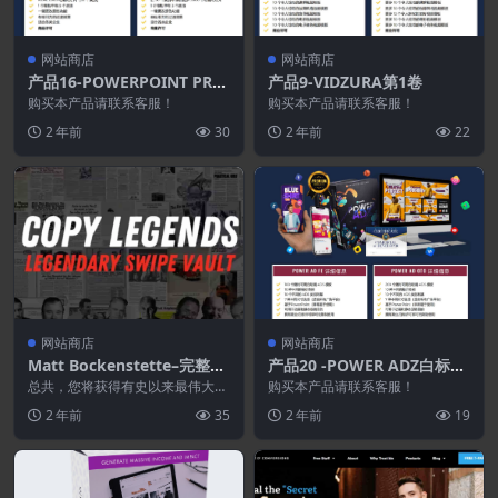
网站商店
网站商店
产品16-POWERPOINT PRO
产品9-VIDZURA第1卷
V2
购买本产品请联系客服！
购买本产品请联系客服！
2 年前
30
2 年前
22
网站商店
网站商店
Matt Bockenstette–完整复
产品20 -POWER ADZ白标许
制传奇文案档案库+追加销售
可证
总共，您将获得有史以来最伟大文
购买本产品请联系客服！
案撰稿人的全部 1,749 封传奇广告
2 年前
35
2 年前
19
和销售信函…...