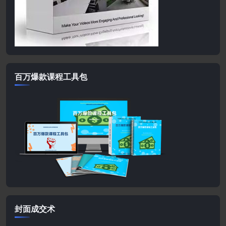
百万爆款课程工具包
封面成交术