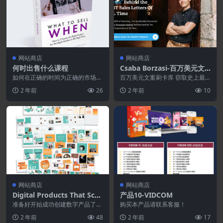
网站商店
网站商店
何时出售什么课程
Csaba Borzasi-百万美元文
案刷卡图书馆
如何在正确的时间为正确的市场选
百万美元文案刷卡库 窃取史上最
择正确的产品以产生巨大的收入和
佳销售信函背后的“秘方” 经过多年
2 年前
26
2 年前
10
影响 （价值 197...
的搜索……我 无...
网站商店
网站商店
Digital Products That Scal
产品10-VIDCOM
e™ 模板
准备好开始成功创建数字产品了
购买本产品请联系客服！
吗？ 这包 75 多个数字产品 Canva
2 年前
48
2 年前
17
模板就是...