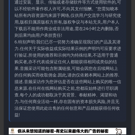
通过安装、显示、传输或者存储软件等方式使用软件的,可
以不经软件著作权人许可,不向其支付报酬。”您需知晓本
站所有内容资源均来源于网络,仅供用户交流学习与研究使
用,版权归属原版权方所有,版权争议与本站无关,用户本人
下载后不能用作商业或非法用途,需在24小时之内删除,否
则后果均由用户承担责任!
6.特别声明:我们已尽一切努力准确呈现我们的产品及其潜
力.任何关于实际收益或实际结果示例的声明均可应要求进
行验证.所使用的推荐和示例均为特殊结果,不适用于普通
购买者,亦不代表或保证任何人都能获得相同或类似的结
果.音频采访可能包含附属链接,可能会因您在后续网站上
的任何购买而收取佣金.因此,请勿仅依赖本网站上的推荐.
描述.音频采访作为您评估是否在这些网站上购买的唯一信
息来源.在任何在线网站购买之前,您都应始终进行尽职调
查.每个人的成功都取决于其背景、奉献精神、渴望和动
力.与任何商业活动一样,存在固有的资本损失风险,并且无
法保证您使用此处出售的任何创意和产品就能获得任何收
益!