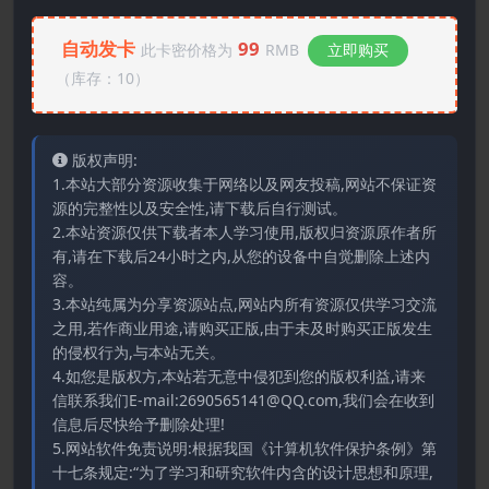
自动发卡
99
此卡密价格为
RMB
立即购买
（库存：10）
版权声明:
1.本站大部分资源收集于网络以及网友投稿,网站不保证资
源的完整性以及安全性,请下载后自行测试。
2.本站资源仅供下载者本人学习使用,版权归资源原作者所
有,请在下载后24小时之内,从您的设备中自觉删除上述内
容。
3.本站纯属为分享资源站点,网站内所有资源仅供学习交流
之用,若作商业用途,请购买正版,由于未及时购买正版发生
的侵权行为,与本站无关。
4.如您是版权方,本站若无意中侵犯到您的版权利益,请来
信联系我们E-mail:2690565141@QQ.com,我们会在收到
信息后尽快给予删除处理!
5.网站软件免责说明:根据我国《计算机软件保护条例》第
十七条规定:“为了学习和研究软件内含的设计思想和原理,