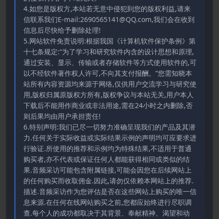
4.如您是版权方,本站若无意中侵犯到您的版权利益,请来
信联系我们E-mail:2690565141@QQ.com,我们会在收到
信息后尽快给予删除处理!
5.网站软件免责说明:根据我国《计算机软件保护条例》第
十七条规定:“为了学习和研究软件内含的设计思想和原理,
通过安装、显示、传输或者存储软件等方式使用软件的,可
以不经软件著作权人许可,不向其支付报酬。”您需知晓本
站所有内容资源均来源于网络,仅供用户交流学习与研究使
用,版权归属原版权方所有,版权争议与本站无关,用户本人
下载后不能用作商业或非法用途,需在24小时之内删除,否
则后果均由用户承担责任!
6.特别声明:我们已尽一切努力准确呈现我们的产品及其潜
力.任何关于实际收益或实际结果示例的声明均可应要求进
行验证.所使用的推荐和示例均为特殊结果,不适用于普通
购买者,亦不代表或保证任何人都能获得相同或类似的结
果.音频采访可能包含附属链接,可能会因您在后续网站上
的任何购买而收取佣金.因此,请勿仅依赖本网站上的推荐.
描述.音频采访作为您评估是否在这些网站上购买的唯一信
息来源.在任何在线网站购买之前,您都应始终进行尽职调
查.每个人的成功都取决于其背景、奉献精神、渴望和动