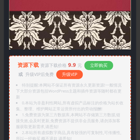
资源下载
9.9
资源下载价格
元
立即购买
或
升级VIP后免费
升级VIP
特别提醒:本网站不保证所有资源永久更新资源!一般情况
下大部分资源包括WordPress主题和插件资源等随时都在更
新
0.本站为非盈利性网站,所有虚拟产品标注的价格为站长收
集、整理、维护网站正常运营所付出的劳动报酬!
1.免费资源为第三方数据库,本网站不存储第三方数据,链
接失效,会及时更新,免费资源不提供非会员服务,请勿添加客
服获取更新需求,请悉知!
2.本站所有虚拟数字商品,具有较强的可复制性,可传播性,
所以一经购买,概不退款,请悉知!