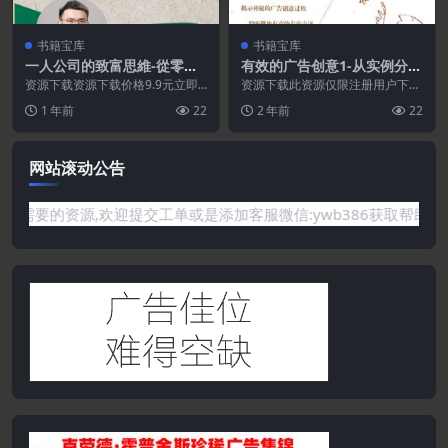
书籍宝库
书籍宝库
一人公司的致富思維-從零到
有效的广告创意1-从实例分析
百萬訂閱，靠知識變現的成功
到理论探索.PDF
资源下载资源下载价格9.9元立即
资源下载此资源仅限注册用户下
法則.PDF
购买 或 &nb...
载，请先登录特别提醒:本网站不
1 年前
22
2 年前
22
保证所有资源永久更新资...
网站滚动公告
你需要的资源,欢迎提交工单或是添加客服微信:ywb386获取帮助