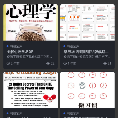
书籍宝库
书籍宝库
图解心理学.PDF
华与华-呷哺呷哺品牌战略创
意报告.PPT
资源下载资源下载价格3元立即购
资源下载此资源仅限注册用户下
买 或 ...
载，请先登录特别提醒:本网站不
2 年前
22
1 年前
21
保证所有资源永久更新资...
书籍宝库
书籍宝库