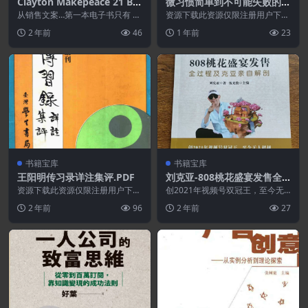
Clayton Makepeace 21 Bul
微习惯简单到不可能失败的自
lets
我管理法则.PDF
从销售文案…第一本电子书只有 12
资源下载此资源仅限注册用户下
页长，但却是我见过的关于如何构
载，请先登录特别提醒:本网站不
2 年前
46
1 年前
23
建...
保证所有资源永久更新资...
书籍宝库
书籍宝库
王阳明传习录详注集评.PDF
刘克亚-808桃花盛宴发售全
过程及克亚亲自解剖.PDF
资源下载此资源仅限注册用户下
创2021年视频号双冠王，至今无
载，请先登录特别提醒:本网站不
人超越；十大成交现场最经典的案
2 年前
96
2 年前
27
保证所有资源永久更新资...
例之首；刘克亚亲自...