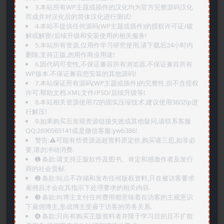
3.本站所有WP主题或插件的汉化均为官方完整源码汉化
而成并对汉化后的简体汉化进行测试!
4.本站不提供任何源码(WP主题或插件)的授权许可证/破
解或解密/后续升级和安装使用的相关服务!
5.本站所有资源,仅用作学习研究使用,请下载后24小时内
删除,支持正版,勿用作商业用途!
6.因代码可变性,不保证兼容所有浏览器.不保证兼容所有
WP版本.不保证兼容您安装的其他源码!
7.本站保证所有源码(WP主题或插件)的完整性,但不含授权
许可.帮助文档.XML文件/PSD/后续升级等!
8.本站相关资源使用7Z的固实压缩技术,建议使用360Zip进
行解压!
9.如果购买后发现资源链接失效或其他疑问,请联系客服
QQ:2690565141或是微信客服:ywb386!
警告:⚠️可能有些资源远超资料原定价,购买请三思,如非必
要,请勿冲动消费.
➊️ 条款:请支持正版软件及图书。肯定和感激作者及发行
商的社会贡献.
➋️ 条款:站点不存储和发布任何版权资料,只在被访客要求
雇佣后才会在其指示下处理要求的相关内容.
➌️ 条款:向博主支付任何费用都意味着在访客的主观意识
下雇佣博主,形成博主受雇于访客的劳务关系.
➍️ 条款:只向有购买正版资料者并限于学习目的且不扩散