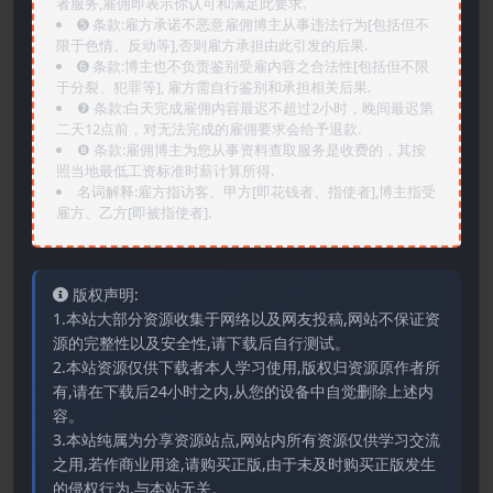
者服务,雇佣即表示你认可和满足此要求.
➎ 条款:雇方承诺不恶意雇佣博主从事违法行为[包括但不
限于色情、反动等],否则雇方承担由此引发的后果.
➏️ 条款:博主也不负责鉴别受雇内容之合法性[包括但不限
于分裂、犯罪等], 雇方需自行鉴别和承担相关后果.
❼ 条款:白天完成雇佣内容最迟不超过2小时，晚间最迟第
二天12点前，对无法完成的雇佣要求会给予退款.
❽ 条款:雇佣博主为您从事资料查取服务是收费的，其按
照当地最低工资标准时薪计算所得.
名词解释:雇方指访客、甲方[即花钱者、指使者],博主指受
雇方、乙方[即被指使者].
版权声明:
1.本站大部分资源收集于网络以及网友投稿,网站不保证资
源的完整性以及安全性,请下载后自行测试。
2.本站资源仅供下载者本人学习使用,版权归资源原作者所
有,请在下载后24小时之内,从您的设备中自觉删除上述内
容。
3.本站纯属为分享资源站点,网站内所有资源仅供学习交流
之用,若作商业用途,请购买正版,由于未及时购买正版发生
的侵权行为,与本站无关。