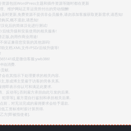
源包括WordPress主题和插件资源等随时都在更新
整理、维护网站正常运营所付出的劳动报酬!
会及时更新,免费资源不提供非会员服务,请勿添加客服获取更新需求,请悉知!
购买,概不退款,请悉知!
对汉化后的简体汉化进行测试!
密/后续升级和安装使用的相关服务!
持正版,勿用作商业用途!
.不保证兼容您安装的其他源码!
文档.XML文件/PSD/后续升级等!
!
141或是微信客服:ywb386!
冲动消费.
贡献.
后才会在其指示下处理要求的相关内容.
博主,形成博主受雇于访客的劳务关系.
,雇佣即表示你认可和满足此要求.
情、反动等],否则雇方承担由此引发的后果.
、犯罪等], 雇方需自行鉴别和承担相关后果.
2点前，对无法完成的雇佣要求会给予退款.
最低工资标准时薪计算所得.
方[即被指使者].