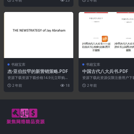
2 年前
23
2 年前
永久更新资...
书籍宝库
书籍宝库
杰·亚伯拉罕的新营销策略.PDF
中国古代八大兵书.PDF
资源下载资源下载价格14.9元立即购
资源下载此资源仅限注册用户下
买 或 &n...
先登录特别提醒:本网站不保证所
2 年前
18
2 年前
永久更新资...