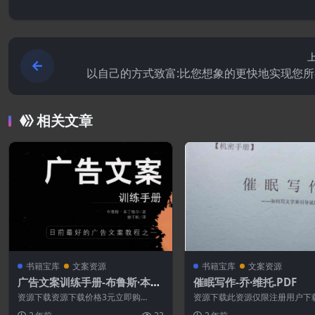
以自己的方式致富:比您想象的更快地实现您
财务目标-博恩.崔西[
相关文章
书籍宝库
文案资源
书籍宝库
文案资源
广告文案训练手册-布鲁斯·本丁
催眠写作-乔·维托.PDF
格尔.PDF
资源下载资源下载价格3元立即购
资源下载此资源仅限注册用户下
买 或 ...
先登录特别提醒:本网站不保证所