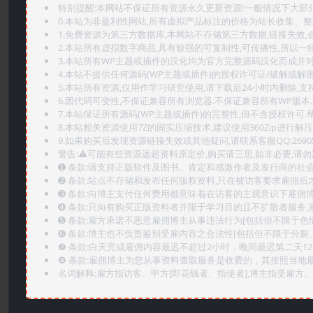
特别提醒:本网站不保证所有资源永久更新资源!一般情况下大部分资
0.本站为非盈利性网站,所有虚拟产品标注的价格为站长收集、
1.免费资源为第三方数据库,本网站不存储第三方数据,链接失效,
2.本站所有虚拟数字商品,具有较强的可复制性,可传播性,所以一经
3.本站所有WP主题或插件的汉化均为官方完整源码汉化而成并
4.本站不提供任何源码(WP主题或插件)的授权许可证/破解或解
5.本站所有资源,仅用作学习研究使用,请下载后24小时内删除,支
6.因代码可变性,不保证兼容所有浏览器.不保证兼容所有WP版本
7.本站保证所有源码(WP主题或插件)的完整性,但不含授权许可.帮助
8.本站相关资源使用7Z的固实压缩技术,建议使用360Zip进行解压
9.如果购买后发现资源链接失效或其他疑问,请联系客服QQ:2690565
警告:⚠️可能有些资源远超资料原定价,购买请三思,如非必要,请勿
➊️ 条款:请支持正版软件及图书。肯定和感激作者及发行商的社会
➋️ 条款:站点不存储和发布任何版权资料,只在被访客要求雇佣
➌️ 条款:向博主支付任何费用都意味着在访客的主观意识下雇佣
➍️ 条款:只向有购买正版资料者并限于学习目的且不扩散者服务
➎ 条款:雇方承诺不恶意雇佣博主从事违法行为[包括但不限于色
➏️ 条款:博主也不负责鉴别受雇内容之合法性[包括但不限于分裂
❼ 条款:白天完成雇佣内容最迟不超过2小时，晚间最迟第二天1
❽ 条款:雇佣博主为您从事资料查取服务是收费的，其按照当地
名词解释:雇方指访客、甲方[即花钱者、指使者],博主指受雇方、乙