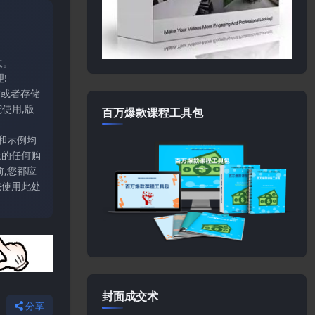
关。
!
输或者存储
使用,版
百万爆款课程工具包
和示例均
上的任何购
,您都应
您使用此处
封面成交术
分享