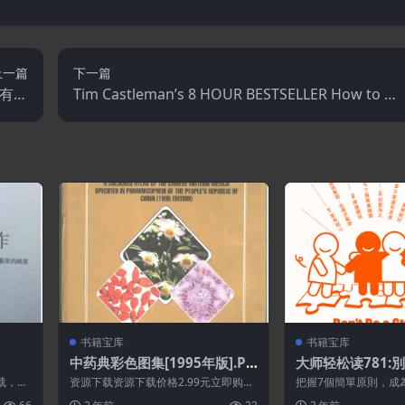
上一篇
下一篇
所有的
Tim Castleman’s 8 HOUR BESTSELLER How to Wr
英语]
te Your Bestselling Book In Record Time
书籍宝库
书籍宝库
中药典彩色图集[1995年版].PD
大师轻松读781:
F
载，请
资源下载资源下载价格2.99元立即购
把握7個簡單原則，成
有资源
买 或 &n...
策略夥伴 當你有生意