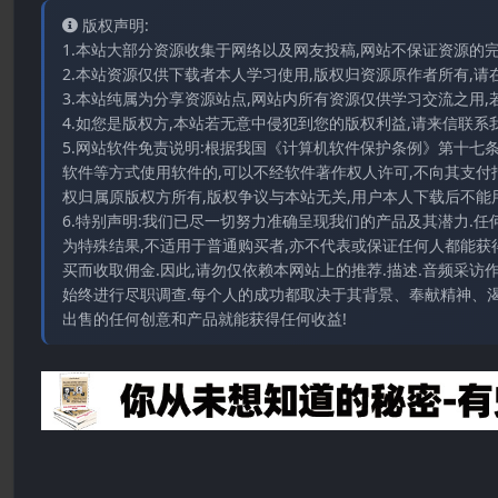
版权声明:
1.本站大部分资源收集于网络以及网友投稿,网站不保证资源的
2.本站资源仅供下载者本人学习使用,版权归资源原作者所有,请
3.本站纯属为分享资源站点,网站内所有资源仅供学习交流之用,
4.如您是版权方,本站若无意中侵犯到您的版权利益,请来信联系我们E-
5.网站软件免责说明:根据我国《计算机软件保护条例》第十七
软件等方式使用软件的,可以不经软件著作权人许可,不向其支付
权归属原版权方所有,版权争议与本站无关,用户本人下载后不能用
6.特别声明:我们已尽一切努力准确呈现我们的产品及其潜力.
为特殊结果,不适用于普通购买者,亦不代表或保证任何人都能获
买而收取佣金.因此,请勿仅依赖本网站上的推荐.描述.音频采
始终进行尽职调查.每个人的成功都取决于其背景、奉献精神、渴
出售的任何创意和产品就能获得任何收益!