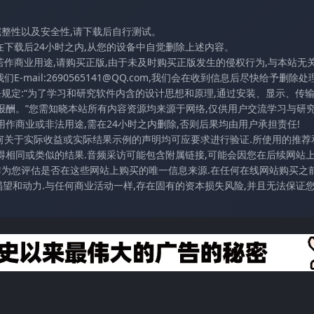
完整性以及安全性,请下载后自行测试。
在下载后24小时之内,从您的设备中自觉删除上述内容。
若作商业用途,请购买正版,由于未及时购买正版发生的侵权行为,与本站无
mail:2690565141@QQ.com,我们会在收到信息后尽快给予删除处理
条规定:“为了学习和研究软件内含的设计思想和原理,通过安装、显示、传
报酬。”您需知晓本站所有内容资源均来源于网络,仅供用户交流学习与研究
作商业或非法用途,需在24小时之内删除,否则后果均由用户承担责任!
任何关于实际收益或实际结果示例的声明均可应要求进行验证.所使用的推荐
得相同或类似的结果.音频采访可能包含附属链接,可能会因您在后续网站
访作为您评估是否在这些网站上购买的唯一信息来源.在任何在线网站购买之前
望和动力.与任何商业活动一样,存在固有的资本损失风险,并且无法保证