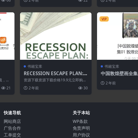
66
2 年前
22
2 年前
第一個想到...
VIP
书籍宝库
书籍宝库
RECESSION ESCAPE PLAN:
中国敦煌壁画全集[
HOW TO BOOST SALES AND
载，请
资源下载资源下载价格19.9元立即购
2 年前
PROFITS NOW
有资源
买 或 &n...
21
2 年前
30
快速导航
关于本站
网站商店
WP条款
广告合作
免责声明
工单提交
用户协议