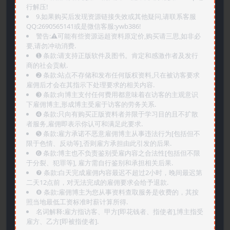
行解压!
9.如果购买后发现资源链接失效或其他疑问,请联系客服
QQ:2690565141或是微信客服:ywb386!
警告:⚠️可能有些资源远超资料原定价,购买请三思,如非必
要,请勿冲动消费.
➊️ 条款:请支持正版软件及图书。肯定和感激作者及发行
商的社会贡献.
➋️ 条款:站点不存储和发布任何版权资料,只在被访客要求
雇佣后才会在其指示下处理要求的相关内容.
➌️ 条款:向博主支付任何费用都意味着在访客的主观意识
下雇佣博主,形成博主受雇于访客的劳务关系.
➍️ 条款:只向有购买正版资料者并限于学习目的且不扩散
者服务,雇佣即表示你认可和满足此要求.
➎ 条款:雇方承诺不恶意雇佣博主从事违法行为[包括但不
限于色情、反动等],否则雇方承担由此引发的后果.
➏️ 条款:博主也不负责鉴别受雇内容之合法性[包括但不限
于分裂、犯罪等], 雇方需自行鉴别和承担相关后果.
❼ 条款:白天完成雇佣内容最迟不超过2小时，晚间最迟第
二天12点前，对无法完成的雇佣要求会给予退款.
❽ 条款:雇佣博主为您从事资料查取服务是收费的，其按
照当地最低工资标准时薪计算所得.
名词解释:雇方指访客、甲方[即花钱者、指使者],博主指受
雇方、乙方[即被指使者].