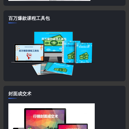
百万爆款课程工具包
封面成交术