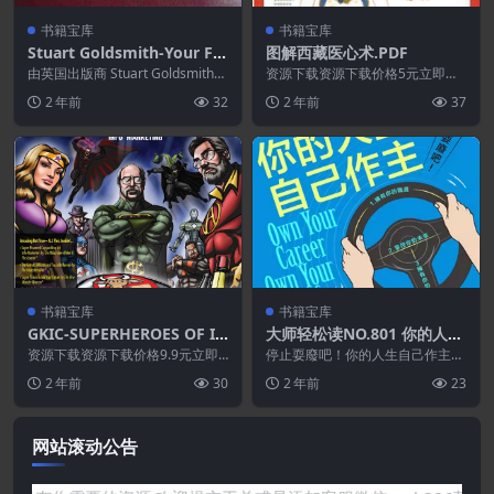
书籍宝库
书籍宝库
Stuart Goldsmith-Your Fir
图解西藏医心术.PDF
st 100 Million[售价:277英
由英国出版商 Stuart Goldsmith
资源下载资源下载价格5元立即购
镑][你的第一个1亿]
撰写， 世界知名营销人员和畅销
买 或 ...
2 年前
32
2 年前
37
书...
书籍宝库
书籍宝库
GKIC-SUPERHEROES OF IN
大师轻松读NO.801 你的人生
FO-MARKETING
自己作主
资源下载资源下载价格9.9元立即
停止耍廢吧！你的人生自己作主
购买 或 &nb...
沒有人會比你自己更在乎你的工
2 年前
30
2 年前
23
作、你的生活、你的一生...
网站滚动公告