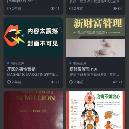
戲產業以小搏大的致勝攻略
[rafflepress id=”1″]
资源下载资源下载价格9.9元立即
购买特别提醒:本网站不保证所有
2 年前
41
2 年前
34
资源永久更新资源!...
书籍宝库
书籍宝库
牙医的磁性营销
新财富管理.PDF
MAGNETIC MARKETING®在吸引
资源下载资源下载价格3元立即购
新客户、客户、患者或潜在客户的
买 或 ...
2 年前
21
2 年前
30
方式以...