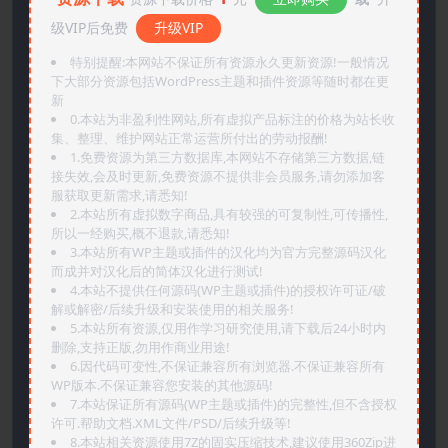
级VIP后免费
升级VIP
特别提醒:本网站不保证所有资源永久更新资源!一般情况
下大部分资源包括WordPress主题和插件资源等随时都在更
新
0.本站为非盈利性网站,所有虚拟产品标注的价格为站长收
集、整理、维护网站正常运营所付出的劳动报酬!
1.免费资源为第三方数据库,本网站不存储第三方数据,链
接失效,会及时更新,免费资源不提供非会员服务,请勿添加客
服获取更新需求,请悉知!
2.本站所有虚拟数字商品,具有较强的可复制性,可传播性,
所以一经购买,概不退款,请悉知!
3.本站所有WP主题或插件的汉化均为官方完整源码汉化
而成并对汉化后的简体汉化进行测试!
4.本站不提供任何源码(WP主题或插件)的授权许可证/破
解或解密/后续升级和安装使用的相关服务!
5.本站所有资源,仅用作学习研究使用,请下载后24小时内
删除,支持正版,勿用作商业用途!
6.因代码可变性,不保证兼容所有浏览器.不保证兼容所有
WP版本.不保证兼容您安装的其他源码!
7.本站保证所有源码(WP主题或插件)的完整性,但不含授权
许可.帮助文档.XML文件/PSD/后续升级等!
8.本站相关资源使用7Z的固实压缩技术,建议使用360Zip进