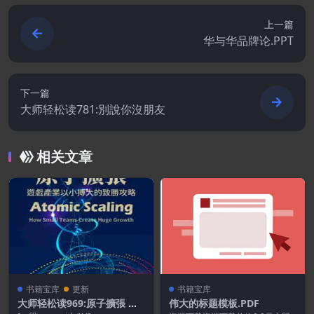
上一篇
华与华品牌论.PPT
下一篇
大师轻松读781:別說你沒朋友
相关文章
书籍宝库
更新
书籍宝库
大师轻松读969:原子擴張 遊
伟大的标题模板.PDF