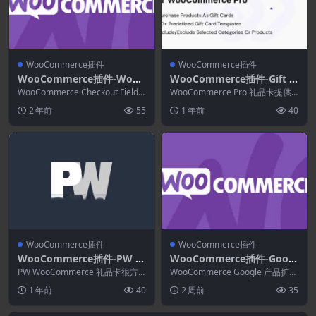
WooCommerce插件
WooCommerce插件
WooCommerce插件-WooC
WooCommerce插件-Gift C
ommerce Checkout Field
ards For WooCommerce P
WooCommerce Checkout Field E
WooCommerce Pro 礼品卡提供 2
Editor 1.7.20
ditor为您提供一个接...
ro 4.1.4
0 多个节日模板，助您在商店中创
2 年前
55
1 年前
40
建...
WooCommerce插件
WooCommerce插件
WooCommerce插件-PW W
WooCommerce插件-Googl
ooCommerce Gift Cards 3.
e Product Feed for WooCo
PW WooCommerce 礼品卡很方
WooCommerce Google 产品扩展
35
便，可以有机地增加销售额。 Wo
mmerce 12.0.0
允许您创建实时提要以向 Googl...
1 年前
40
2 周前
35
oCom...