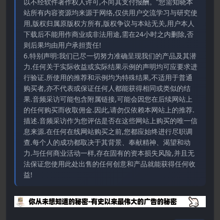
以不经软件著作权人许可,不向其支付报酬。”您需知晓本
站所有内容资源均来源于网络,仅供用户交流学习与研究使
用,版权归属原版权方所有,版权争议与本站无关,用户本人
下载后不能用作商业或非法用途,需在24小时之内删除,否
则后果均由用户承担责任!
6.特别声明:我们已尽一切努力准确呈现我们的产品及其潜
力.任何关于实际收益或实际结果示例的声明均可应要求进
行验证.所使用的推荐和示例均为特殊结果,不适用于普通
购买者,亦不代表或保证任何人都能获得相同或类似的结
果.音频采访可能包含附属链接,可能会因您在后续网站上
的任何购买而收取佣金.因此,请勿仅依赖本网站上的推荐.
描述.音频采访作为您评估是否在这些网站上购买的唯一信
息来源.在任何在线网站购买之前,您都应始终进行尽职调
查.每个人的成功都取决于其背景、奉献精神、渴望和动
力.与任何商业活动一样,存在固有的资本损失风险,并且无
法保证您使用此处出售的任何创意和产品就能获得任何收
益!