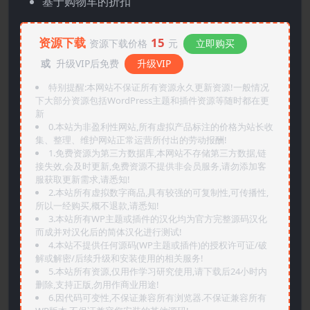
基于购物车的折扣
资源下载
15
资源下载价格
元
立即购买
或
升级VIP后免费
升级VIP
特别提醒:本网站不保证所有资源永久更新资源!一般情况
下大部分资源包括WordPress主题和插件资源等随时都在更
新
0.本站为非盈利性网站,所有虚拟产品标注的价格为站长收
集、整理、维护网站正常运营所付出的劳动报酬!
1.免费资源为第三方数据库,本网站不存储第三方数据,链
接失效,会及时更新,免费资源不提供非会员服务,请勿添加客
服获取更新需求,请悉知!
2.本站所有虚拟数字商品,具有较强的可复制性,可传播性,
所以一经购买,概不退款,请悉知!
3.本站所有WP主题或插件的汉化均为官方完整源码汉化
而成并对汉化后的简体汉化进行测试!
4.本站不提供任何源码(WP主题或插件)的授权许可证/破
解或解密/后续升级和安装使用的相关服务!
5.本站所有资源,仅用作学习研究使用,请下载后24小时内
删除,支持正版,勿用作商业用途!
6.因代码可变性,不保证兼容所有浏览器.不保证兼容所有