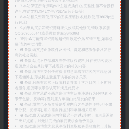
WP版本.不保证兼容您安装的其他源码!
7.本站保证所有源码(WP主题或插件)的完整性,但不含授权
许可.帮助文档.XML文件/PSD/后续升级等!
8.本站相关资源使用7Z的固实压缩技术,建议使用360Zip进
行解压!
9.如果购买后发现资源链接失效或其他疑问,请联系客服
QQ:2690565141或是微信客服:ywb386!
警告:⚠️可能有些资源远超资料原定价,购买请三思,如非必
要,请勿冲动消费.
➊️ 条款:请支持正版软件及图书。肯定和感激作者及发行
商的社会贡献.
➋️ 条款:站点不存储和发布任何版权资料,只在被访客要求
雇佣后才会在其指示下处理要求的相关内容.
➌️ 条款:向博主支付任何费用都意味着在访客的主观意识
下雇佣博主,形成博主受雇于访客的劳务关系.
➍️ 条款:只向有购买正版资料者并限于学习目的且不扩散
者服务,雇佣即表示你认可和满足此要求.
➎ 条款:雇方承诺不恶意雇佣博主从事违法行为[包括但不
限于色情、反动等],否则雇方承担由此引发的后果.
➏️ 条款:博主也不负责鉴别受雇内容之合法性[包括但不限
于分裂、犯罪等], 雇方需自行鉴别和承担相关后果.
❼ 条款:白天完成雇佣内容最迟不超过2小时，晚间最迟第
二天12点前，对无法完成的雇佣要求会给予退款.
❽ 条款:雇佣博主为您从事资料查取服务是收费的，其按