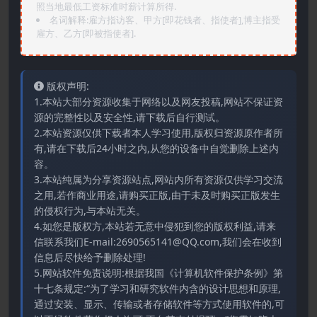
照当地最低工资标准时薪计算所得.
名词解释:雇方指访客、甲方[即花钱者、指使者],博主指受
雇方、乙方[即被指使者].
版权声明:
1.本站大部分资源收集于网络以及网友投稿,网站不保证资
源的完整性以及安全性,请下载后自行测试。
2.本站资源仅供下载者本人学习使用,版权归资源原作者所
有,请在下载后24小时之内,从您的设备中自觉删除上述内
容。
3.本站纯属为分享资源站点,网站内所有资源仅供学习交流
之用,若作商业用途,请购买正版,由于未及时购买正版发生
的侵权行为,与本站无关。
4.如您是版权方,本站若无意中侵犯到您的版权利益,请来
信联系我们E-mail:2690565141@QQ.com,我们会在收到
信息后尽快给予删除处理!
5.网站软件免责说明:根据我国《计算机软件保护条例》第
十七条规定:“为了学习和研究软件内含的设计思想和原理,
通过安装、显示、传输或者存储软件等方式使用软件的,可