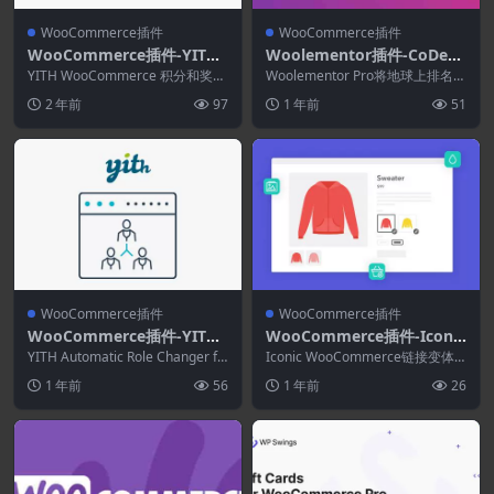
WooCommerce插件
WooCommerce插件
WooCommerce插件-YITH
Woolementor插件-CoDesi
WooCommerce Points an
gner Pro (formerly Woole
YITH WooCommerce 积分和奖励
Woolementor Pro将地球上排名第
d Rewards 4.10.0
通过有效的基于积分的忠诚度计划
mentor Pro) 4.7.6
一的页面构建器插件Elementor...
2 年前
97
1 年前
51
和即时...
WooCommerce插件
WooCommerce插件
WooCommerce插件-YITH
WooCommerce插件-Iconic
Automatic Role Changer f
WooCommerce Linked Va
YITH Automatic Role Changer fo
Iconic WooCommerce链接变体
or WooCommerce 2.2.0
r WooComme...
riations 1.11.1
高级版 在您的 WooCommerc...
1 年前
56
1 年前
26