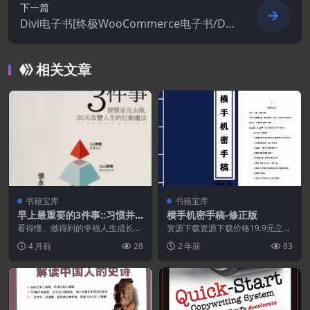
下一篇
Divi电子书[终极WooCommerce电子书/Div
i CSS和子主题指南]
相关文章
书籍宝库
书籍宝库
早上最重要的3件事::习惯并
横手机密手稿-修正版
且去做,.30天改变人生的行动
看得懂、做得到的幸福人生成长
资源下载资源下载价格19.9元立即
魔法.PDF
书！ 用具体的30天步骤，每天早
购买 或 &n...
4 月前
28
2 年前
83
上跟着做，教你人生养...