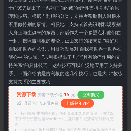
士(1997)提出了一系列正面的或”治疗性支持关系”的原
理和技巧。根据吉利根的分类，支持者帮助别人时根本
不用做特别的事情。相反地，支持者首先识别和观察别
人身上与生俱来的东西，然后作为一个参照点和他们在
一起。按照吉利根的理论，正面支持的结果是:”唤醒对
自我和世界的意识，用技巧发展对’自我与世界一世界在
我心中’的认知。”吉利根提出了几个”具有治疗作用的支
持关系”的具体技巧，这些技巧可以广泛地应用于支持关
系。下面介绍的是吉利根的这几个技巧，也是大”C”教练
支持关系的主要技巧。
资源下载
15
资源下载价格
元
立即购买
或
升级包年VIP后免费
升级包年VIP
特别提醒:本网站不保证所有资源永久更新资源!一般情况
下大部分资源包括WordPress主题和插件资源等随时都在更
新
0.本站为非盈利性网站,所有虚拟产品标注的价格为站长收