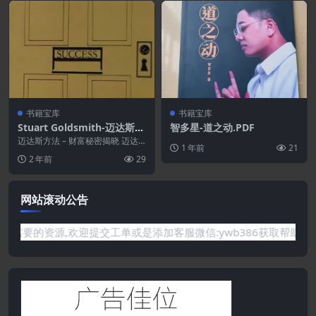
书籍宝库
书籍宝库
Stuart Goldsmith-迈达斯方
智多星-道之动.PDF
法[Kindle 版]
迈达斯方法 – 财富秘密揭晓 迈达
1 年前
21
斯方法揭示了如何释放潜意识的隐
2 年前
29
藏力...
网站滚动公告
网站没有你需要的资源,欢迎提交工单或是添加客服微信:ywb386