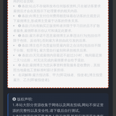
商的社会贡献.
➋️ 条款:站点不存储和发布任何版权资料,只在被访客要求
雇佣后才会在其指示下处理要求的相关内容.
➌️ 条款:向博主支付任何费用都意味着在访客的主观意识
下雇佣博主,形成博主受雇于访客的劳务关系.
➍️ 条款:只向有购买正版资料者并限于学习目的且不扩散
者服务,雇佣即表示你认可和满足此要求.
➎ 条款:雇方承诺不恶意雇佣博主从事违法行为[包括但不
限于色情、反动等],否则雇方承担由此引发的后果.
➏️ 条款:博主也不负责鉴别受雇内容之合法性[包括但不限
于分裂、犯罪等], 雇方需自行鉴别和承担相关后果.
❼ 条款:白天完成雇佣内容最迟不超过2小时，晚间最迟第
二天12点前，对无法完成的雇佣要求会给予退款.
❽ 条款:雇佣博主为您从事资料查取服务是收费的，其按
照当地最低工资标准时薪计算所得.
名词解释:雇方指访客、甲方[即花钱者、指使者],博主指受
雇方、乙方[即被指使者].
版权声明:
1.本站大部分资源收集于网络以及网友投稿,网站不保证资
源的完整性以及安全性,请下载后自行测试。