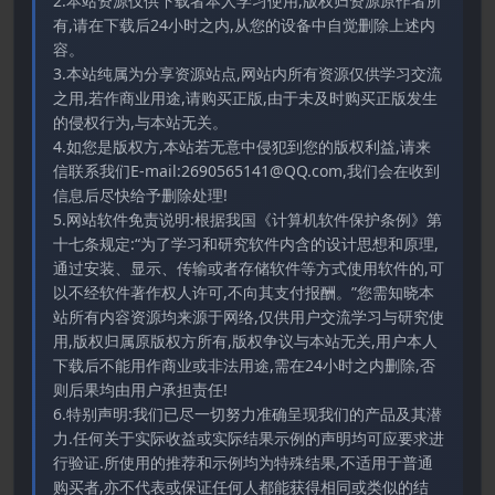
2.本站资源仅供下载者本人学习使用,版权归资源原作者所
有,请在下载后24小时之内,从您的设备中自觉删除上述内
容。
3.本站纯属为分享资源站点,网站内所有资源仅供学习交流
之用,若作商业用途,请购买正版,由于未及时购买正版发生
的侵权行为,与本站无关。
4.如您是版权方,本站若无意中侵犯到您的版权利益,请来
信联系我们E-mail:2690565141@QQ.com,我们会在收到
信息后尽快给予删除处理!
5.网站软件免责说明:根据我国《计算机软件保护条例》第
十七条规定:“为了学习和研究软件内含的设计思想和原理,
通过安装、显示、传输或者存储软件等方式使用软件的,可
以不经软件著作权人许可,不向其支付报酬。”您需知晓本
站所有内容资源均来源于网络,仅供用户交流学习与研究使
用,版权归属原版权方所有,版权争议与本站无关,用户本人
下载后不能用作商业或非法用途,需在24小时之内删除,否
则后果均由用户承担责任!
6.特别声明:我们已尽一切努力准确呈现我们的产品及其潜
力.任何关于实际收益或实际结果示例的声明均可应要求进
行验证.所使用的推荐和示例均为特殊结果,不适用于普通
购买者,亦不代表或保证任何人都能获得相同或类似的结