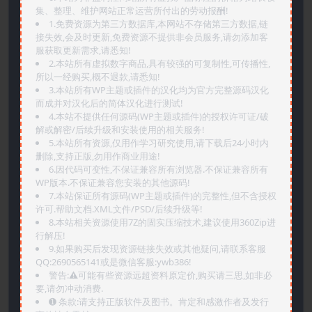
集、整理、维护网站正常运营所付出的劳动报酬!
1.免费资源为第三方数据库,本网站不存储第三方数据,链
接失效,会及时更新,免费资源不提供非会员服务,请勿添加客
服获取更新需求,请悉知!
2.本站所有虚拟数字商品,具有较强的可复制性,可传播性,
所以一经购买,概不退款,请悉知!
3.本站所有WP主题或插件的汉化均为官方完整源码汉化
而成并对汉化后的简体汉化进行测试!
4.本站不提供任何源码(WP主题或插件)的授权许可证/破
解或解密/后续升级和安装使用的相关服务!
5.本站所有资源,仅用作学习研究使用,请下载后24小时内
删除,支持正版,勿用作商业用途!
6.因代码可变性,不保证兼容所有浏览器.不保证兼容所有
WP版本.不保证兼容您安装的其他源码!
7.本站保证所有源码(WP主题或插件)的完整性,但不含授权
许可.帮助文档.XML文件/PSD/后续升级等!
8.本站相关资源使用7Z的固实压缩技术,建议使用360Zip进
行解压!
9.如果购买后发现资源链接失效或其他疑问,请联系客服
QQ:2690565141或是微信客服:ywb386!
警告:⚠️可能有些资源远超资料原定价,购买请三思,如非必
要,请勿冲动消费.
➊️ 条款:请支持正版软件及图书。肯定和感激作者及发行