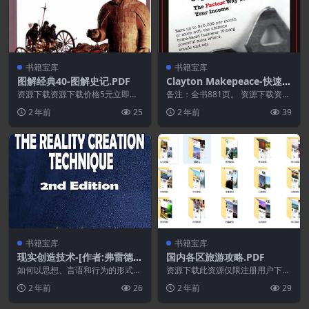
书籍宝库
书籍宝库
图解经典40-图解史记.PDF
Clayton Makepeace-快速启
动文案系统.PDF
资源下载资源下载价格5元立即购
备注：全书881页。 资源下载资源
买 或 ...
下载价格199元立即购买特别提醒:
2 年前
25
2 年前
39
本网站不保证...
书籍宝库
书籍宝库
现实创造技术-[作者:弗雷德里
国内各区旅游攻略.PDF
克·E·多德森 ]
如何以思想、言语和行为的形式集
资源下载此资源仅限注册用户下
中能量来吸引、创造和体现财富、
载，请先登录特别提醒:本网站不
2 年前
26
2 年前
29
健康和爱。在新时代、...
保证所有资源永久更新资...