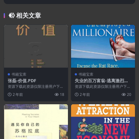
相关文章
书籍宝库
书籍宝库
张磊-价值.PDF
失业的百万富翁-逃离激烈的
竞争,解雇你的老板,按照你的
资源下载此资源仅限注册用户下
资源下载此资源仅限注册用户下
载，请先登录特别提醒:本网站不
意愿生活.PDF
载，请先登录特别提醒:本网站不
2 年前
18
2 年前
20
保证所有资源永久更新资...
保证所有资源永久更新资...