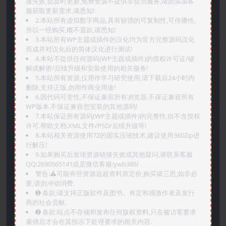
接失效,会及时更新,免费资源不提供非会员服务,请勿添加客
服获取更新需求,请悉知!
2.本站所有虚拟数字商品,具有较强的可复制性,可传播性,
所以一经购买,概不退款,请悉知!
3.本站所有WP主题或插件的汉化均为官方完整源码汉化
而成并对汉化后的简体汉化进行测试!
4.本站不提供任何源码(WP主题或插件)的授权许可证/破
解或解密/后续升级和安装使用的相关服务!
5.本站所有资源,仅用作学习研究使用,请下载后24小时内
删除,支持正版,勿用作商业用途!
6.因代码可变性,不保证兼容所有浏览器.不保证兼容所有
WP版本.不保证兼容您安装的其他源码!
7.本站保证所有源码(WP主题或插件)的完整性,但不含授权
许可.帮助文档.XML文件/PSD/后续升级等!
8.本站相关资源使用7Z的固实压缩技术,建议使用360Zip进
行解压!
9.如果购买后发现资源链接失效或其他疑问,请联系客服
QQ:2690565141或是微信客服:ywb386!
警告:⚠️可能有些资源远超资料原定价,购买请三思,如非必
要,请勿冲动消费.
➊️ 条款:请支持正版软件及图书。肯定和感激作者及发行
商的社会贡献.
➋️ 条款:站点不存储和发布任何版权资料,只在被访客要求
雇佣后才会在其指示下处理要求的相关内容.