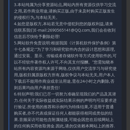
3.本站纯属为分享资源站点,网站内所有资源仅供学习交流
之用,若作商业用途,请购买正版,由于未及时购买正版发生
的侵权行为,与本站无关。
4.如您是版权方,本站若无意中侵犯到您的版权利益,请来
信联系我们E-mail:2690565141@QQ.com,我们会在收到
信息后尽快给予删除处理!
5.网站软件免责说明:根据我国《计算机软件保护条例》第
十七条规定:“为了学习和研究软件内含的设计思想和原理,
通过安装、显示、传输或者存储软件等方式使用软件的,可
以不经软件著作权人许可,不向其支付报酬。”您需知晓本
站所有内容资源均来源于网络,仅供用户交流学习与研究使
用,版权归属原版权方所有,版权争议与本站无关,用户本人
下载后不能用作商业或非法用途,需在24小时之内删除,否
则后果均由用户承担责任!
6.特别声明:我们已尽一切努力准确呈现我们的产品及其潜
力.任何关于实际收益或实际结果示例的声明均可应要求进
行验证.所使用的推荐和示例均为特殊结果,不适用于普通
购买者,亦不代表或保证任何人都能获得相同或类似的结
果.音频采访可能包含附属链接,可能会因您在后续网站上
的任何购买而收取佣金.因此,请勿仅依赖本网站上的推荐.