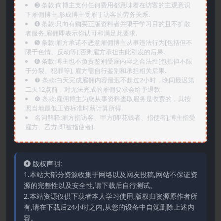
➌️ 条款:向博主支付任何费用都意味着在访客的主观意识
下雇佣博主,形成博主受雇于访客的劳务关系.
➍️ 条款:只向有购买正版资料者并限于学习目的且不扩散
者服务,雇佣即表示你认可和满足此要求.
➎ 条款:雇方承诺不恶意雇佣博主从事违法行为[包括但不
限于色情、反动等],否则雇方承担由此引发的后果.
➏️ 条款:博主也不负责鉴别受雇内容之合法性[包括但不限
于分裂、犯罪等], 雇方需自行鉴别和承担相关后果.
❼ 条款:白天完成雇佣内容最迟不超过2小时，晚间最迟第
二天12点前，对无法完成的雇佣要求会给予退款.
❽ 条款:雇佣博主为您从事资料查取服务是收费的，其按
照当地最低工资标准时薪计算所得.
名词解释:雇方指访客、甲方[即花钱者、指使者],博主指受
雇方、乙方[即被指使者].
版权声明:
1.本站大部分资源收集于网络以及网友投稿,网站不保证资
源的完整性以及安全性,请下载后自行测试。
2.本站资源仅供下载者本人学习使用,版权归资源原作者所
有,请在下载后24小时之内,从您的设备中自觉删除上述内
容。