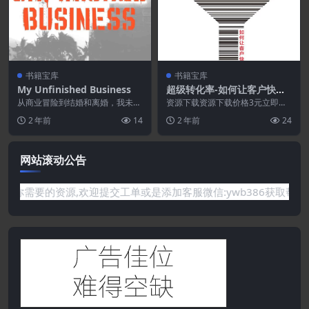
书籍宝库
书籍宝库
My Unfinished Business
超级转化率-如何让客户快速
下单.PDF
从商业冒险到结婚和离婚，我未完
资源下载资源下载价格3元立即购
成的事业，涵盖了广泛的主题在短
买 或 ...
2 年前
14
2 年前
24
的自传体散文形式。
网站滚动公告
需要的资源,欢迎提交工单或是添加客服微信:ywb386获取帮助！