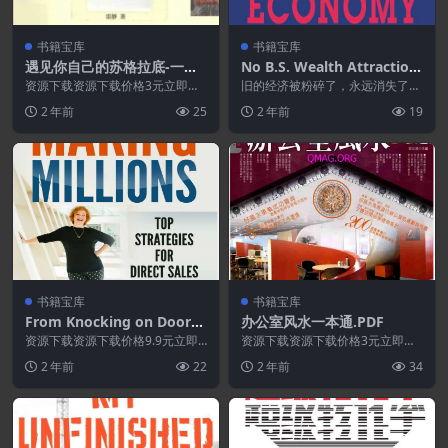
书籍宝库
书籍宝库
遇见你自己的苏格拉底-一次
No B.S. Wealth Attraction
内心强大的心灵之旅.PDF
In The New Economy
资源下载资源下载价格3元立即购
旧的经济被粉碎了，永远消失了。
买 或 ...
它再也不会像以前那样了，取而代
2 年前
25
2 年前
19
之的是一个普遍更严峻...
书籍宝库
书籍宝库
From Knocking on Doors
办公室风水一本通.PDF
to Making Millions Top Str
资源下载资源下载价格9.9元立即
资源下载资源下载价格3元立即购
ategies for Direct Sales Su
购买 或 &nb...
买 或 ...
2 年前
22
2 年前
34
ccess