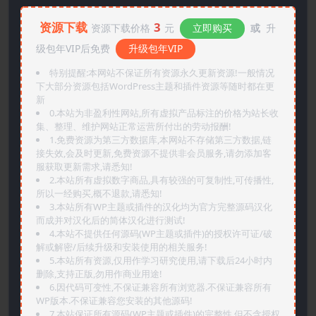
资源下载
3
资源下载价格
元
立即购买
或
升
级包年VIP后免费
升级包年VIP
特别提醒:本网站不保证所有资源永久更新资源!一般情况
下大部分资源包括WordPress主题和插件资源等随时都在更
新
0.本站为非盈利性网站,所有虚拟产品标注的价格为站长收
集、整理、维护网站正常运营所付出的劳动报酬!
1.免费资源为第三方数据库,本网站不存储第三方数据,链
接失效,会及时更新,免费资源不提供非会员服务,请勿添加客
服获取更新需求,请悉知!
2.本站所有虚拟数字商品,具有较强的可复制性,可传播性,
所以一经购买,概不退款,请悉知!
3.本站所有WP主题或插件的汉化均为官方完整源码汉化
而成并对汉化后的简体汉化进行测试!
4.本站不提供任何源码(WP主题或插件)的授权许可证/破
解或解密/后续升级和安装使用的相关服务!
5.本站所有资源,仅用作学习研究使用,请下载后24小时内
删除,支持正版,勿用作商业用途!
6.因代码可变性,不保证兼容所有浏览器.不保证兼容所有
WP版本.不保证兼容您安装的其他源码!
7.本站保证所有源码(WP主题或插件)的完整性,但不含授权