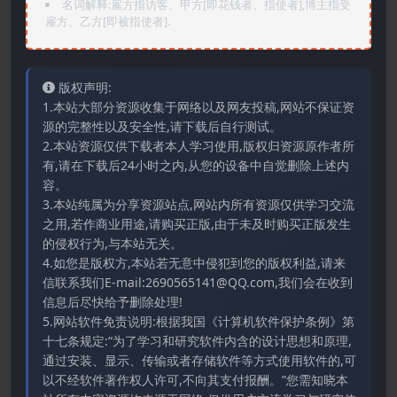
名词解释:雇方指访客、甲方[即花钱者、指使者],博主指受
雇方、乙方[即被指使者].
版权声明:
1.本站大部分资源收集于网络以及网友投稿,网站不保证资
源的完整性以及安全性,请下载后自行测试。
2.本站资源仅供下载者本人学习使用,版权归资源原作者所
有,请在下载后24小时之内,从您的设备中自觉删除上述内
容。
3.本站纯属为分享资源站点,网站内所有资源仅供学习交流
之用,若作商业用途,请购买正版,由于未及时购买正版发生
的侵权行为,与本站无关。
4.如您是版权方,本站若无意中侵犯到您的版权利益,请来
信联系我们E-mail:2690565141@QQ.com,我们会在收到
信息后尽快给予删除处理!
5.网站软件免责说明:根据我国《计算机软件保护条例》第
十七条规定:“为了学习和研究软件内含的设计思想和原理,
通过安装、显示、传输或者存储软件等方式使用软件的,可
以不经软件著作权人许可,不向其支付报酬。”您需知晓本