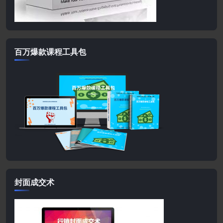
百万爆款课程工具包
封面成交术