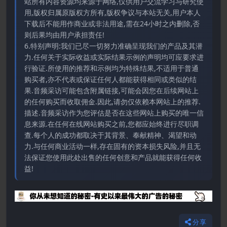
站所有内容资源均来源于网络,仅供用户交流学习与研究使
用,版权归属原版权方所有,版权争议与本站无关,用户本人
下载后不能用作商业或非法用途,需在24小时之内删除,否
则后果均由用户承担责任!
6.特别声明:我们已尽一切努力准确呈现我们的产品及其潜
力.任何关于实际收益或实际结果示例的声明均可应要求进
行验证.所使用的推荐和示例均为特殊结果,不适用于普通
购买者,亦不代表或保证任何人都能获得相同或类似的结
果.音频采访可能包含附属链接,可能会因您在后续网站上
的任何购买而收取佣金.因此,请勿仅依赖本网站上的推荐.
描述.音频采访作为您评估是否在这些网站上购买的唯一信
息来源.在任何在线网站购买之前,您都应始终进行尽职调
查.每个人的成功都取决于其背景、奉献精神、渴望和动
力.与任何商业活动一样,存在固有的资本损失风险,并且无
法保证您使用此处出售的任何创意和产品就能获得任何收
益!
分享