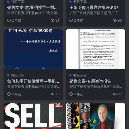
书籍宝库
书籍宝库
销售文案-杰.亚伯拉罕一封遗
王阳明传习录详注集评.PDF
失的信
资源下载资源下载价格9.9元立即
资源下载此资源仅限注册用户下
购买特别提醒:本网站不保证所有
载，请先登录特别提醒:本网站不
2 年前
21
2 年前
96
资源永久更新资源!...
保证所有资源永久更新资...
书籍宝库
书籍宝库
如何从零开始做微商—手把手
销售文案-专题咨询报告
教你开微店.PDF
资源下载资源下载价格9.9元立即
资源下载资源下载价格9.9元立即
购买 或 &nb...
购买特别提醒:本网站不保证所有
2 年前
29
2 年前
27
资源永久更新资源!...