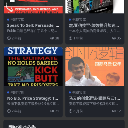
书籍宝库
书籍宝库
Speak To Sell: Persuade, I
杰.亚伯拉罕-绩效提升加速器.
nfluence, And Establish A
PDF
Public口语已经存在了几个世纪，
一本令人震惊的商业课程、人生秘
uthority & Promote Your
今天，励志演讲一如既往地流行。
诀、高成就 “道德捷径”、绩效提升
2 年前
38
1 年前
35
就像一种激励演...
“加速器”， 爆...
Products, Services, Practic
e, Business, or Cause
书籍宝库
书籍宝库
No B.S. Price Strategy: Th
马云的创业逻辑-跟踪马云12
e Ultimate No Holds Barre
年.PDF
资源下载资源下载价格9.9元立即
资源下载资源下载价格3元立即购
d, Kick Butt, Take No Pris
购买 或 &nb...
买 或 ...
2 年前
21
6 月前
12
oners Guide to Profits.Po
wer
网站滚动公告