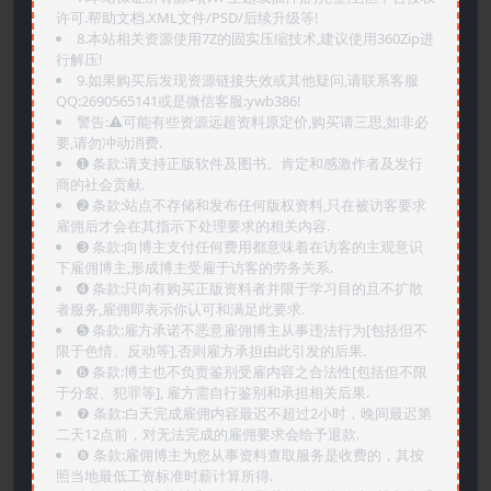
许可.帮助文档.XML文件/PSD/后续升级等!
8.本站相关资源使用7Z的固实压缩技术,建议使用360Zip进
行解压!
9.如果购买后发现资源链接失效或其他疑问,请联系客服
QQ:2690565141或是微信客服:ywb386!
警告:⚠️可能有些资源远超资料原定价,购买请三思,如非必
要,请勿冲动消费.
➊️ 条款:请支持正版软件及图书。肯定和感激作者及发行
商的社会贡献.
➋️ 条款:站点不存储和发布任何版权资料,只在被访客要求
雇佣后才会在其指示下处理要求的相关内容.
➌️ 条款:向博主支付任何费用都意味着在访客的主观意识
下雇佣博主,形成博主受雇于访客的劳务关系.
➍️ 条款:只向有购买正版资料者并限于学习目的且不扩散
者服务,雇佣即表示你认可和满足此要求.
➎ 条款:雇方承诺不恶意雇佣博主从事违法行为[包括但不
限于色情、反动等],否则雇方承担由此引发的后果.
➏️ 条款:博主也不负责鉴别受雇内容之合法性[包括但不限
于分裂、犯罪等], 雇方需自行鉴别和承担相关后果.
❼ 条款:白天完成雇佣内容最迟不超过2小时，晚间最迟第
二天12点前，对无法完成的雇佣要求会给予退款.
❽ 条款:雇佣博主为您从事资料查取服务是收费的，其按
照当地最低工资标准时薪计算所得.