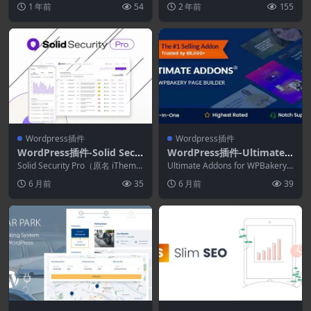
Press插件
1 年前
54
2 年前
155
这个...
Wordpress插件
Wordpress插件
WordPress插件-Solid Secu
WordPress插件-Ultimate
rity Pro(以前称为 iThemes
Addons for WPBakery Pag
Solid Security Pro（原名 iTheme
Ultimate Addons for WPBakery P
Security Pro)8.7.0
s Security P...
e Builder 3.21.3
age Builde...
6 月前
35
6 月前
39