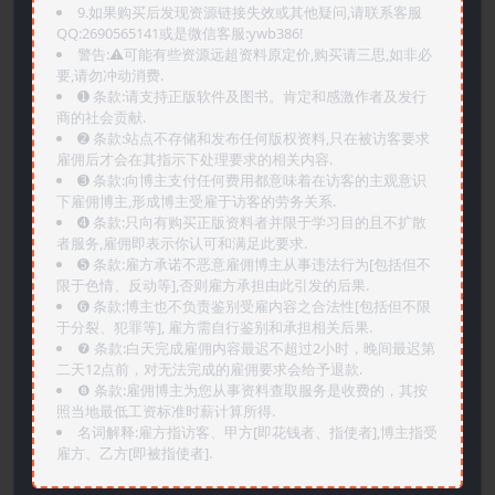
9.如果购买后发现资源链接失效或其他疑问,请联系客服
QQ:2690565141或是微信客服:ywb386!
警告:⚠️可能有些资源远超资料原定价,购买请三思,如非必
要,请勿冲动消费.
➊️ 条款:请支持正版软件及图书。肯定和感激作者及发行
商的社会贡献.
➋️ 条款:站点不存储和发布任何版权资料,只在被访客要求
雇佣后才会在其指示下处理要求的相关内容.
➌️ 条款:向博主支付任何费用都意味着在访客的主观意识
下雇佣博主,形成博主受雇于访客的劳务关系.
➍️ 条款:只向有购买正版资料者并限于学习目的且不扩散
者服务,雇佣即表示你认可和满足此要求.
➎ 条款:雇方承诺不恶意雇佣博主从事违法行为[包括但不
限于色情、反动等],否则雇方承担由此引发的后果.
➏️ 条款:博主也不负责鉴别受雇内容之合法性[包括但不限
于分裂、犯罪等], 雇方需自行鉴别和承担相关后果.
❼ 条款:白天完成雇佣内容最迟不超过2小时，晚间最迟第
二天12点前，对无法完成的雇佣要求会给予退款.
❽ 条款:雇佣博主为您从事资料查取服务是收费的，其按
照当地最低工资标准时薪计算所得.
名词解释:雇方指访客、甲方[即花钱者、指使者],博主指受
雇方、乙方[即被指使者].