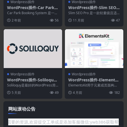
Wordpress插件
Wordpress插件
WordPress插件-Car Park B
WordPress插件-Slim SEO P
ooking System for WordP
ro 1.4.2+Schema 2.7.1–高
Car Park Booking System 是一个
Slim SEO Pro 是一款轻量级且适
ress 2.7.0
功能强大的在线预订 Wor...
级SEO变得简单
合初学者的 WordPress SEO...
2 年前
56
11 月前
47
Wordpress插件
Wordpress插件
WordPress插件-Soliloquy
WordPress插件-ElementsK
2.7.4–WordPress滑块插件
it 4.3.1–Elementor页面生成
Soliloquy是最好的WordPress滑
ElementsKit用于元素或页面构建
块插件。 在几分钟内创建漂亮的
器的插件
器，带有页眉构建器、页脚构建
5 天前
49
4 月前
182
响应...
器、Mega...
网站滚动公告
网站没有你需要的资源,欢迎提交工单或是添加客服微信:ywb386