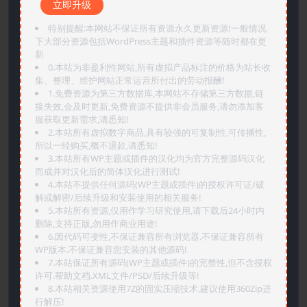
立即升级
特别提醒:本网站不保证所有资源永久更新资源!一般情况
下大部分资源包括WordPress主题和插件资源等随时都在更
新
0.本站为非盈利性网站,所有虚拟产品标注的价格为站长收
集、整理、维护网站正常运营所付出的劳动报酬!
1.免费资源为第三方数据库,本网站不存储第三方数据,链
接失效,会及时更新,免费资源不提供非会员服务,请勿添加客
服获取更新需求,请悉知!
2.本站所有虚拟数字商品,具有较强的可复制性,可传播性,
所以一经购买,概不退款,请悉知!
3.本站所有WP主题或插件的汉化均为官方完整源码汉化
而成并对汉化后的简体汉化进行测试!
4.本站不提供任何源码(WP主题或插件)的授权许可证/破
解或解密/后续升级和安装使用的相关服务!
5.本站所有资源,仅用作学习研究使用,请下载后24小时内
删除,支持正版,勿用作商业用途!
6.因代码可变性,不保证兼容所有浏览器.不保证兼容所有
WP版本.不保证兼容您安装的其他源码!
7.本站保证所有源码(WP主题或插件)的完整性,但不含授权
许可.帮助文档.XML文件/PSD/后续升级等!
8.本站相关资源使用7Z的固实压缩技术,建议使用360Zip进
行解压!