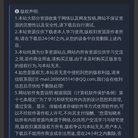
版权声明:
1.本站大部分资源收集于网络以及网友投稿,网站不保证资
源的完整性以及安全性,请下载后自行测试。
2.本站资源仅供下载者本人学习使用,版权归资源原作者所
有,请在下载后24小时之内,从您的设备中自觉删除上述内
容。
3.本站纯属为分享资源站点,网站内所有资源仅供学习交流
之用,若作商业用途,请购买正版,由于未及时购买正版发生
的侵权行为,与本站无关。
4.如您是版权方,本站若无意中侵犯到您的版权利益,请来
信联系我们E-mail:2690565141@QQ.com,我们会在收到
信息后尽快给予删除处理!
5.网站软件免责说明:根据我国《计算机软件保护条例》第
十七条规定:“为了学习和研究软件内含的设计思想和原理,
通过安装、显示、传输或者存储软件等方式使用软件的,可
以不经软件著作权人许可,不向其支付报酬。”您需知晓本
站所有内容资源均来源于网络,仅供用户交流学习与研究使
用,版权归属原版权方所有,版权争议与本站无关,用户本人
下载后不能用作商业或非法用途,需在24小时之内删除,否