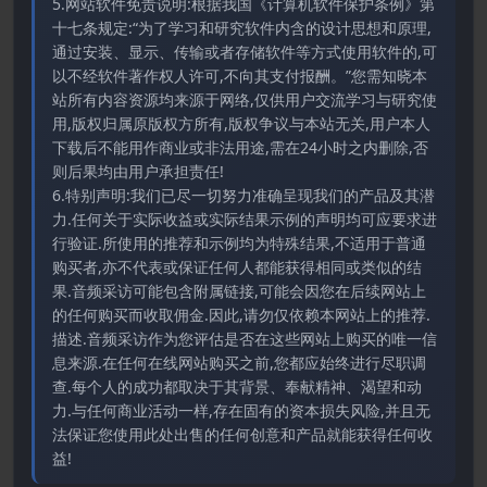
5.网站软件免责说明:根据我国《计算机软件保护条例》第
十七条规定:“为了学习和研究软件内含的设计思想和原理,
通过安装、显示、传输或者存储软件等方式使用软件的,可
以不经软件著作权人许可,不向其支付报酬。”您需知晓本
站所有内容资源均来源于网络,仅供用户交流学习与研究使
用,版权归属原版权方所有,版权争议与本站无关,用户本人
下载后不能用作商业或非法用途,需在24小时之内删除,否
则后果均由用户承担责任!
6.特别声明:我们已尽一切努力准确呈现我们的产品及其潜
力.任何关于实际收益或实际结果示例的声明均可应要求进
行验证.所使用的推荐和示例均为特殊结果,不适用于普通
购买者,亦不代表或保证任何人都能获得相同或类似的结
果.音频采访可能包含附属链接,可能会因您在后续网站上
的任何购买而收取佣金.因此,请勿仅依赖本网站上的推荐.
描述.音频采访作为您评估是否在这些网站上购买的唯一信
息来源.在任何在线网站购买之前,您都应始终进行尽职调
查.每个人的成功都取决于其背景、奉献精神、渴望和动
力.与任何商业活动一样,存在固有的资本损失风险,并且无
法保证您使用此处出售的任何创意和产品就能获得任何收
益!