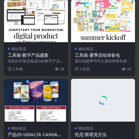
网站商店
网站商店
工具箱-数字产品盛宴
工具箱-夏季启动准备包
准备好开展您最成功的数字产品营
通过创建季节性主题的销售线索漏
销活动了吗？ 迄今为止，我们最
斗来推广您的产品并激发您的受
2 年前
38
2 年前
26
成功的数字产品活动之...
众！ 当季节交替时，人...
网站商店
网站商店
产品25-VIDALTA CANVA版
托尼·斯塔克方法