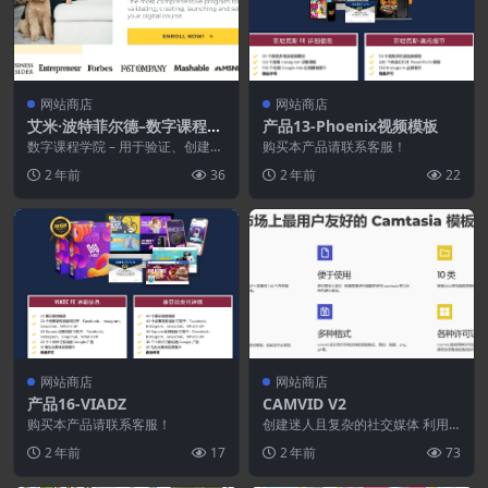
网站商店
网站商店
艾米·波特菲尔德–数字课程学
产品13-Phoenix视频模板
院 2023
数字课程学院 – 用于验证、创建、
购买本产品请联系客服！
启动和销售数字课程的最全面的计
2 年前
36
2 年前
22
划。 数字课程学...
网站商店
网站商店
产品16-VIADZ
CAMVID V2
购买本产品请联系客服！
创建迷人且复杂的社交媒体 利用 C
AMVID 广泛的收藏轻松制作视频
2 年前
17
2 年前
73
Camta...