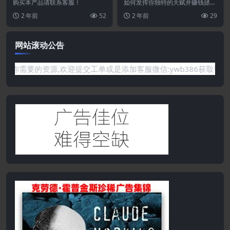
白标许可证
购买本产品请联系客服！
如何发挥你独特的天赋并赚钱拯救
世界 （价值 197 美元） 通过这个
2 年前
52
2 年前
29
视频培训和配...
网站滚动公告
的资源,欢迎提交工单或是添加客服微信:ywb386获取帮助！