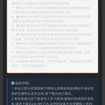
雇佣后才会在其指示下处理要求的相关内容.
➌️ 条款:向博主支付任何费用都意味着在访客的主观意识
下雇佣博主,形成博主受雇于访客的劳务关系.
➍️ 条款:只向有购买正版资料者并限于学习目的且不扩散
者服务,雇佣即表示你认可和满足此要求.
➎ 条款:雇方承诺不恶意雇佣博主从事违法行为[包括但不
限于色情、反动等],否则雇方承担由此引发的后果.
➏️ 条款:博主也不负责鉴别受雇内容之合法性[包括但不限
于分裂、犯罪等], 雇方需自行鉴别和承担相关后果.
❼ 条款:白天完成雇佣内容最迟不超过2小时，晚间最迟第
二天12点前，对无法完成的雇佣要求会给予退款.
❽ 条款:雇佣博主为您从事资料查取服务是收费的，其按
照当地最低工资标准时薪计算所得.
名词解释:雇方指访客、甲方[即花钱者、指使者],博主指受
雇方、乙方[即被指使者].
版权声明:
1.本站大部分资源收集于网络以及网友投稿,网站不保证资
源的完整性以及安全性,请下载后自行测试。
2.本站资源仅供下载者本人学习使用,版权归资源原作者所
有,请在下载后24小时之内,从您的设备中自觉删除上述内