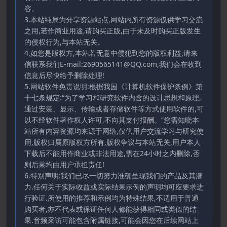
容。
3.本站纯属为分享资源站点,网站内所有资源仅供学习交流
之用,若作商业用途,请购买正版,由于未及时购买正版发生
的侵权行为,与本站无关。
4.如您是版权方,本站若无意中侵犯到您的版权利益,请来
信联系我们E-mail:2690565141@QQ.com,我们会在收到
信息后尽快给予删除处理!
5.网站软件免责说明:根据我国《计算机软件保护条例》第
十七条规定:“为了学习和研究软件内含的设计思想和原理,
通过安装、显示、传输或者存储软件等方式使用软件的,可
以不经软件著作权人许可,不向其支付报酬。”您需知晓本
站所有内容资源均来源于网络,仅供用户交流学习与研究使
用,版权归属原版权方所有,版权争议与本站无关,用户本人
下载后不能用作商业或非法用途,需在24小时之内删除,否
则后果均由用户承担责任!
6.特别声明:我们已尽一切努力准确呈现我们的产品及其潜
力.任何关于实际收益或实际结果示例的声明均可应要求进
行验证.所使用的推荐和示例均为特殊结果,不适用于普通
购买者,亦不代表或保证任何人都能获得相同或类似的结
果.音频采访可能包含附属链接,可能会因您在后续网站上