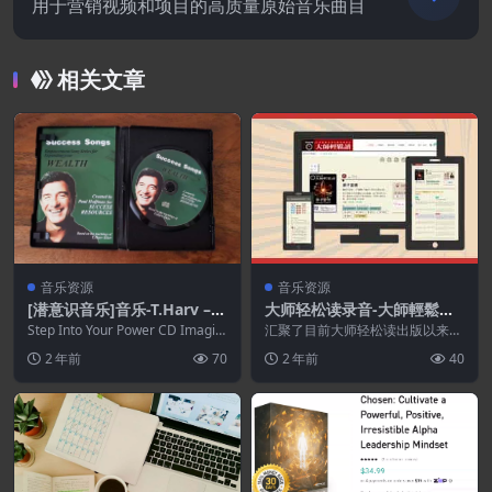
用于营销视频和项目的高质量原始音乐曲目
相关文章
音乐资源
音乐资源
[潜意识音乐]音乐-T.Harv – S
大师轻松读录音-大師輕鬆讀
uccess Songs
目前的所有錄音
Step Into Your Power CD Imagin
汇聚了目前大师轻松读出版以来的
e tuning u...
所有的录音集合！共计200集左
2 年前
70
2 年前
40
右！值得学习听取！ ...