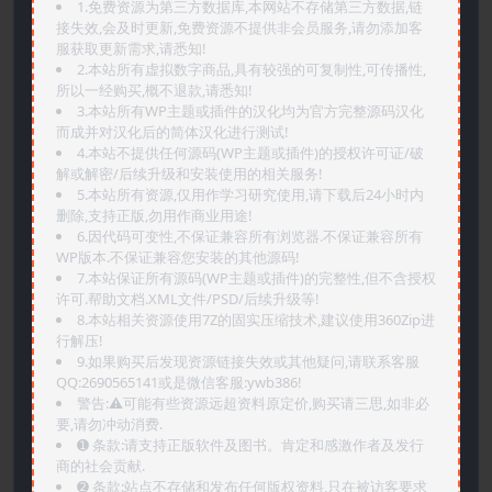
1.免费资源为第三方数据库,本网站不存储第三方数据,链
接失效,会及时更新,免费资源不提供非会员服务,请勿添加客
服获取更新需求,请悉知!
2.本站所有虚拟数字商品,具有较强的可复制性,可传播性,
所以一经购买,概不退款,请悉知!
3.本站所有WP主题或插件的汉化均为官方完整源码汉化
而成并对汉化后的简体汉化进行测试!
4.本站不提供任何源码(WP主题或插件)的授权许可证/破
解或解密/后续升级和安装使用的相关服务!
5.本站所有资源,仅用作学习研究使用,请下载后24小时内
删除,支持正版,勿用作商业用途!
6.因代码可变性,不保证兼容所有浏览器.不保证兼容所有
WP版本.不保证兼容您安装的其他源码!
7.本站保证所有源码(WP主题或插件)的完整性,但不含授权
许可.帮助文档.XML文件/PSD/后续升级等!
8.本站相关资源使用7Z的固实压缩技术,建议使用360Zip进
行解压!
9.如果购买后发现资源链接失效或其他疑问,请联系客服
QQ:2690565141或是微信客服:ywb386!
警告:⚠️可能有些资源远超资料原定价,购买请三思,如非必
要,请勿冲动消费.
➊️ 条款:请支持正版软件及图书。肯定和感激作者及发行
商的社会贡献.
➋️ 条款:站点不存储和发布任何版权资料,只在被访客要求