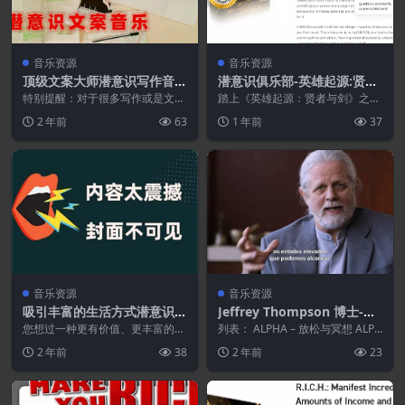
音乐资源
音乐资源
顶级文案大师潜意识写作音乐
潜意识俱乐部-英雄起源:贤者
2.0
与刀锋
特别提醒：对于很多写作或是文案
踏上《英雄起源：贤者与剑》之
的人而言，很多时候没有灵感或是
旅，成就终极自我。尽管最终目标
2 年前
63
1 年前
37
无从下笔！可以听一下...
或许笼罩在未开发潜能的...
音乐资源
音乐资源
吸引丰富的生活方式潜意识磁
Jeffrey Thompson 博士-脑
带
波组
您想过一种更有价值、更丰富的生
列表： ALPHA – 放松与冥想 ALPH
活方式吗？想要一种快速、简单的
A-THETA R...
2 年前
38
2 年前
23
方法来获得您需要的一...