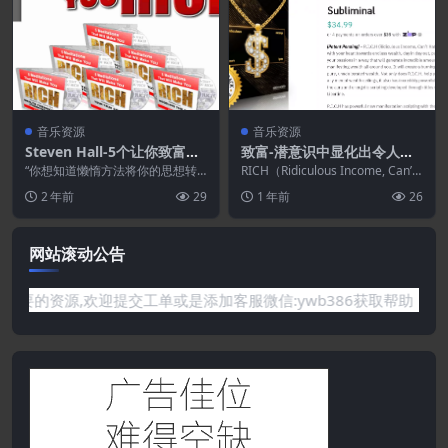
音乐资源
音乐资源
Steven Hall-5个让你致富的
致富-潜意识中显化出令人难
冥想音乐(67.00美元)
以置信的收入和财富
“你想知道懒惰方法将你的思想转
RICH（Ridiculous Income, Can’t
变为强大的金钱磁铁的吗？ ” 您能
Hate...
2 年前
29
1 年前
26
想象在我为您重新...
网站滚动公告
网站没有你需要的资源,欢迎提交工单或是添加客服微信:ywb386