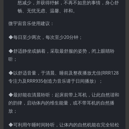
怒减少，并获得纾解，不再不如意的事情，身心舒
畅、无忧无虑、温馨、祥和。
微宇宙音乐使用建议：
◆每日至少两次，每次至少20分钟；
◆舒适静坐或躺着，采取最舒服的姿势，闭上眼睛聆
听；
◆以舒适音量，于清晨、睡前及整夜播放尤佳(RRR128
专注力及RRR935创造力音乐请于日间播放）；
◆最好能在清晨聆听：起床前带上耳机，让此自然谐和
的韵律，启动体内的维生能量，或不带耳机的自然播
放；
◆可利用午睡时间聆听，让体内的自然机能在完全轻松