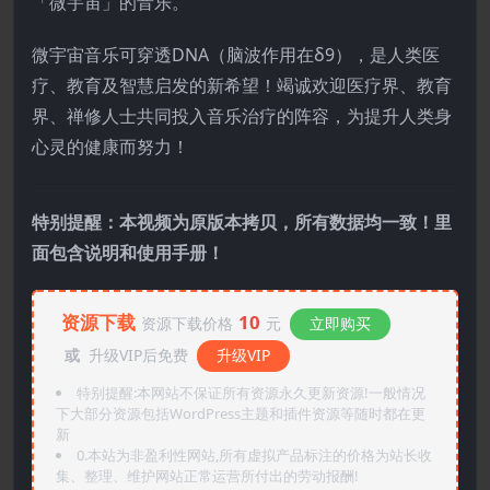
「微宇宙」的音乐。
微宇宙音乐可穿透DNA（脑波作用在δ9），是人类医
疗、教育及智慧启发的新希望！竭诚欢迎医疗界、教育
界、禅修人士共同投入音乐治疗的阵容，为提升人类身
心灵的健康而努力！
特别提醒：本视频为原版本拷贝，所有数据均一致！里
面包含说明和使用手册！
资源下载
10
资源下载价格
元
立即购买
或
升级VIP后免费
升级VIP
特别提醒:本网站不保证所有资源永久更新资源!一般情况
下大部分资源包括WordPress主题和插件资源等随时都在更
新
0.本站为非盈利性网站,所有虚拟产品标注的价格为站长收
集、整理、维护网站正常运营所付出的劳动报酬!