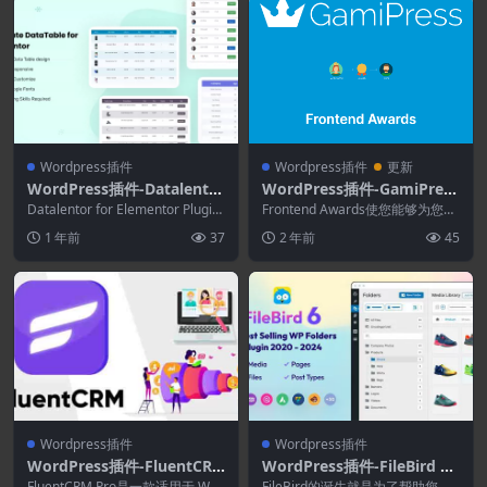
Wordpress插件
Wordpress插件
更新
WordPress插件-Datalentor
WordPress插件-GamiPress
1.0.3–Elementor 的高级数
–Frontend Awards 1.0.0
Datalentor for Elementor Plugin
Frontend Awards使您能够为您的
据表
无需任何编码知识...
用户提供在前端奖励其他用户积
1 年前
37
2 年前
45
分、成就...
Wordpress插件
Wordpress插件
WordPress插件-FluentCR
WordPress插件-FileBird 6.
M Pro 3.1.11–WordPress营
5.7–WordPress媒体库文件
FluentCRM Pro是一款适用于 Wor
FileBird的诞生就是为了帮助您克