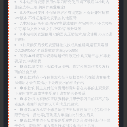
5.本站所有资源,仅用作学习研究使用,请下载后24小时内
删除,支持正版,勿用作商业用途!
6.因代码可变性,不保证兼容所有浏览器.不保证兼容所有
WP版本.不保证兼容您安装的其他源码!
7.本站保证所有源码(WP主题或插件)的完整性,但不含授权
许可.帮助文档.XML文件/PSD/后续升级等!
8.本站相关资源使用7Z的固实压缩技术,建议使用360Zip进
行解压!
9.如果购买后发现资源链接失效或其他疑问,请联系客服
QQ:2690565141或是微信客服:ywb386!
警告:⚠️可能有些资源远超资料原定价,购买请三思,如非必
要,请勿冲动消费.
➊️ 条款:请支持正版软件及图书。肯定和感激作者及发行
商的社会贡献.
➋️ 条款:站点不存储和发布任何版权资料,只在被访客要求
雇佣后才会在其指示下处理要求的相关内容.
➌️ 条款:向博主支付任何费用都意味着在访客的主观意识
下雇佣博主,形成博主受雇于访客的劳务关系.
➍️ 条款:只向有购买正版资料者并限于学习目的且不扩散
者服务,雇佣即表示你认可和满足此要求.
➎ 条款:雇方承诺不恶意雇佣博主从事违法行为[包括但不
限于色情、反动等],否则雇方承担由此引发的后果.
➏️ 条款:博主也不负责鉴别受雇内容之合法性[包括但不限
于分裂、犯罪等], 雇方需自行鉴别和承担相关后果.