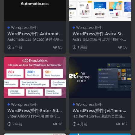
Wordpress插件
Wordpress插件
WordPress插件-Automati
WordPress插件-Astra Star
c.css 4.0.0–WordPress的CS
ter Templates Premium 4.
Automatic.css (ACSS) 通过流畅
Astra 高级网站 可以访问我们不断
S框架
的排版、色彩管理、响应式设计...
7.3
增长的现成完整网站库。 这些是
2 年前
85
1 周前
50
完整的网站，...
Wordpress插件
Wordpress插件
WordPress插件-Enter Add
WordPress插件-JetTheme
ons Pro 1.0.3–适用于Word
Core 2.3.1.2-WordPress主
Enter Addons Pro利用 80 多个免
JetThemeCore从现成的页面编写
Press的Elementor插件
费和专业高级小部件、400 多...
题生成器
任何网站。使用页眉和页脚。创建
2 年前
18
4 月前
102
新的主题部...