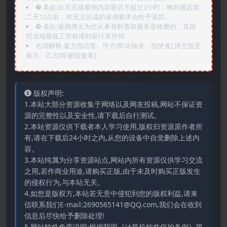
❼ 条款:白天完成雇佣内容最迟不超过2小时，晚间最迟第
二天12点前，对无法完成的雇佣要求会给予退款.
❽ 条款:雇佣博主为您从事资料查取服务是收费的，其按
照当地最低工资标准时薪计算所得.
名词解释:雇方指访客、甲方[即花钱者、指使者],博主指受
雇方、乙方[即被指使者].
版权声明:
1.本站大部分资源收集于网络以及网友投稿,网站不保证资
源的完整性以及安全性,请下载后自行测试。
2.本站资源仅供下载者本人学习使用,版权归资源原作者所
有,请在下载后24小时之内,从您的设备中自觉删除上述内
容。
3.本站纯属为分享资源站点,网站内所有资源仅供学习交流
之用,若作商业用途,请购买正版,由于未及时购买正版发生
的侵权行为,与本站无关。
4.如您是版权方,本站若无意中侵犯到您的版权利益,请来
信联系我们E-mail:2690565141@QQ.com,我们会在收到
信息后尽快给予删除处理!
5.网站软件免责说明:根据我国《计算机软件保护条例》第