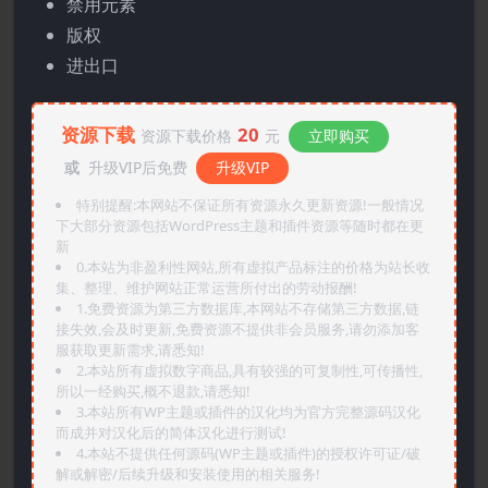
禁用元素
版权
进出口
资源下载
20
资源下载价格
元
立即购买
或
升级VIP后免费
升级VIP
特别提醒:本网站不保证所有资源永久更新资源!一般情况
下大部分资源包括WordPress主题和插件资源等随时都在更
新
0.本站为非盈利性网站,所有虚拟产品标注的价格为站长收
集、整理、维护网站正常运营所付出的劳动报酬!
1.免费资源为第三方数据库,本网站不存储第三方数据,链
接失效,会及时更新,免费资源不提供非会员服务,请勿添加客
服获取更新需求,请悉知!
2.本站所有虚拟数字商品,具有较强的可复制性,可传播性,
所以一经购买,概不退款,请悉知!
3.本站所有WP主题或插件的汉化均为官方完整源码汉化
而成并对汉化后的简体汉化进行测试!
4.本站不提供任何源码(WP主题或插件)的授权许可证/破
解或解密/后续升级和安装使用的相关服务!