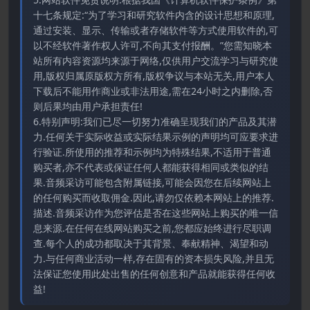
十七条规定:“为了学习和研究软件内含的设计思想和原理,
通过安装、显示、传输或者存储软件等方式使用软件的,可
以不经软件著作权人许可,不向其支付报酬。”您需知晓本
站所有内容资源均来源于网络,仅供用户交流学习与研究使
用,版权归属原版权方所有,版权争议与本站无关,用户本人
下载后不能用作商业或非法用途,需在24小时之内删除,否
则后果均由用户承担责任!
6.特别声明:我们已尽一切努力准确呈现我们的产品及其潜
力.任何关于实际收益或实际结果示例的声明均可应要求进
行验证.所使用的推荐和示例均为特殊结果,不适用于普通
购买者,亦不代表或保证任何人都能获得相同或类似的结
果.音频采访可能包含附属链接,可能会因您在后续网站上
的任何购买而收取佣金.因此,请勿仅依赖本网站上的推荐.
描述.音频采访作为您评估是否在这些网站上购买的唯一信
息来源.在任何在线网站购买之前,您都应始终进行尽职调
查.每个人的成功都取决于其背景、奉献精神、渴望和动
力.与任何商业活动一样,存在固有的资本损失风险,并且无
法保证您使用此处出售的任何创意和产品就能获得任何收
益!