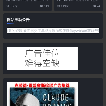
销自动化
dPress 的自托管电子邮件营销...
夹
服障碍。 该插件使您能够轻松组
6 天前
119
1 周前
74
织网站媒体库...
网站滚动公告
你需要的资源,欢迎提交工单或是添加客服微信:ywb386获取帮助