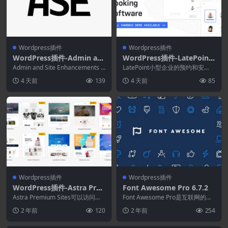
Wordpress插件
Wordpress插件
WordPress插件-Admin an
WordPress插件-LatePoint
d Site Enhancements Pro
5.6.10+Addons-WordPress
Admin and Site Enhancements P
LatePoint小型企业的预约和安
8.9.2
ro是一个模块化、轻量...
预约和预订插件
排。软件功能极其强大，但对于客
4 天前
139
4 天前
85
户和管理员来说...
Wordpress插件
Wordpress插件
WordPress插件-Astra Pre
Font Awesome Pro 6.7.2
mium Sites 4.2.4–准备导入
Astra Premium Sites可以访问我
Font Awesome Pro是互联网的图
入门网站
们不断增长的现成完整网站库。
标库和工具包，被数百万设计师、
2 年前
120
2 年前
254
A...
开发人...