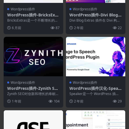
Wordpress插件
Wordpress插件
WordPress插件-BricksExtr
WordPress插件-Divi Blog E
as 1.6.8–高级Bricks Builder
xtras 1.1.14
BricksExtras是一个不断增长的元
Divi Blog Extras 插件在 Divi 构建
插件
素和功能库，重点关注可访问性、
器中添加了一个新的博客模...
6 月前
87
2 年前
22
灵活性，...
Wordpress插件
Wordpress插件
WordPress插件-Zynith SE
WordPress插件汉化-Speak
O 10.5.8–WordPress SEO插
er 4.1.1–WordPress页面转
Zynith SEO对创新和增长的奉献确
Speaker是一个 WordPress 插
件
保我们的插件始终处于 SEO 行业
语音插件
件，旨在将网站页面内容转换为类
1 年前
104
2 年前
29
的前沿...
似人类...