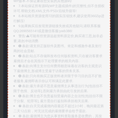
WP版本.不保证兼容您安装的其他源码!
7.本站保证所有源码(WP主题或插件)的完整性,但不含授权
许可.帮助文档.XML文件/PSD/后续升级等!
8.本站相关资源使用7Z的固实压缩技术,建议使用360Zip进
行解压!
9.如果购买后发现资源链接失效或其他疑问,请联系客服
QQ:2690565141或是微信客服:ywb386!
警告:⚠️可能有些资源远超资料原定价,购买请三思,如非必
要,请勿冲动消费.
➊️ 条款:请支持正版软件及图书。肯定和感激作者及发行
商的社会贡献.
➋️ 条款:站点不存储和发布任何版权资料,只在被访客要求
雇佣后才会在其指示下处理要求的相关内容.
➌️ 条款:向博主支付任何费用都意味着在访客的主观意识
下雇佣博主,形成博主受雇于访客的劳务关系.
➍️ 条款:只向有购买正版资料者并限于学习目的且不扩散
者服务,雇佣即表示你认可和满足此要求.
➎ 条款:雇方承诺不恶意雇佣博主从事违法行为[包括但不
限于色情、反动等],否则雇方承担由此引发的后果.
➏️ 条款:博主也不负责鉴别受雇内容之合法性[包括但不限
于分裂、犯罪等], 雇方需自行鉴别和承担相关后果.
❼ 条款:白天完成雇佣内容最迟不超过2小时，晚间最迟第
二天12点前，对无法完成的雇佣要求会给予退款.
❽ 条款:雇佣博主为您从事资料查取服务是收费的，其按