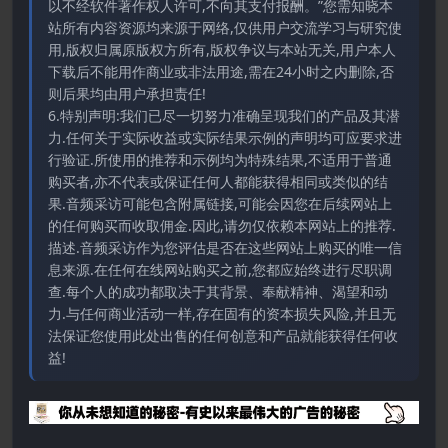
以不经软件著作权人许可,不向其支付报酬。”您需知晓本
站所有内容资源均来源于网络,仅供用户交流学习与研究使
用,版权归属原版权方所有,版权争议与本站无关,用户本人
下载后不能用作商业或非法用途,需在24小时之内删除,否
则后果均由用户承担责任!
6.特别声明:我们已尽一切努力准确呈现我们的产品及其潜
力.任何关于实际收益或实际结果示例的声明均可应要求进
行验证.所使用的推荐和示例均为特殊结果,不适用于普通
购买者,亦不代表或保证任何人都能获得相同或类似的结
果.音频采访可能包含附属链接,可能会因您在后续网站上
的任何购买而收取佣金.因此,请勿仅依赖本网站上的推荐.
描述.音频采访作为您评估是否在这些网站上购买的唯一信
息来源.在任何在线网站购买之前,您都应始终进行尽职调
查.每个人的成功都取决于其背景、奉献精神、渴望和动
力.与任何商业活动一样,存在固有的资本损失风险,并且无
法保证您使用此处出售的任何创意和产品就能获得任何收
益!