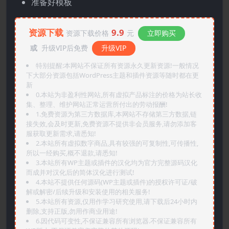
准备好模板
资源下载
9.9
资源下载价格
元
立即购买
或
升级VIP后免费
升级VIP
特别提醒:本网站不保证所有资源永久更新资源!一般情况
下大部分资源包括WordPress主题和插件资源等随时都在更
新
0.本站为非盈利性网站,所有虚拟产品标注的价格为站长收
集、整理、维护网站正常运营所付出的劳动报酬!
1.免费资源为第三方数据库,本网站不存储第三方数据,链
接失效,会及时更新,免费资源不提供非会员服务,请勿添加客
服获取更新需求,请悉知!
2.本站所有虚拟数字商品,具有较强的可复制性,可传播性,
所以一经购买,概不退款,请悉知!
3.本站所有WP主题或插件的汉化均为官方完整源码汉化
而成并对汉化后的简体汉化进行测试!
4.本站不提供任何源码(WP主题或插件)的授权许可证/破
解或解密/后续升级和安装使用的相关服务!
5.本站所有资源,仅用作学习研究使用,请下载后24小时内
删除,支持正版,勿用作商业用途!
6.因代码可变性,不保证兼容所有浏览器.不保证兼容所有