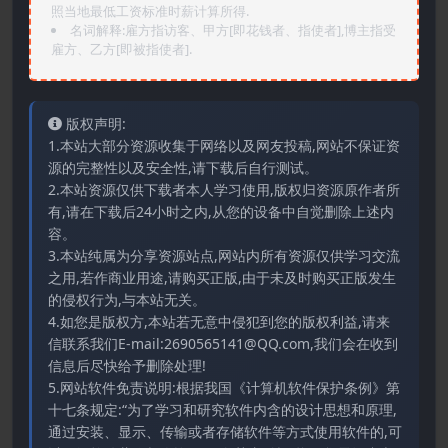
照当地最低工资标准时薪计算所得.
名词解释:雇方指访客、甲方[即花钱者、指使者],博主指受
雇方、乙方[即被指使者].
版权声明:
1.本站大部分资源收集于网络以及网友投稿,网站不保证资
源的完整性以及安全性,请下载后自行测试。
2.本站资源仅供下载者本人学习使用,版权归资源原作者所
有,请在下载后24小时之内,从您的设备中自觉删除上述内
容。
3.本站纯属为分享资源站点,网站内所有资源仅供学习交流
之用,若作商业用途,请购买正版,由于未及时购买正版发生
的侵权行为,与本站无关。
4.如您是版权方,本站若无意中侵犯到您的版权利益,请来
信联系我们E-mail:2690565141@QQ.com,我们会在收到
信息后尽快给予删除处理!
5.网站软件免责说明:根据我国《计算机软件保护条例》第
十七条规定:“为了学习和研究软件内含的设计思想和原理,
通过安装、显示、传输或者存储软件等方式使用软件的,可