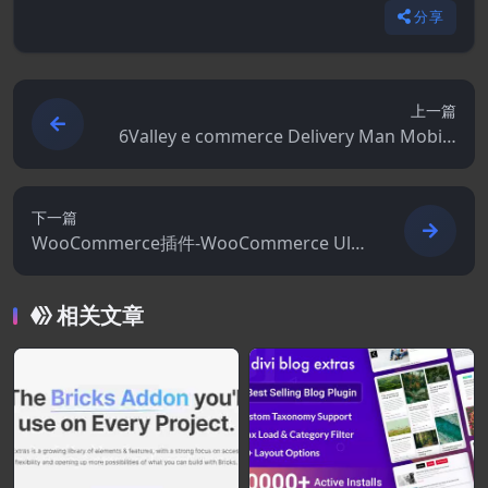
分享
上一篇
6Valley e commerce Delivery Man Mobile
App Template 3.6.1
下一篇
WooCommerce插件-WooCommerce Ulti
mate Pricing 1.1.6
相关文章