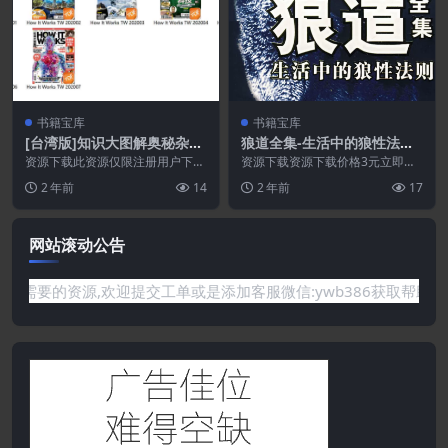
书籍宝库
书籍宝库
[台湾版]知识大图解奥秘杂志
狼道全集-生活中的狼性法则.
2020年
PDF
资源下载此资源仅限注册用户下
资源下载资源下载价格3元立即购
载，请先登录特别提醒:本网站不
买 或 ...
2 年前
14
2 年前
17
保证所有资源永久更新资...
网站滚动公告
网站没有你需要的资源,欢迎提交工单或是添加客服微信:ywb386