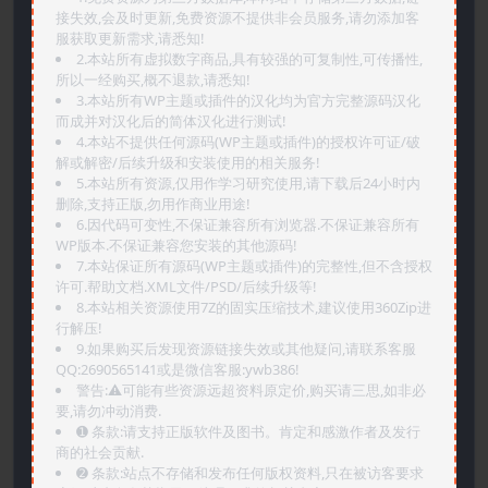
接失效,会及时更新,免费资源不提供非会员服务,请勿添加客
服获取更新需求,请悉知!
2.本站所有虚拟数字商品,具有较强的可复制性,可传播性,
所以一经购买,概不退款,请悉知!
3.本站所有WP主题或插件的汉化均为官方完整源码汉化
而成并对汉化后的简体汉化进行测试!
4.本站不提供任何源码(WP主题或插件)的授权许可证/破
解或解密/后续升级和安装使用的相关服务!
5.本站所有资源,仅用作学习研究使用,请下载后24小时内
删除,支持正版,勿用作商业用途!
6.因代码可变性,不保证兼容所有浏览器.不保证兼容所有
WP版本.不保证兼容您安装的其他源码!
7.本站保证所有源码(WP主题或插件)的完整性,但不含授权
许可.帮助文档.XML文件/PSD/后续升级等!
8.本站相关资源使用7Z的固实压缩技术,建议使用360Zip进
行解压!
9.如果购买后发现资源链接失效或其他疑问,请联系客服
QQ:2690565141或是微信客服:ywb386!
警告:⚠️可能有些资源远超资料原定价,购买请三思,如非必
要,请勿冲动消费.
➊️ 条款:请支持正版软件及图书。肯定和感激作者及发行
商的社会贡献.
➋️ 条款:站点不存储和发布任何版权资料,只在被访客要求