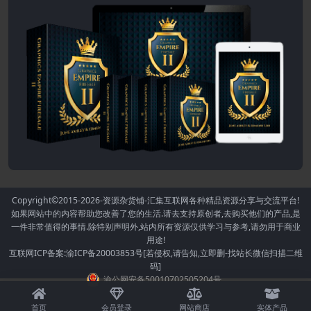
Copyright©2015-2026
-资源杂货铺-汇集互联网各种精品资源分享与交流平台!
如果网站中的内容帮助您改善了您的生活.请去支持原创者,去购买他们的产品,是
一件非常值得的事情.除特别声明外,站内所有资源仅供学习与参考,请勿用于商业
用途!
互联网ICP备案:渝ICP备20003853号[若侵权,请告知,立即删-找站长微信扫描二维
码]
渝公网安备50010702505204号
首页
会员登录
网站商店
实体产品