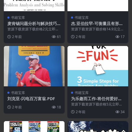
书籍宝库
书籍宝库
麦肯锡问题分析与解决技巧.P
杰.亚伯拉罕-可衡量且有形的
DF
结果.PDF
资源下载资源下载价格2元立即购
资源下载资源下载价格14.9元立即
买 或 ...
购买 或 &n...
2 年前
61
2 年前
17
书籍宝库
书籍宝库
刘克亚-闪电百万富翁.PDF
为乐趣而工作-将任何爱好或
兴趣变成现金的三个简单步
资源下载资源下载价格5元立即购
2 年前
18
骤.PDF
买 或 ...
2 年前
34