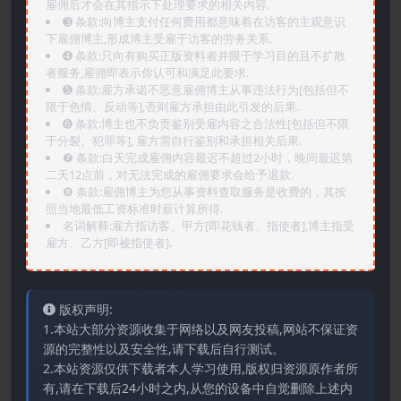
雇佣后才会在其指示下处理要求的相关内容.
➌️ 条款:向博主支付任何费用都意味着在访客的主观意识
下雇佣博主,形成博主受雇于访客的劳务关系.
➍️ 条款:只向有购买正版资料者并限于学习目的且不扩散
者服务,雇佣即表示你认可和满足此要求.
➎ 条款:雇方承诺不恶意雇佣博主从事违法行为[包括但不
限于色情、反动等],否则雇方承担由此引发的后果.
➏️ 条款:博主也不负责鉴别受雇内容之合法性[包括但不限
于分裂、犯罪等], 雇方需自行鉴别和承担相关后果.
❼ 条款:白天完成雇佣内容最迟不超过2小时，晚间最迟第
二天12点前，对无法完成的雇佣要求会给予退款.
❽ 条款:雇佣博主为您从事资料查取服务是收费的，其按
照当地最低工资标准时薪计算所得.
名词解释:雇方指访客、甲方[即花钱者、指使者],博主指受
雇方、乙方[即被指使者].
版权声明:
1.本站大部分资源收集于网络以及网友投稿,网站不保证资
源的完整性以及安全性,请下载后自行测试。
2.本站资源仅供下载者本人学习使用,版权归资源原作者所
有,请在下载后24小时之内,从您的设备中自觉删除上述内