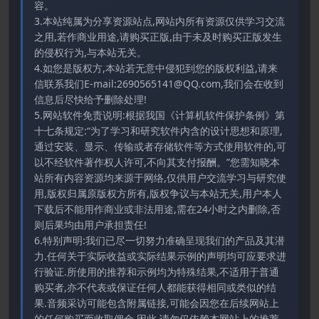
容。
3.本站纯属为分享资源站点,网站内所有资源仅供学习交流
之用,若作商业用途,请购买正版,由于未及时购买正版发生
的侵权行为,与本站无关。
4.如您是版权方,本站若无意中侵犯到您的版权利益,请来
信联系我们E-mail:2690565141@QQ.com,我们会在收到
信息后尽快给予删除处理!
5.网站软件免责说明:根据我国《计算机软件保护条例》第
十七条规定:“为了学习和研究软件内含的设计思想和原理,
通过安装、显示、传输或者存储软件等方式使用软件的,可
以不经软件著作权人许可,不向其支付报酬。”您需知晓本
站所有内容资源均来源于网络,仅供用户交流学习与研究使
用,版权归属原版权方所有,版权争议与本站无关,用户本人
下载后不能用作商业或非法用途,需在24小时之内删除,否
则后果均由用户承担责任!
6.特别声明:我们已尽一切努力准确呈现我们的产品及其潜
力.任何关于实际收益或实际结果示例的声明均可应要求进
行验证.所使用的推荐和示例均为特殊结果,不适用于普通
购买者,亦不代表或保证任何人都能获得相同或类似的结
果.音频采访可能包含附属链接,可能会因您在后续网站上
的任何购买而收取佣金.因此,请勿仅依赖本网站上的推荐.