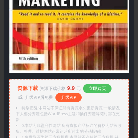
资源下载
9.9
资源下载价格
元
立即购买
或
升级VIP后免费
升级VIP
特别提醒:本网站不保证所有资源永久更新资源!一般情况
下大部分资源包括WordPress主题和插件资源等随时都在更
新
0.本站为非盈利性网站,所有虚拟产品标注的价格为站长收
集、整理、维护网站正常运营所付出的劳动报酬!
1.免费资源为第三方数据库,本网站不存储第三方数据,链